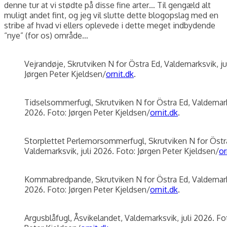
denne tur at vi stødte på disse fine arter… Til gengæld alt
muligt andet fint, og jeg vil slutte dette blogopslag med en
stribe af hvad vi ellers oplevede i dette meget indbydende
“nye” (for os) område…
Vejrandøje, Skrutviken N for Östra Ed, Valdemarksvik, ju
Jørgen Peter Kjeldsen/
ornit.dk
.
Tidselsommerfugl, Skrutviken N for Östra Ed, Valdemarks
2026. Foto: Jørgen Peter Kjeldsen/
ornit.dk
.
Storplettet Perlemorsommerfugl, Skrutviken N for Östr
Valdemarksvik, juli 2026. Foto: Jørgen Peter Kjeldsen/
or
Kommabredpande, Skrutviken N for Östra Ed, Valdemarks
2026. Foto: Jørgen Peter Kjeldsen/
ornit.dk
.
Argusblåfugl, Åsvikelandet, Valdemarksvik, juli 2026. Fo