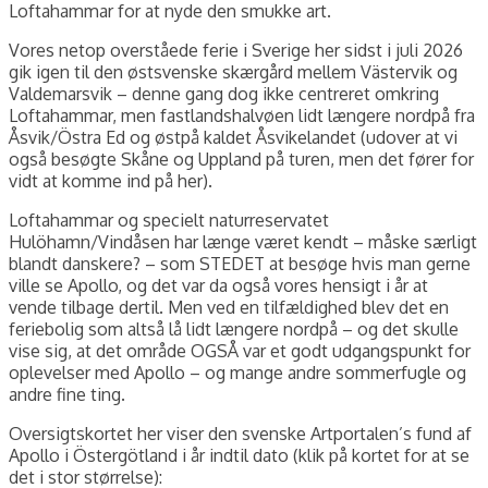
Loftahammar for at nyde den smukke art.
Vores netop overståede ferie i Sverige her sidst i juli 2026
gik igen til den østsvenske skærgård mellem Västervik og
Valdemarsvik – denne gang dog ikke centreret omkring
Loftahammar, men fastlandshalvøen lidt længere nordpå fra
Åsvik/Östra Ed og østpå kaldet Åsvikelandet (udover at vi
også besøgte Skåne og Uppland på turen, men det fører for
vidt at komme ind på her).
Loftahammar og specielt naturreservatet
Hulöhamn/Vindåsen har længe været kendt – måske særligt
blandt danskere? – som STEDET at besøge hvis man gerne
ville se Apollo, og det var da også vores hensigt i år at
vende tilbage dertil. Men ved en tilfældighed blev det en
feriebolig som altså lå lidt længere nordpå – og det skulle
vise sig, at det område OGSÅ var et godt udgangspunkt for
oplevelser med Apollo – og mange andre sommerfugle og
andre fine ting.
Oversigtskortet her viser den svenske Artportalen’s fund af
Apollo i Östergötland i år indtil dato (klik på kortet for at se
det i stor størrelse):