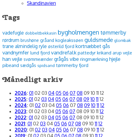
Skandinavien
Tags
bygholmengen
tømmerby
vadefugle
dobbeltbekkasin
guldsmede
rørdrum
kogleakssøen
brushøne
gråand
glombak
trane
almindelig ryle
kortnæbbet gås
østerild fjord
vandnymfer
vandrefalk
lund fjord
pattedyr
krikand
arup vejle
han vejle
vibe
grågås
hjejle
ringmærkning
svømmeænder
pibeand
sædgås
tømmerby fjord
spidsand
Månedligt arkiv
2026
:
01
02
03
04
05
06
07
08
09
10
11
12
2025
:
01
02
03
04
05
06
07
08
09
10
11
12
2024
:
01
02
03
04
05
06
07
08
09
10
11
12
2023
:
01
02
03
04
05
06
07
08
09
10
11
12
2022
:
01
02
03
04
05
06
07
08
09
10
11
12
2021
:
01
02
03
04
05
06
07
08
09
10
11
12
2020
:
01
02
03
04
05
06
07
08
09
10
11
12
2019
:
01
02
03
04
05
06
07
08
09
10
11
12