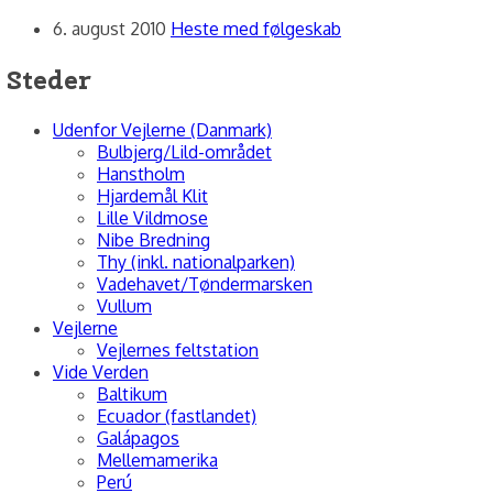
6. august 2010
Heste med følgeskab
Steder
Udenfor Vejlerne (Danmark)
Bulbjerg/Lild-området
Hanstholm
Hjardemål Klit
Lille Vildmose
Nibe Bredning
Thy (inkl. nationalparken)
Vadehavet/Tøndermarsken
Vullum
Vejlerne
Vejlernes feltstation
Vide Verden
Baltikum
Ecuador (fastlandet)
Galápagos
Mellemamerika
Perú