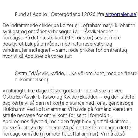
Fund af Apollo i Östergötland i 2026 (fra
artportalen.se
)
De indrammede cirkler på kortet er Loftahammar/Hulöhamn
sydligst og området vi besøgte i år – Åsvikelandet –
nordligst. På det næste kort (klik for stor) ses et mere
detaljeret blik på området med naturreservater og
vandreruter indtegnet – samt røde prikker for omtrentlig
hvor vi så Apolloer på vores tur:
Östra Ed/Åsvik, Kvädö, L. Kalvö-området, med de fleste 
hukommelsen).
Vi tilbragte fire dage i Östergötland – de første tre ved
Östra Ed/Åsvik, L. Kalvö og Kvädö/Ekudden – og den sidste
dag kørte vi så den ret korte distance ned for at genbesøge
Hulöhamn ved Loftahammar. Vi havde på forhånd været en
smule nervøse for om vi kom for sent i forhold til
Apolloernes flyvetid, men den frygt blev gjort til skamme,
for vi så i alt 25 dyr – heraf 24 på de første tre dage i dette
nordlige område (i forhold til Loftahammar). Vi må altså