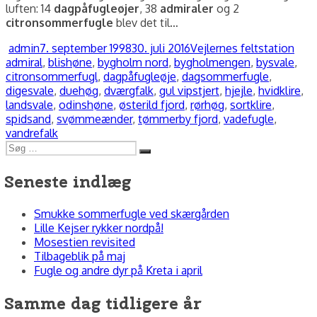
luften: 14
dagpåfugleøjer
, 38
admiraler
og 2
citronsommerfugle
blev det til…
Forfatter
Udgivet
Kategorier
Tag
admin
7. september 1998
30. juli 2016
Vejlernes feltstation
admiral
,
blishøne
,
bygholm nord
,
bygholmengen
,
bysvale
,
citronsommerfugl
,
dagpåfugleøje
,
dagsommerfugle
,
digesvale
,
duehøg
,
dværgfalk
,
gul vipstjert
,
hjejle
,
hvidklire
,
landsvale
,
odinshøne
,
østerild fjord
,
rørhøg
,
sortklire
,
spidsand
,
svømmeænder
,
tømmerby fjord
,
vadefugle
,
vandrefalk
Søg
Søg
efter:
Seneste indlæg
Smukke sommerfugle ved skærgården
Lille Kejser rykker nordpå!
Mosestien revisited
Tilbageblik på maj
Fugle og andre dyr på Kreta i april
Samme dag tidligere år