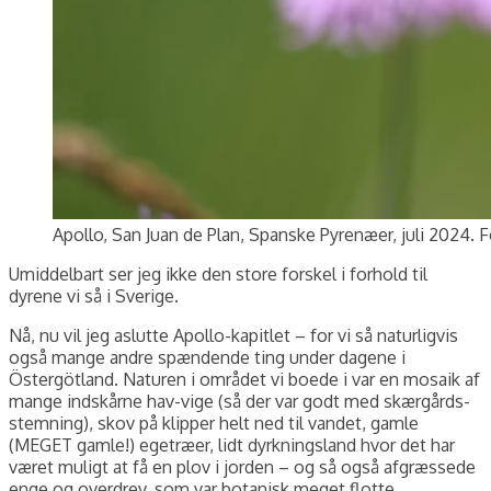
Apollo, San Juan de Plan, Spanske Pyrenæer, juli 2024. F
Umiddelbart ser jeg ikke den store forskel i forhold til
dyrene vi så i Sverige.
Nå, nu vil jeg aslutte Apollo-kapitlet – for vi så naturligvis
også mange andre spændende ting under dagene i
Östergötland. Naturen i området vi boede i var en mosaik af
mange indskårne hav-vige (så der var godt med skærgårds-
stemning), skov på klipper helt ned til vandet, gamle
(MEGET gamle!) egetræer, lidt dyrkningsland hvor det har
været muligt at få en plov i jorden – og så også afgræssede
enge og overdrev, som var botanisk meget flotte.