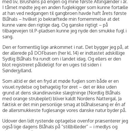
med liv, Brushøns på engen og mine første Atlingænder i år.
I tårnet mødte jeg en anden fuglekigger som kunne fortælle
at han ved nedgangen til gangbroen havde haft årets første
Blåhals – hvilket jo bekræftede min fornemmelse at det
kunne være den rigtige dag. Og ganske rigtigt – på
tilbagevejen til P-pladsen kunne jeg nyde den smukke fugl i
sang.
Den er formentlig lige ankommet i nat. Det bygger jeg på, at
der allerede på DOFbasen (her kl. 14) er indtastet adskillige
Sydlig Blåhals fra rundt om i landet idag. Og ellers er den
blot registreret pålideligt for en uges tid siden i
Sønderjylland.
Som altid er det en fryd at møde fuglen som både er en
visuel nydelse og behagelig for øret – det er ikke uden
grund at dens skandinaviske slægtninge (Nordlig Blåhals
med orange strubeplet) bliver kaldt Nordens Nattergal. Ja
faktisk er det min personlige smag at blåhalsesang er én af
de allersmukkeste fuglesange vores danske natur byder på.
Udover den lidt rystende optagelse ovenfor præsenterer jeg
også lige dagens Blåhals på “stillbilleder” – i medlys og