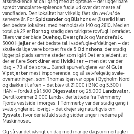
afskrækkende at gå i gang med at optælle – der ligger bare
spredt vandplante-spisende fugle ud over det meste af
vandfladen. Den lokalitet har virkelig fået sin
revival
de
seneste år. For
Spidsænder
og
Blishøns
er Østerild klart
den bedste lokalitet, med henholdsvis 140 og 2810. Med en
total på 29 er
Rørhøg
stadig den talrigste rovfugl i området.
Ellers var der både
Duehøg
,
Dværgfalk
og
Vandrefalk
.
5000
Hjejler
er det bedste tal i vadefugle-afdelingen – det
skulle da lige være bortset fra de 5
Odinshøns
, der stadig
ligger på plads samme steder som igår! Det er sjældent, at
der er flere
Sortklirer
end
Hvidklirer
– men det var der
idag – 78 af de sorte… Blandt spurvefuglene var 61
Gule
Vipstjerter
mest imponerende, og så selvfølgelig svale-
overnatningen, som Thomas igen var oppe i Bygholm Nord
og dække til aften – det blev til 21.000 i BNC og 5.500 i
HAN – fordelt på 1.500
Digesvaler
og 25.000
Landsvaler
.
Dertil kommer 2.000 Lands-, der lettede fra Tømmerby
Fjords vestside i morges. I Tømmerby var der stadig gang i
svale-yngleriet, iøvrigt – det drejer sig naturligvis om
Bysvale
, hvor der ialfald stadig sidder unger i rederne på
Maskinhuset.
Og så var det iøvrigt en dag med mange dagsommerfugle i