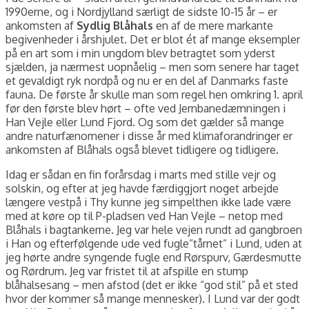
1990erne, og i Nordjylland særligt de sidste 10-15 år – er
ankomsten af
Sydlig Blåhals
en af de mere markante
begivenheder i årshjulet. Det er blot ét af mange eksempler
på en art som i min ungdom blev betragtet som yderst
sjælden, ja nærmest uopnåelig – men som senere har taget
et gevaldigt ryk nordpå og nu er en del af Danmarks faste
fauna. De første år skulle man som regel hen omkring 1. april
før den første blev hørt – ofte ved Jernbanedæmningen i
Han Vejle eller Lund Fjord. Og som det gælder så mange
andre naturfænomener i disse år med klimaforandringer er
ankomsten af Blåhals også blevet tidligere og tidligere.
Idag er sådan en fin forårsdag i marts med stille vejr og
solskin, og efter at jeg havde færdiggjort noget arbejde
længere vestpå i Thy kunne jeg simpelthen ikke lade være
med at køre op til P-pladsen ved Han Vejle – netop med
Blåhals i bagtankerne. Jeg var hele vejen rundt ad gangbroen
i Han og efterfølgende ude ved fugle”tårnet” i Lund, uden at
jeg hørte andre syngende fugle end Rørspurv, Gærdesmutte
og Rørdrum. Jeg var fristet til at afspille en stump
blåhalsesang – men afstod (det er ikke “god stil” på et sted
hvor der kommer så mange mennesker). I Lund var der godt