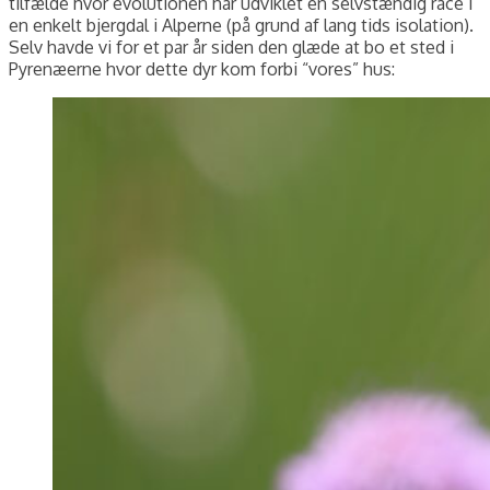
tilfælde hvor evolutionen har udviklet en selvstændig race i
en enkelt bjergdal i Alperne (på grund af lang tids isolation).
Selv havde vi for et par år siden den glæde at bo et sted i
Pyrenæerne hvor dette dyr kom forbi “vores” hus: