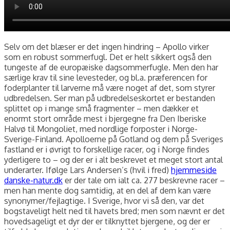
Selv om det blæser er det ingen hindring – Apollo virker
som en robust sommerfugl. Det er helt sikkert også den
tungeste af de europæiske dagsommerfugle. Men den har
særlige krav til sine levesteder, og bl.a. præferencen for
foderplanter til larverne må være noget af det, som styrer
udbredelsen. Ser man på udbredelseskortet er bestanden
splittet op i mange små fragmenter – men dækker et
enormt stort område mest i bjergegne fra Den Iberiske
Halvø til Mongoliet, med nordlige forposter i Norge-
Sverige-Finland. Apolloerne på Gotland og dem på Sveriges
fastland er i øvrigt to forskellige racer, og i Norge findes
yderligere to – og der er i alt beskrevet et meget stort antal
underarter. Ifølge Lars Andersen’s (hvil i fred)
hjemmeside
danske-natur.dk
er der tale om ialt ca. 277 beskrevne racer –
men han mente dog samtidig, at en del af dem kan være
synonymer/fejlagtige. I Sverige, hvor vi så den, var det
bogstaveligt helt ned til havets bred; men som nævnt er det
hovedsageligt et dyr der er tilknyttet bjergene, og der er