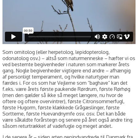
Som ornitolog (eller herpetolog, lepidopterolog,
odonatolog osv.) – altså som naturmenneske – hæfter vi os
ved bestemte begivenheder i naturen som markerer årets
gang. Nogle begivenheder vigtigere end andre – afhængig
af personligt temperament, og hvilke naturtyper man
færdes i. For os som har Vejlerne som “baghave” kan det
f.eks. være årets første paukende Rørdrum, første Rørhøg
(men den gælder så ikke så meget længere, nu hvor de
oftere og oftere overvintrer), første Citronsommerfugl,
første Hugorm, første klækkede Grågæslinger, første
Sortterne, første Huevandnymfe osv. osv. Det kan både
være såkaldte forårstegn og senere på året også andre ting
såsom returtrækket af vadefugle og meget andet.
I de senere år – siden arten genindvandrede til Danmark fra