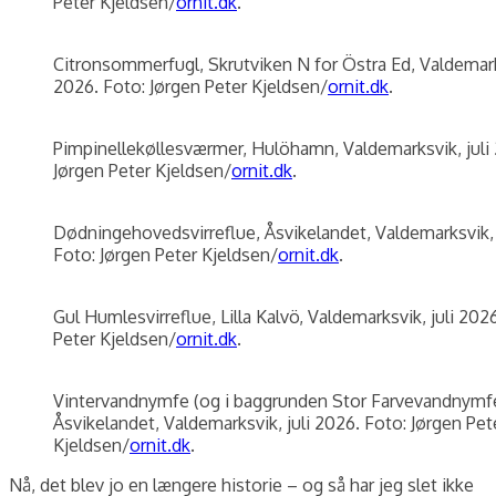
Peter Kjeldsen/
ornit.dk
.
Citronsommerfugl, Skrutviken N for Östra Ed, Valdemarks
2026. Foto: Jørgen Peter Kjeldsen/
ornit.dk
.
Pimpinellekøllesværmer, Hulöhamn, Valdemarksvik, juli 
Jørgen Peter Kjeldsen/
ornit.dk
.
Dødningehovedsvirreflue, Åsvikelandet, Valdemarksvik, 
Foto: Jørgen Peter Kjeldsen/
ornit.dk
.
Gul Humlesvirreflue, Lilla Kalvö, Valdemarksvik, juli 202
Peter Kjeldsen/
ornit.dk
.
Vintervandnymfe (og i baggrunden Stor Farvevandnymfe
Åsvikelandet, Valdemarksvik, juli 2026. Foto: Jørgen Pet
Kjeldsen/
ornit.dk
.
Nå, det blev jo en længere historie – og så har jeg slet ikke