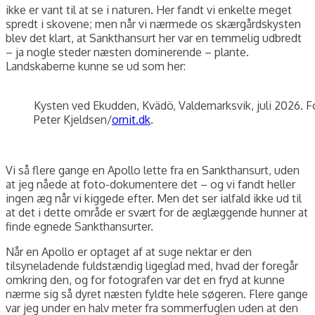
ikke er vant til at se i naturen. Her fandt vi enkelte meget
spredt i skovene; men når vi nærmede os skærgårdskysten
blev det klart, at Sankthansurt her var en temmelig udbredt
– ja nogle steder næsten dominerende – plante.
Landskaberne kunne se ud som her:
Kysten ved Ekudden, Kvädö, Valdemarksvik, juli 2026. F
Peter Kjeldsen/
ornit.dk
.
Vi så flere gange en Apollo lette fra en Sankthansurt, uden
at jeg nåede at foto-dokumentere det – og vi fandt heller
ingen æg når vi kiggede efter. Men det ser ialfald ikke ud til
at det i dette område er svært for de æglæggende hunner at
finde egnede Sankthansurter.
Når en Apollo er optaget af at suge nektar er den
tilsyneladende fuldstændig ligeglad med, hvad der foregår
omkring den, og for fotografen var det en fryd at kunne
nærme sig så dyret næsten fyldte hele søgeren. Flere gange
var jeg under en halv meter fra sommerfuglen uden at den