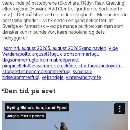
været inde på pattedyrene (Skovhare, Rådyr, Ræv, Grævling)
eller fuglene (Havørn, Rød Glente, Fjordterne, Sortspætte
osv.)… Det må blive ved en anden lejlighed!… Men under alle
omstændigheder – vi fik endnu en gang bekræftet, at
Sverige er fantastisk – og på mange punkter kan man som
dansker kun misunde vort kære naboland og dets
indbyggere!
Forfatter
Udgivet
Kategorier
admin
4. august 2026
5. august 2026
Skandinavien
,
Vide
Tags
Verden
apollo
,
argusblåfugl
,
citronsommerfugl
,
dagsommerfugle
,
kommabredpande
,
pimpinellekøllesværmer
,
sørgekåbe
,
stor farvevandnymfe
,
storplettet perlemorsommerfugl
,
svalehale
,
tidselsommerfugl
,
vejrandøje
,
vintervandnymfe
Den tid på året