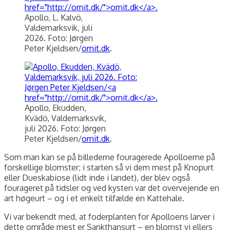
Apollo, L. Kalvö,
Valdemarksvik, juli
2026. Foto: Jørgen
Peter Kjeldsen/
ornit.dk
.
Apollo, Ekudden,
Kvädö, Valdemarksvik,
juli 2026. Foto: Jørgen
Peter Kjeldsen/
ornit.dk
.
Som man kan se på billederne fouragerede Apolloerne på
forskellige blomster; i starten så vi dem mest på Knopurt
eller Dueskabiose (lidt inde i landet), der blev også
fourageret på tidsler og ved kysten var det overvejende en
art høgeurt – og i et enkelt tilfælde en Kattehale.
Vi var bekendt med, at foderplanten for Apolloens larver i
dette område mest er Sankthansurt – en blomst vi ellers