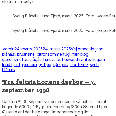
ekstremt modlys:
Sydlig Blåhals, Lund Fjord, marts 2025. Foto: Jørgen Pet
Sydlig Blåhals, Lund Fjord, marts 2025. Foto: Jørgen Pet
Forfatter
Udgivet
Kategorier
Tags
admin
24. marts 2025
24. marts 2025
Vejlerne
atlingand
,
blåhals
,
brushøne
,
citronsommerfugl
,
fænologi
,
gærdesmutte
,
grågås
,
han vejle
,
huevandnymfe
,
hugorm
,
lund fjord
,
rørdrum
,
rørhøg
,
rørspurv
,
sortterne
,
sydlig
blåhals
Fra feltstationens dagbog – 7.
september 1998
Næsten 9500 svømmeænder er mange så tidligt – heraf
ligger de 6000 på Bygholmengen og 1800 i Østerild Fjord.
Østerild er i det hele taget imponerende og lidt