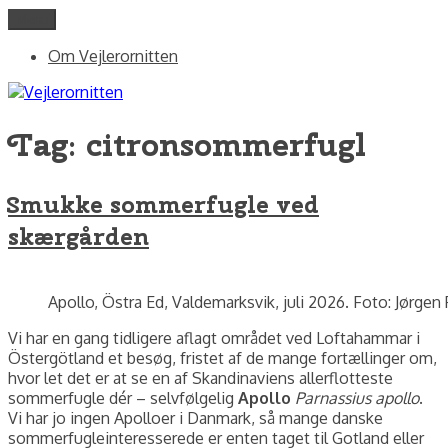
Videre
Menu
Vejlerornitten
fotos og skriblerier af Jørgen Peter Kjeldsen/ornit.dk
til
Om Vejlerornitten
indhold
Tag:
citronsommerfugl
Smukke sommerfugle ved
skærgården
Apollo, Östra Ed, Valdemarksvik, juli 2026. Foto: Jørgen
Vi har en gang tidligere aflagt området ved Loftahammar i
Östergötland et besøg, fristet af de mange fortællinger om,
hvor let det er at se en af Skandinaviens allerflotteste
sommerfugle dér – selvfølgelig
Apollo
Parnassius apollo
.
Vi har jo ingen Apolloer i Danmark, så mange danske
sommerfugleinteresserede er enten taget til Gotland eller