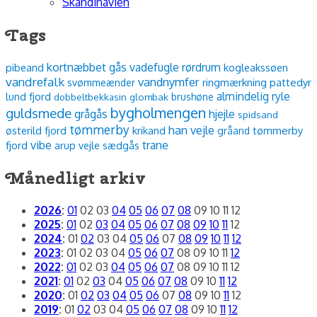
Skandinavien
Tags
kortnæbbet gås
vadefugle
rørdrum
pibeand
kogleakssøen
vandrefalk
vandnymfer
ringmærkning
pattedyr
svømmeænder
almindelig ryle
lund fjord
dobbeltbekkasin
glombak
brushøne
bygholmengen
guldsmede
grågås
hjejle
spidsand
tømmerby
han vejle
østerild fjord
krikand
tømmerby
gråand
vibe
trane
fjord
arup vejle
sædgås
Månedligt arkiv
2026
:
01
02
03
04
05
06
07
08
09
10
11
12
2025
:
01
02
03
04
05
06
07
08
09
10
11
12
2024
:
01
02
03
04
05
06
07
08
09
10
11
12
2023
:
01
02
03
04
05
06
07
08
09
10
11
12
2022
:
01
02
03
04
05
06
07
08
09
10
11
12
2021
:
01
02
03
04
05
06
07
08
09
10
11
12
2020
:
01
02
03
04
05
06
07
08
09
10
11
12
2019
:
01
02
03
04
05
06
07
08
09
10
11
12