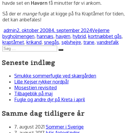
havde set en
Havørn
få minutter før vi ankom.
Så der er
mange
fugle at kigge på fra Kraptårnet for tiden,
det kan anbefales!
Forfatter
Udgivet
Kategorier
Tags
admin
2. oktober 2008
4. september 2024
Vejlerne
bygholmengen
,
hannæs
,
havørn
,
hybrid
,
kortnæbbet gås
,
kraptårnet
,
krikand
,
snegås
,
sølvhejre
,
trane
,
vandrefalk
Søg
Søg
efter:
Seneste indlæg
Smukke sommerfugle ved skærgården
Lille Kejser rykker nordpå!
Mosestien revisited
Tilbageblik på maj
Fugle og andre dyr på Kreta i april
Samme dag tidligere år
7. august 2021
Sommer i Sverige
7. august 2017
Julis fotoglæder