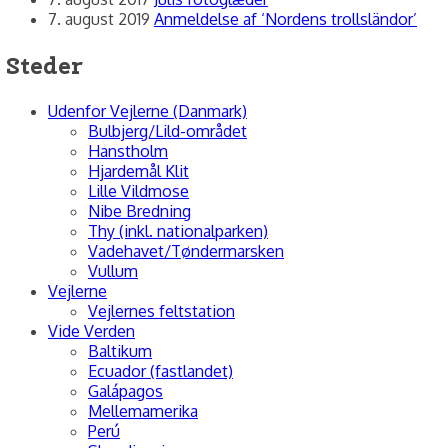
7. august 2019
Anmeldelse af ‘Nordens trollsländor’
Steder
Udenfor Vejlerne (Danmark)
Bulbjerg/Lild-området
Hanstholm
Hjardemål Klit
Lille Vildmose
Nibe Bredning
Thy (inkl. nationalparken)
Vadehavet/Tøndermarsken
Vullum
Vejlerne
Vejlernes feltstation
Vide Verden
Baltikum
Ecuador (fastlandet)
Galápagos
Mellemamerika
Perú