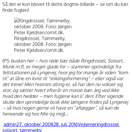
Så det er kun blevet til dette dogme-billede – se om du kan
finde fuglen!
Ringdrossel, Tømmerby,
oktober 2008. Foto: Jørgen
Peter Kjeldsen/ornit.dk.
(PS
busken her – hvis røde bær både Ringdrossel, Solsort,
Munk m.fl. er meget glade for – stammer oprindeligt fra
feltstationen på Lyngevej, hvor jeg for mange år siden “kom
til” at låne en kvist til “stiklingsformering” – eller også var
det Irene! Men hvorom alting er, så har den nu vokset sig
stor, og sætter hvert efterår en masse bær. Jeg ved ikke
hvad den hedder – men fuglene kan li’ den! Efter sigende
skulle den oprindelige busk ikke længere findes på Lyngevej
– så hvis nogen gerne vil have en “aflægger”, så kan de
henvende sig hos Mie og mig
)…
Forfatter
Udgivet
Kategorier
Tags
admin
27. oktober 2008
28. juli 2016
Vejlerne
ringdrossel
,
solsort
,
tømmerby