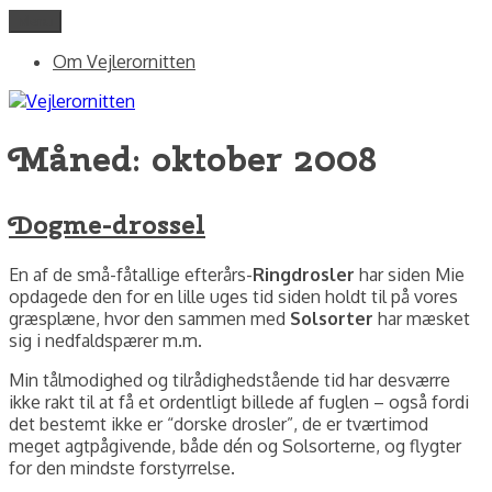
Videre
Menu
Vejlerornitten
fotos og skriblerier af Jørgen Peter Kjeldsen/ornit.dk
til
Om Vejlerornitten
indhold
Måned:
oktober 2008
Dogme-drossel
En af de små-fåtallige efterårs-
Ringdrosler
har siden Mie
opdagede den for en lille uges tid siden holdt til på vores
græsplæne, hvor den sammen med
Solsorter
har mæsket
sig i nedfaldspærer m.m.
Min tålmodighed og tilrådighedstående tid har desværre
ikke rakt til at få et ordentligt billede af fuglen – også fordi
det bestemt ikke er “dorske drosler”, de er tværtimod
meget agtpågivende, både dén og Solsorterne, og flygter
for den mindste forstyrrelse.