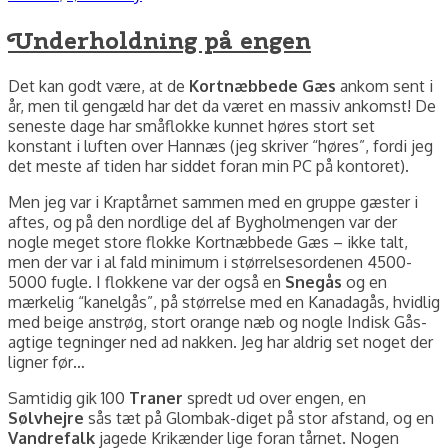
Underholdning på engen
Det kan godt være, at de
Kortnæbbede Gæs
ankom sent i
år, men til gengæld har det da været en massiv ankomst! De
seneste dage har småflokke kunnet høres stort set
konstant i luften over Hannæs (jeg skriver “høres”, fordi jeg
det meste af tiden har siddet foran min PC på kontoret).
Men jeg var i Kraptårnet sammen med en gruppe gæster i
aftes, og på den nordlige del af Bygholmengen var der
nogle meget store flokke Kortnæbbede Gæs – ikke talt,
men der var i al fald minimum i størrelsesordenen 4500-
5000 fugle. I flokkene var der også en
Snegås
og en
mærkelig “kanelgås”, på størrelse med en Kanadagås, hvidlig
med beige anstrøg, stort orange næb og nogle Indisk Gås-
agtige tegninger ned ad nakken. Jeg har aldrig set noget der
ligner før…
Samtidig gik 100
Traner
spredt ud over engen, en
Sølvhejre
sås tæt på Glombak-diget på stor afstand, og en
Vandrefalk
jagede Krikænder lige foran tårnet. Nogen