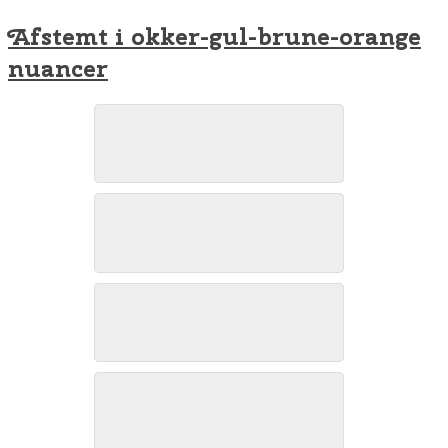
Afstemt i okker-gul-brune-orange
nuancer
Skægmejse, Han Vejle, november 2024. Foto: Jørgen Peter Kjeldsen/
Skægmejse, Han Vejle, november 2024. Foto: Jørgen Peter Kjeldsen/
Skægmejse, Han Vejle, november 2024. Foto: Jørgen Peter Kjeldsen/
Skægmejse, Han Vejle, november 2024. Foto: Jørgen Peter Kjeldsen/