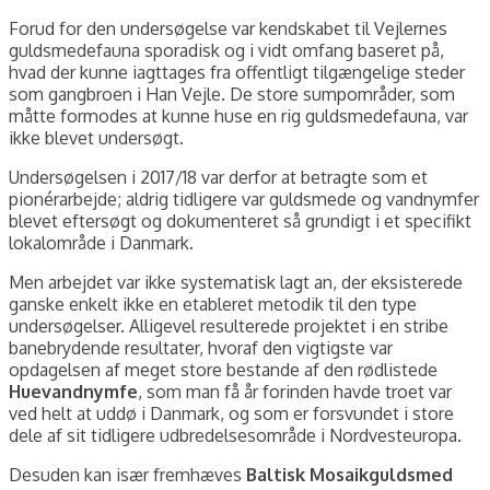
Forud for den undersøgelse var kendskabet til Vejlernes
guldsmedefauna sporadisk og i vidt omfang baseret på,
hvad der kunne iagttages fra offentligt tilgængelige steder
som gangbroen i Han Vejle. De store sumpområder, som
måtte formodes at kunne huse en rig guldsmedefauna, var
ikke blevet undersøgt.
Undersøgelsen i 2017/18 var derfor at betragte som et
pionérarbejde; aldrig tidligere var guldsmede og vandnymfer
blevet eftersøgt og dokumenteret så grundigt i et specifikt
lokalområde i Danmark.
Men arbejdet var ikke systematisk lagt an, der eksisterede
ganske enkelt ikke en etableret metodik til den type
undersøgelser. Alligevel resulterede projektet i en stribe
banebrydende resultater, hvoraf den vigtigste var
opdagelsen af meget store bestande af den rødlistede
Huevandnymfe
, som man få år forinden havde troet var
ved helt at uddø i Danmark, og som er forsvundet i store
dele af sit tidligere udbredelsesområde i Nordvesteuropa.
Desuden kan især fremhæves
Baltisk Mosaikguldsmed