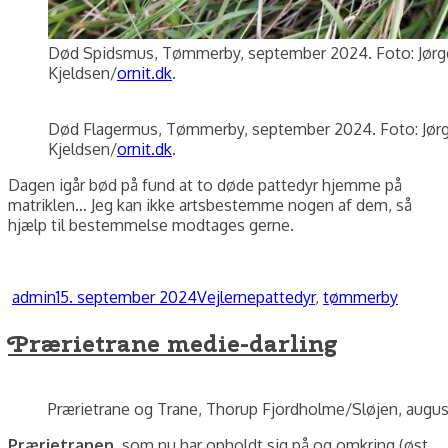
Død Spidsmus, Tømmerby, september 2024. Foto: Jørg
Kjeldsen/
ornit.dk
.
Død Flagermus, Tømmerby, september 2024. Foto: Jørg
Kjeldsen/
ornit.dk
.
Dagen igår bød på fund at to døde pattedyr hjemme på
matriklen… Jeg kan ikke artsbestemme nogen af dem, så
hjælp til bestemmelse modtages gerne.
Forfatter
Udgivet
Kategorier
Tags
admin
15. september 2024
Vejlerne
pattedyr
,
tømmerby
Prærietrane medie-darling
Prærietrane og Trane, Thorup Fjordholme/Sløjen, augus
Prærietranen
, som nu har opholdt sig på og omkring (øst