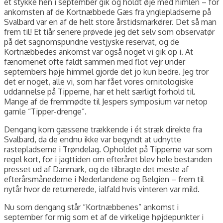
et stykke hen i september gik og holdt øje med himlen – for
ankomsten af de Kortnæbbede Gæs fra ynglepladserne på
Svalbard var en af de helt store årstidsmarkører. Det så man
frem til! Et tiår senere prøvede jeg det selv som observatør
på det sagnomspundne vestjyske reservat, og de
Kortnæbbedes ankomst var også noget vi gik op i. At
fænomenet ofte faldt sammen med flot vejr under
septembers høje himmel gjorde det jo kun bedre. Jeg tror
det er noget, alle vi, som har fået vores ornitologiske
uddannelse på Tipperne, har et helt særligt forhold til.
Mange af de fremmødte til Jespers symposium var netop
gamle “Tipper-drenge”.
Dengang kom gæssene trækkende i ét stræk direkte fra
Svalbard, da de endnu ikke var begyndt at udnytte
rastepladserne i Trøndelag. Opholdet på Tipperne var som
regel kort, for i jagttiden om efteråret blev hele bestanden
presset ud af Danmark, og de tilbragte det meste af
efterårsmånederne i Nederlandene og Belgien – frem til
nytår hvor de returnerede, ialfald hvis vinteren var mild.
Nu som dengang står “Kortnæbbenes” ankomst i
september for mig som et af de virkelige højdepunkter i