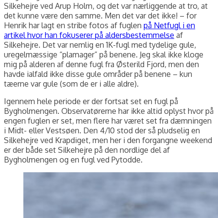
Silkehejre ved Arup Holm, og det var nærliggende at tro, at
det kunne være den samme. Men det var det ikke! – for
Henrik har lagt en stribe fotos af fuglen
på Netfugl i en
artikel hvor han fokuserer på aldersbestemmelse
af
Silkehejre. Det var nemlig en 1K-fugl med tydelige gule,
uregelmæssige “plamager” på benene. Jeg skal ikke kloge
mig på alderen af denne fugl fra Østerild Fjord, men den
havde ialfald ikke disse gule områder på benene – kun
tæerne var gule (som de er i alle aldre).
Igennem hele periode er der fortsat set en fugl på
Bygholmengen. Observatørerne har ikke altid oplyst hvor på
engen fuglen er set, men flere har været set fra dæmningen
i Midt- eller Vestsøen. Den 4/10 stod der så pludselig en
Silkehejre ved Krapdiget, men her i den forgangne weekend
er der både set Silkehejre på den nordlige del af
Bygholmengen og en fugl ved Pytodde.