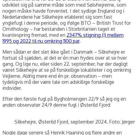
udviklet sig på samme måde som med Sølvhejrerne, som
nogen måske havde forventet. I det sydlige England og i
Nederlandene har Silkehejre etableret sig som fast
ynglefugl i denne periode, og ifølge BTO – British Trust for
Ornithology – har bestanden i Storbritanien taget et
kvantespring fremad, med en
2347% stigning (!) mellem
1995 og 2022 til nu omkring 1100 par
.
Men sådan er det slet ikke gået i Danmark – Silkehejre er
fortsat så sjælden, at det er én man frydes over at se hver
gang. Og lige nu, eller siden 22. september, har der dagligt
været Silkehejre at se på forskellige lokaliteter i og omkring
Vejlerne. Aldrig mere end én pr. observation – men
tydeligvis må der være tale om adskillige forskellige
individer.
Efter den første fugl på Bygholmengen 22/9 så jeg og en
anden observatør 24/9 denne fugl i Østerild Fjord:
Silkehejre, Østerild Fjord, september 2024. Foto: Jørge
Nogle dage senere så Henrik Haaning og flere andre en