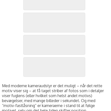
Fjordterne, Østerild Fjord, september 2024. Foto: Jørgen Peter Kjeldsen/
Fjordterne, Østerild Fjord, september 2024. Foto: Jørgen Peter Kjeldsen/
Fjordterne, Østerild Fjord, september 2024. Foto: Jørgen Peter Kjeldsen/
Fjordterne, Østerild Fjord, september 2024. Foto: Jørgen Peter Kjeldsen/
Med moderne kameraudstyr er det muligt – når det rette
motiv viser sig – at få taget striber af fotos som i detaljer
viser fuglens (eller hvilket som helst andet motivs)
bevægelser, med mange billeder i sekundet. Og med
“motiv-fastlåsning” er kameraerne i stand til at følge
motivet, selv om det hele tiden skifter position.