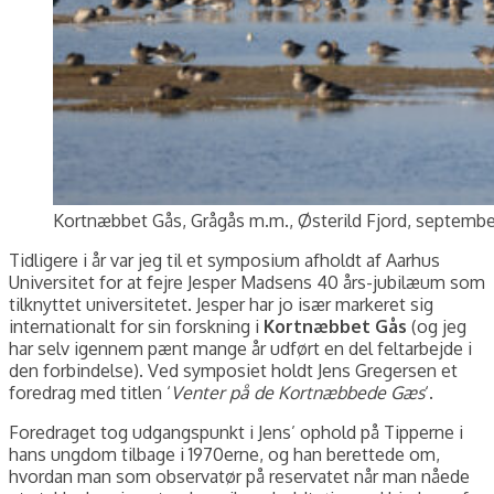
Kortnæbbet Gås, Grågås m.m., Østerild Fjord, septembe
Tidligere i år var jeg til et symposium afholdt af Aarhus
Universitet for at fejre Jesper Madsens 40 års-jubilæum som
tilknyttet universitetet. Jesper har jo især markeret sig
internationalt for sin forskning i
Kortnæbbet Gås
(og jeg
har selv igennem pænt mange år udført en del feltarbejde i
den forbindelse). Ved symposiet holdt Jens Gregersen et
foredrag med titlen ‘
Venter på de Kortnæbbede Gæs
‘.
Foredraget tog udgangspunkt i Jens’ ophold på Tipperne i
hans ungdom tilbage i 1970erne, og han berettede om,
hvordan man som observatør på reservatet når man nåede