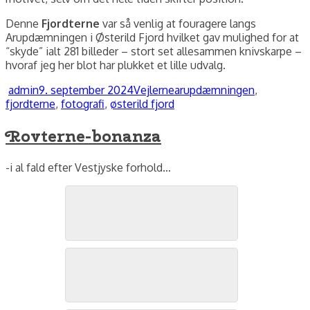
Denne
Fjordterne
var så venlig at fouragere langs
Arupdæmningen i Østerild Fjord hvilket gav mulighed for at
“skyde” ialt 281 billeder – stort set allesammen knivskarpe –
hvoraf jeg her blot har plukket et lille udvalg.
Forfatter
Udgivet
Kategorier
Tags
admin
9. september 2024
Vejlerne
arupdæmningen
,
fjordterne
,
fotografi
,
østerild fjord
Rovterne-bonanza
-i al fald efter Vestjyske forhold…
Rovterne, Vestsøen Bygholmengen, august 2024. Foto: Jørgen Peter Kjeldsen/
Rovterne, Vestsøen Bygholmengen, august 2024. Foto: Jørgen Peter Kjeldsen/