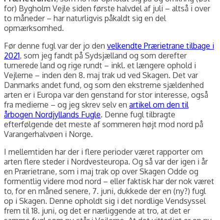
for) Bygholm Vejle siden første halvdel af juli – altså i over
to måneder – har naturligvis påkaldt sig en del
opmærksomhed.
Før denne fugl var der jo den
velkendte Prærietrane tilbage i
2021
, som jeg fandt på Sydsjælland og som derefter
turnerede land og rige rundt – inkl. et længere ophold i
Vejlerne – inden den 8. maj trak ud ved Skagen. Det var
Danmarks andet fund, og som den ekstreme sjældenhed
arten er i Europa var den genstand for stor interesse, også
fra medierne – og jeg skrev selv en
artikel om den til
årbogen Nordjyllands Fugle
. Denne fugl tilbragte
efterfølgende det meste af sommeren højt mod nord på
Varangerhalvøen i Norge.
I mellemtiden har der i flere perioder været rapporter om
arten flere steder i Nordvesteuropa. Og så var der igen i år
en Prærietrane, som i maj trak op over Skagen Odde og
formentlig videre mod nord – eller faktisk har der nok været
to, for en måned senere, 7. juni, dukkede der en (ny?) fugl
op i Skagen. Denne opholdt sig i det nordlige Vendsyssel
frem til 18. juni, og det er nærliggende at tro, at det er