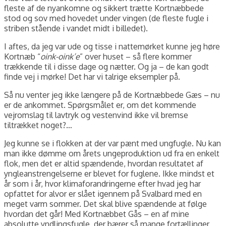
fleste af de nyankomne og sikkert trætte Kortnæbbede
stod og sov med hovedet under vingen (de fleste fugle i
striben stående i vandet midt i billedet).
I aftes, da jeg var ude og tisse i nattemørket kunne jeg høre
Kortnæb “
oink-oink’e
” over huset – så flere kommer
trækkende til i disse dage og nætter. Og ja – de kan godt
finde vej i mørke! Det har vi talrige eksempler på.
Så nu venter jeg ikke længere på de Kortnæbbede Gæs – nu
er de ankommet. Spørgsmålet er, om det kommende
vejromslag til lavtryk og vestenvind ikke vil bremse
tiltrækket noget?…
Jeg kunne se i flokken at der var pænt med ungfugle. Nu kan
man ikke dømme om årets ungeproduktion ud fra en enkelt
flok, men det er altid spændende, hvordan resultatet af
yngleanstrengelserne er blevet for fuglene. Ikke mindst et
år som i år, hvor klimaforandringerne efter hvad jeg har
opfattet for alvor er slået igennem på Svalbard med en
meget varm sommer. Det skal blive spændende at følge
hvordan det går! Med Kortnæbbet Gås – en af mine
absolutte yndlingsfugle, der bærer så mange fortællinger