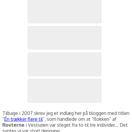
Rovterne, Vestsøen Bygholmengen, august 2024. Foto: Jørgen Peter Kjeldsen/
Rovterne, Vestsøen Bygholmengen, august 2024. Foto: Jørgen Peter Kjeldsen/
Rovterne, Vestsøen Bygholmengen, august 2024. Foto: Jørgen Peter Kjeldsen/
Rovterne, Vestsøen Bygholmengen, august 2024. Foto: Jørgen Peter Kjeldsen/
Tilbage i 2007 skrev jeg et indlæg her på bloggen med titlen
“
Én trækker flere til
“, som handlede om at “flokken” af
Rovterne
i Vestsøen var steget fra to til tre individer… Det
syntes vi var stort dengang.