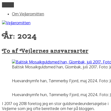
Videre
Menu
Vejlerornitten
fotos og skriblerier af Jørgen Peter Kjeldsen/ornit.dk
til
Om Vejlerornitten
indhold
År:
2024
To af Vejlernes ansvarsarter
Baltisk Mosaikguldsmed han, Glombak, juli 2017. Foto: 
Huevandnymfe han, Tømmerby Fjord, maj 2024. Foto: J
Huevandnymfe hun, Tømmerby Fjord, maj 2024. Foto: J
I 2017 og 2018 foretog jeg en stor guldsmedeundersøgelse i
Vejlerne som jeg ofte berettede om her på bloggen.