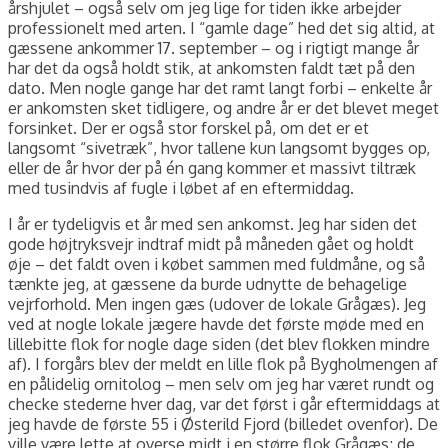
årshjulet – også selv om jeg lige for tiden ikke arbejder
professionelt med arten. I “gamle dage” hed det sig altid, at
gæssene ankommer 17. september – og i rigtigt mange år
har det da også holdt stik, at ankomsten faldt tæt på den
dato. Men nogle gange har det ramt langt forbi – enkelte år
er ankomsten sket tidligere, og andre år er det blevet meget
forsinket. Der er også stor forskel på, om det er et
langsomt “sivetræk”, hvor tallene kun langsomt bygges op,
eller de år hvor der på én gang kommer et massivt tiltræk
med tusindvis af fugle i løbet af en eftermiddag.
I år er tydeligvis et år med sen ankomst. Jeg har siden det
gode højtryksvejr indtraf midt på måneden gået og holdt
øje – det faldt oven i købet sammen med fuldmåne, og så
tænkte jeg, at gæssene da burde udnytte de behagelige
vejrforhold. Men ingen gæs (udover de lokale Grågæs). Jeg
ved at nogle lokale jægere havde det første møde med en
lillebitte flok for nogle dage siden (det blev flokken mindre
af). I forgårs blev der meldt en lille flok på Bygholmengen af
en pålidelig ornitolog – men selv om jeg har været rundt og
checke stederne hver dag, var det først i går eftermiddags at
jeg havde de første 55 i Østerild Fjord (billedet ovenfor). De
ville være lette at overse midt i en større flok Grågæs; de