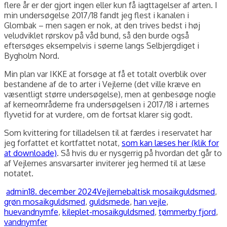
flere år er der gjort ingen eller kun få iagttagelser af arten. I
min undersøgelse 2017/18 fandt jeg flest i kanalen i
Glombak – men sagen er nok, at den trives bedst i høj
veludviklet rørskov på våd bund, så den burde også
eftersøges eksempelvis i søerne langs Selbjergdiget i
Bygholm Nord.
Min plan var IKKE at forsøge at få et totalt overblik over
bestandene af de to arter i Vejlerne (det ville kræve en
væsentligt større undersøgelse), men at genbesøge nogle
af kerneområderne fra undersøgelsen i 2017/18 i arternes
flyvetid for at vurdere, om de fortsat klarer sig godt.
Som kvittering for tilladelsen til at færdes i reservatet har
jeg forfattet et kortfattet notat,
som kan læses her (klik for
at downloade)
. Så hvis du er nysgerrig på hvordan det går to
af Vejlernes ansvarsarter inviterer jeg hermed til at læse
notatet.
Forfatter
Udgivet
Kategorier
Tags
admin
18. december 2024
Vejlerne
baltisk mosaikguldsmed
,
grøn mosaikguldsmed
,
guldsmede
,
han vejle
,
huevandnymfe
,
kileplet-mosaikguldsmed
,
tømmerby fjord
,
vandnymfer