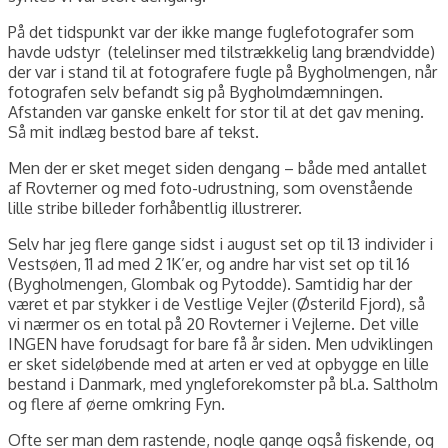
På det tidspunkt var der ikke mange fuglefotografer som
havde udstyr (telelinser med tilstrækkelig lang brændvidde)
der var i stand til at fotografere fugle på Bygholmengen, når
fotografen selv befandt sig på Bygholmdæmningen.
Afstanden var ganske enkelt for stor til at det gav mening.
Så mit indlæg bestod bare af tekst.
Men der er sket meget siden dengang – både med antallet
af Rovterner og med foto-udrustning, som ovenstående
lille stribe billeder forhåbentlig illustrerer.
Selv har jeg flere gange sidst i august set op til 13 individer i
Vestsøen, 11 ad med 2 1K’er, og andre har vist set op til 16
(Bygholmengen, Glombak og Pytodde). Samtidig har der
været et par stykker i de Vestlige Vejler (Østerild Fjord), så
vi nærmer os en total på 20 Rovterner i Vejlerne. Det ville
INGEN have forudsagt for bare få år siden. Men udviklingen
er sket sideløbende med at arten er ved at opbygge en lille
bestand i Danmark, med yngleforekomster på bl.a. Saltholm
og flere af øerne omkring Fyn.
Ofte ser man dem rastende, nogle gange også fiskende, og