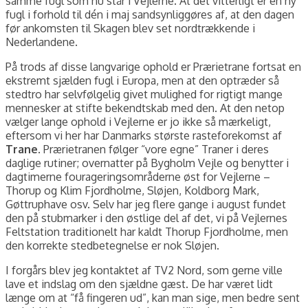
samme fugl som nu står i Vejlerne. At det vitterligt er en ny
fugl i forhold til dén i maj sandsynliggøres af, at den dagen
før ankomsten til Skagen blev set nordtrækkende i
Nederlandene.
På trods af disse langvarige ophold er Prærietrane fortsat en
ekstremt sjælden fugl i Europa, men at den optræder så
stedtro har selvfølgelig givet mulighed for rigtigt mange
mennesker at stifte bekendtskab med den. At den netop
vælger lange ophold i Vejlerne er jo ikke så mærkeligt,
eftersom vi her har Danmarks største rasteforekomst af
Trane
. Prærietranen følger “vore egne” Traner i deres
daglige rutiner; overnatter på Bygholm Vejle og benytter i
dagtimerne fourageringsområderne øst for Vejlerne –
Thorup og Klim Fjordholme, Sløjen, Koldborg Mark,
Gøttruphave osv. Selv har jeg flere gange i august fundet
den på stubmarker i den østlige del af det, vi på Vejlernes
Feltstation traditionelt har kaldt Thorup Fjordholme, men
den korrekte stedbetegnelse er nok Sløjen.
I forgårs blev jeg kontaktet af TV2 Nord, som gerne ville
lave et indslag om den sjældne gæst. De har været lidt
længe om at “få fingeren ud”, kan man sige, men bedre sent