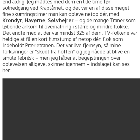
end aldrig. Jeg mødtes med dem en lille time før
solnedgang ved Kraptårnet, og det var en af disse meget
fine skumringstimer man kan opleve netop dér, med
Krondyr
,
Havørne
,
Sølvhejrer
– og de mange Traner som
løbende ankom til overnatning i større og mindre flokke.
Det endte med at der var mindst 325 af dem. TV-folkene var
heldige at få en kort filmstump af netop dén flok som
indeholdt Prærietranen. Det var live fjernsyn, så mine
forklaringer er “skudt fra hoften” og jeg nåede at blive en
smule febrilsk – men jeg håber at begejstringen over
oplevelsen alligevel skinner igennem – indslaget kan ses
her: