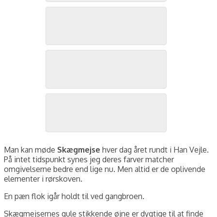
Skægmejse, Han Vejle, november 2024. Foto: Jørgen Peter Kjeldsen/
Skægmejse, Han Vejle, november 2024. Foto: Jørgen Peter Kjeldsen/
Skægmejse, Han Vejle, november 2024. Foto: Jørgen Peter Kjeldsen/
Man kan møde
Skægmejse
hver dag året rundt i Han Vejle.
På intet tidspunkt synes jeg deres farver matcher
omgivelserne bedre end lige nu. Men altid er de oplivende
elementer i rørskoven.
En pæn flok igår holdt til ved gangbroen.
Skægmejsernes gule stikkende øjne er dygtige til at finde