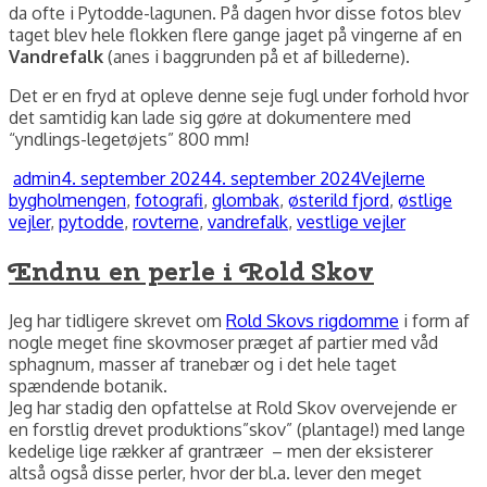
da ofte i Pytodde-lagunen. På dagen hvor disse fotos blev
taget blev hele flokken flere gange jaget på vingerne af en
Vandrefalk
(anes i baggrunden på et af billederne).
Det er en fryd at opleve denne seje fugl under forhold hvor
det samtidig kan lade sig gøre at dokumentere med
“yndlings-legetøjets” 800 mm!
Forfatter
Udgivet
Kategorier
Tags
admin
4. september 2024
4. september 2024
Vejlerne
bygholmengen
,
fotografi
,
glombak
,
østerild fjord
,
østlige
vejler
,
pytodde
,
rovterne
,
vandrefalk
,
vestlige vejler
Endnu en perle i Rold Skov
Jeg har tidligere skrevet om
Rold Skovs rigdomme
i form af
nogle meget fine skovmoser præget af partier med våd
sphagnum, masser af tranebær og i det hele taget
spændende botanik.
Jeg har stadig den opfattelse at Rold Skov overvejende er
en forstlig drevet produktions”skov” (plantage!) med lange
kedelige lige rækker af grantræer – men der eksisterer
altså også disse perler, hvor der bl.a. lever den meget