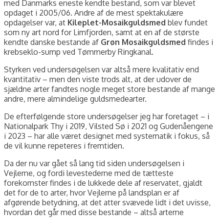
med Danmarks eneste kendte bestand, som var blevet
opdaget i 2005/06. Andre af de mest spektakulære
opdagelser var, at
Kileplet-Mosaikguldsmed
blev fundet
som ny art nord for Limfjorden, samt at en af de største
kendte danske bestande af
Grøn Mosaikguldsmed
findes i
krebseklo-sump ved Tømmerby Ringkanal.
Styrken ved undersøgelsen var altså mere kvalitativ end
kvantitativ – men den viste trods alt, at der udover de
sjældne arter fandtes nogle meget store bestande af mange
andre, mere almindelige guldsmedearter.
De efterfølgende store undersøgelser jeg har foretaget – i
Nationalpark Thy i 2019, Vilsted Sø i 2021 og Gudenåengene
i 2023 – har alle været designet med systematik i fokus, så
de vil kunne repeteres i fremtiden.
Da der nu var gået så lang tid siden undersøgelsen i
Vejlerne, og fordi levestederne med de tætteste
forekomster findes i de lukkede dele af reservatet, gjaldt
det for de to arter, hvor Vejlerne på landsplan er af
afgørende betydning, at det atter svævede lidt i det uvisse,
hvordan det går med disse bestande – altså arterne