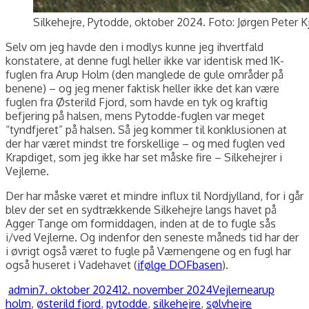
Silkehejre, Pytodde, oktober 2024. Foto: Jørgen Peter K
Selv om jeg havde den i modlys kunne jeg ihvertfald
konstatere, at denne fugl heller ikke var identisk med 1K-
fuglen fra Arup Holm (den manglede de gule områder på
benene) – og jeg mener faktisk heller ikke det kan være
fuglen fra Østerild Fjord, som havde en tyk og kraftig
befjering på halsen, mens Pytodde-fuglen var meget
“tyndfjeret” på halsen. Så jeg kommer til konklusionen at
der har været mindst tre forskellige – og med fuglen ved
Krapdiget, som jeg ikke har set måske fire – Silkehejrer i
Vejlerne.
Der har måske været et mindre influx til Nordjylland, for i går
blev der set en sydtrækkende Silkehejre langs havet på
Agger Tange om formiddagen, inden at de to fugle sås
i/ved Vejlerne. Og indenfor den seneste måneds tid har der
i øvrigt også været to fugle på Værnengene og en fugl har
også huseret i Vadehavet (
ifølge DOFbasen
).
Forfatter
Udgivet
Kategorier
Tags
admin
7. oktober 2024
12. november 2024
Vejlerne
arup
holm
,
østerild fjord
,
pytodde
,
silkehejre
,
sølvhejre