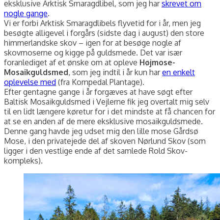
eksklusive Arktisk Smaragdlibel, som jeg har
skrevet om
nogle gange
.
Vi er forbi Arktisk Smaragdlibels flyvetid for i år, men jeg
besøgte alligevel i forgårs (sidste dag i august) den store
himmerlandske skov – igen for at besøge nogle af
skovmoserne og kigge på guldsmede. Det var især
foranlediget af et ønske om at opleve
Højmose-
Mosaikguldsmed
, som jeg indtil i år kun har
en enkelt
oplevelse med
(fra Kompedal Plantage).
Efter gentagne gange i år forgæves at have søgt efter
Baltisk Mosaikguldsmed i Vejlerne fik jeg overtalt mig selv
til en lidt længere køretur for i det mindste at få chancen for
at se en anden af de mere eksklusive mosaikguldsmede.
Denne gang havde jeg udset mig den lille mose Gårdsø
Mose, i den privatejede del af skoven Nørlund Skov (som
ligger i den vestlige ende af det samlede Rold Skov-
kompleks).