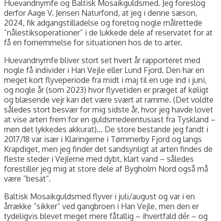
Huevandnymfe og Baltisk Mosaikguldsmed. Jeg foreslog
derfor Aage V. Jensen Naturfond, at jeg i denne sæson,
2024, fik adgangstilladelse og foretog nogle målrettede
”nålestiksoperationer” i de lukkede dele af reservatet for at
få en fornemmelse for situationen hos de to arter.
Huevandnymfe bliver stort set hvert år rapporteret med
nogle få individer i Han Vejle eller Lund Fjord. Den har en
meget kort flyveperiode fra midt i maj til en uge ind i juni,
og nogle år (som 2023) hvor flyvetiden er præget af køligt
og blæsende vejr kan det være svært at ramme. (Det voldte
således stort besvær for mig sidste år, hvor jeg havde lovet
at vise arten frem for en guldsmedeentusiast fra Tyskland –
men det lykkedes akkurat)… De store bestande jeg fandt i
2017/18 var især i Klaringerne i Tømmerby Fjord og langs
Krapdiget, men jeg finder det sandsynligt at arten findes de
fleste steder i Vejlerne med dybt, klart vand – således
forestiller jeg mig at store dele af Bygholm Nord også må
være ”besat”.
Baltisk Mosaikguldsmed flyver i juli/august og var i en
årrække ”sikker” ved gangbroen i Han Vejle, men den er
tydeligvis blevet meget mere fåtallig – ihvertfald dér – og