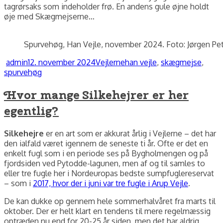
tagrørsaks som indeholder frø. En andens gule øjne holdt
øje med Skægmejserne…
Spurvehøg, Han Vejle, november 2024. Foto: Jørgen Pet
Forfatter
Udgivet
Kategorier
Tags
admin
12. november 2024
Vejlerne
han vejle
,
skægmejse
,
spurvehøg
Hvor mange Silkehejrer er her
egentlig?
Silkehejre
er en art som er akkurat årlig i Vejlerne – det har
den ialfald været igennem de seneste ti år. Ofte er det en
enkelt fugl som i en periode ses på Bygholmengen og på
fjordsiden ved Pytodde-lagunen, men af og til samles to
eller tre fugle her i Nordeuropas bedste sumpfuglereservat
– som i
2017, hvor der i juni var tre fugle i Arup Vejle
.
De kan dukke op gennem hele sommerhalvåret fra marts til
oktober. Der er helt klart en tendens til mere regelmæssig
optræden nu end for 20-25 år siden, men det har aldrig