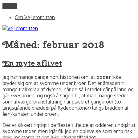
Videre
Menu
Vejlerornitten
fotos og skriblerier af Jørgen Peter Kjeldsen/ornit.dk
til
Om Vejlerornitten
indhold
Måned:
februar 2018
En myte aflivet
Jeg har mange gange hørt historien om, at
odder
ikke
bryder sig om at svømme under broer. Det er årsagen til
mange trafikdrab af dyrene, når de så i stedet går på land og
går
over
broen, og også årsagen til, at man mange steder
som afværgeforanstaltning har placeret gangbroer (to
langsgående brædder på flydepontoner) langs bredden af
åen/kanalen under broen.
Det er sikkert rigtigt i de fleste tilfælde at odderen undgår at
svømme under, men igår fik jeg en oplevelse som empirisk
dokumenterer, at det
ikke altid
er tilfældet…