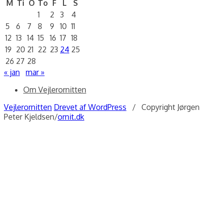
M
Ti
O
To
F
L
S
1
2
3
4
5
6
7
8
9
10
11
12
13
14
15
16
17
18
19
20
21
22
23
24
25
26
27
28
« jan
mar »
Om Vejlerornitten
Vejlerornitten
Drevet af WordPress
/ Copyright Jørgen
Peter Kjeldsen/
ornit.dk