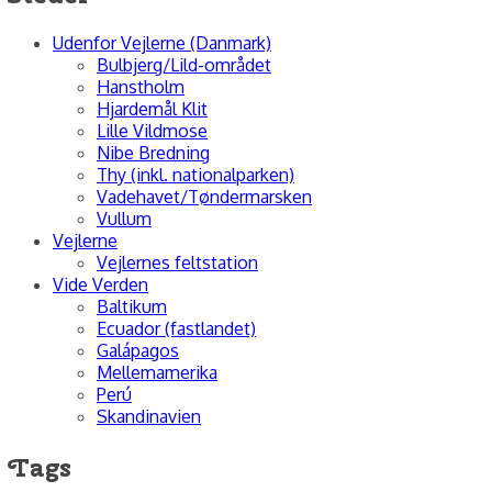
Udenfor Vejlerne (Danmark)
Bulbjerg/Lild-området
Hanstholm
Hjardemål Klit
Lille Vildmose
Nibe Bredning
Thy (inkl. nationalparken)
Vadehavet/Tøndermarsken
Vullum
Vejlerne
Vejlernes feltstation
Vide Verden
Baltikum
Ecuador (fastlandet)
Galápagos
Mellemamerika
Perú
Skandinavien
Tags