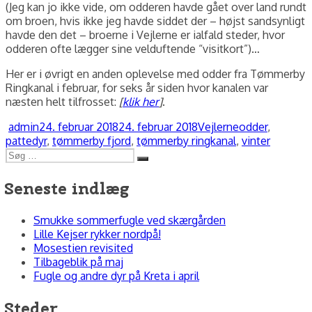
(Jeg kan jo ikke vide, om odderen havde gået over land rundt
om broen, hvis ikke jeg havde siddet der – højst sandsynligt
havde den det – broerne i Vejlerne er ialfald steder, hvor
odderen ofte lægger sine velduftende “visitkort”)…
Her er i øvrigt en anden oplevelse med odder fra Tømmerby
Ringkanal i februar, for seks år siden hvor kanalen var
næsten helt tilfrosset:
[
klik her
]
.
Forfatter
Udgivet
Kategorier
Tags
admin
24. februar 2018
24. februar 2018
Vejlerne
odder
,
pattedyr
,
tømmerby fjord
,
tømmerby ringkanal
,
vinter
Søg
Søg
efter:
Seneste indlæg
Smukke sommerfugle ved skærgården
Lille Kejser rykker nordpå!
Mosestien revisited
Tilbageblik på maj
Fugle og andre dyr på Kreta i april
Steder