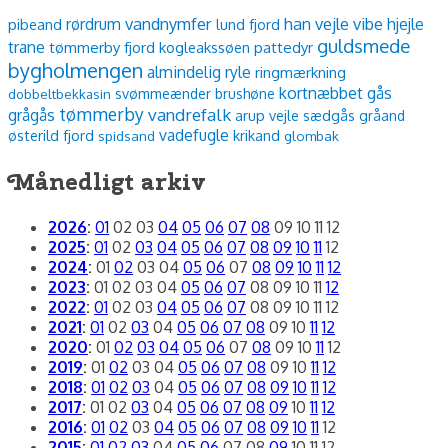
vandnymfer
han vejle
vibe
rørdrum
hjejle
pibeand
lund fjord
guldsmede
trane
tømmerby fjord
kogleakssøen
pattedyr
bygholmengen
almindelig ryle
ringmærkning
kortnæbbet gås
dobbeltbekkasin
svømmeænder
brushøne
tømmerby
vandrefalk
grågås
arup vejle
sædgås
gråand
vadefugle
østerild fjord
krikand
spidsand
glombak
Månedligt arkiv
2026
:
01
02
03
04
05
06
07
08
09
10
11
12
2025
:
01
02
03
04
05
06
07
08
09
10
11
12
2024
:
01
02
03
04
05
06
07
08
09
10
11
12
2023
:
01
02
03
04
05
06
07
08
09
10
11
12
2022
:
01
02
03
04
05
06
07
08
09
10
11
12
2021
:
01
02
03
04
05
06
07
08
09
10
11
12
2020
:
01
02
03
04
05
06
07
08
09
10
11
12
2019
:
01
02
03
04
05
06
07
08
09
10
11
12
2018
:
01
02
03
04
05
06
07
08
09
10
11
12
2017
:
01
02
03
04
05
06
07
08
09
10
11
12
2016
:
01
02
03
04
05
06
07
08
09
10
11
12
2015
:
01
02
03
04
05
06
07
08
09
10
11
12