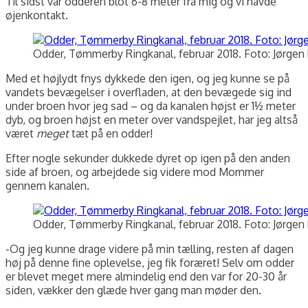
Til sidst var odderen blot 6-8 meter fra mig og vi havde
øjenkontakt.
Odder, Tømmerby Ringkanal, februar 2018. Foto: Jørgen 
Med et højlydt fnys dykkede den igen, og jeg kunne se på
vandets bevægelser i overfladen, at den bevægede sig ind
under broen hvor jeg sad – og da kanalen højst er 1½ meter
dyb, og broen højst en meter over vandspejlet, har jeg altså
været
meget
tæt på en odder!
Efter nogle sekunder dukkede dyret op igen på den anden
side af broen, og arbejdede sig videre mod Mommer
gennem kanalen.
Odder, Tømmerby Ringkanal, februar 2018. Foto: Jørgen 
-Og jeg kunne drage videre på min tælling, resten af dagen
høj på denne fine oplevelse, jeg fik foræret! Selv om odder
er blevet meget mere almindelig end den var for 20-30 år
siden, vækker den glæde hver gang man møder den.