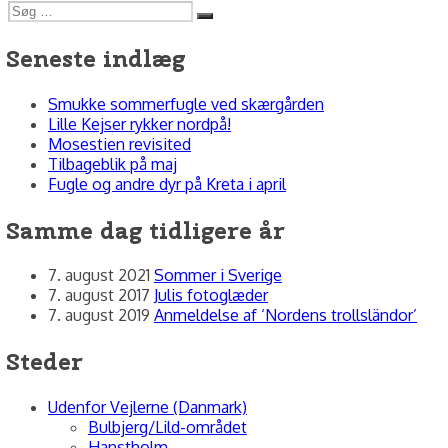
Søg
Søg
efter:
Seneste indlæg
Smukke sommerfugle ved skærgården
Lille Kejser rykker nordpå!
Mosestien revisited
Tilbageblik på maj
Fugle og andre dyr på Kreta i april
Samme dag tidligere år
7. august 2021
Sommer i Sverige
7. august 2017
Julis fotoglæder
7. august 2019
Anmeldelse af ‘Nordens trollsländor’
Steder
Udenfor Vejlerne (Danmark)
Bulbjerg/Lild-området
Hanstholm