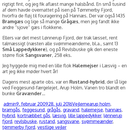
rigtigt fint, og jeg fik aflæst mange halsbånd. En små tusind
af dem havde overnattet på isen på Tømmerby Fjord,
hvorfra de fløj til fouragering på Hannæs. Der var også 1435
Bramgæs
og lige så mange
Grågæs
, men jeg fandt ikke
andre “sjove” gæs i flokkene.
Ellers var det mest Lønnerup Fjord, der trak læsset, rent
talmæssigt (næsten alle svømmeænderne, bl.a., samt 13
Små Lappedykkere
), og på Revlsbuske gik den eneste
større flok
Sangsvaner
, 258 eks.
Jeg hyggede mig med en lille flok
Halemejser
i Læsvig – en
art jeg ikke møder hvert år!
Dagens mest aparte obs. var en
Rustand-hybrid
, der lå lige
ved Feggesund-færgelejet, Arup Holm. Vanen tro blandt en
bunke
Gravænder
…
Forfatter
admin
Udgivet
9. februar 2009
28. juli 2016
Kategorier
Vejlerne
Tags
arup holm
,
bramgås
,
feggesund
,
grågås
,
gravand
,
halemejse
,
hannæs
,
hybrid
,
kortnæbbet gås
,
læsvig
,
lille lappedykker
,
lønnerup
fjord
,
revlsbuske
,
rustand
,
sangsvane
,
svømmeænder
,
tømmerby fjord
,
vestlige vejler