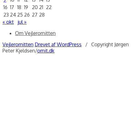
16
17
18
19
20
21
22
23
24
25
26
27
28
« okt
jul »
Om Vejlerornitten
Vejlerornitten
Drevet af WordPress
/ Copyright Jørgen
Peter Kjeldsen/
ornit.dk