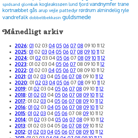
vandnymfer
trane
kogleakssøen
lund fjord
spidsand
glombak
kortnæbbet gås
rørdrum
almindelig ryle
arup vejle
pattedyr
guldsmede
vandrefalk
dobbeltbekkasin
Månedligt arkiv
2026
:
01
02
03
04
05
06
07
08
09
10
11
12
2025
:
01
02
03
04
05
06
07
08
09
10
11
12
2024
:
01
02
03
04
05
06
07
08
09
10
11
12
2023
:
01
02
03
04
05
06
07
08
09
10
11
12
2022
:
01
02
03
04
05
06
07
08
09
10
11
12
2021
:
01
02
03
04
05
06
07
08
09
10
11
12
2020
:
01
02
03
04
05
06
07
08
09
10
11
12
2019
:
01
02
03
04
05
06
07
08
09
10
11
12
2018
:
01
02
03
04
05
06
07
08
09
10
11
12
2017
:
01
02
03
04
05
06
07
08
09
10
11
12
2016
:
01
02
03
04
05
06
07
08
09
10
11
12
2015
:
01
02
03
04
05
06
07
08
09
10
11
12
2014
:
01
02
03
04
05
06
07
08
09
10
11
12
2013
:
01
02
03
04
05
06
07
08
09
10
11
12
2012
:
01
02
03
04
05
06
07
08
09
10
11
12
2011
:
01
02
03
04
05
06
07
08
09
10
11
12