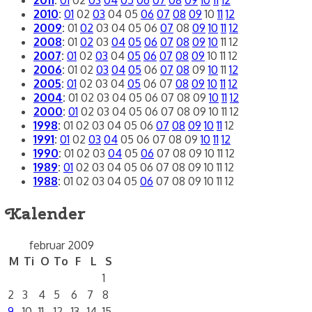
2010
:
01
02
03
04
05
06
07
08
09
10
11
12
2009
:
01
02
03
04
05
06
07
08
09
10
11
12
2008
:
01
02
03
04
05
06
07
08
09
10
11
12
2007
:
01
02
03
04
05
06
07
08
09
10
11
12
2006
:
01
02
03
04
05
06
07
08
09
10
11
12
2005
:
01
02
03
04
05
06
07
08
09
10
11
12
2004
:
01
02
03
04
05
06
07
08
09
10
11
12
2000
:
01
02
03
04
05
06
07
08
09
10
11
12
1998
:
01
02
03
04
05
06
07
08
09
10
11
12
1991
:
01
02
03
04
05
06
07
08
09
10
11
12
1990
:
01
02
03
04
05
06
07
08
09
10
11
12
1989
:
01
02
03
04
05
06
07
08
09
10
11
12
1988
:
01
02
03
04
05
06
07
08
09
10
11
12
Kalender
februar 2009
M
Ti
O
To
F
L
S
1
2
3
4
5
6
7
8
9
10
11
12
13
14
15