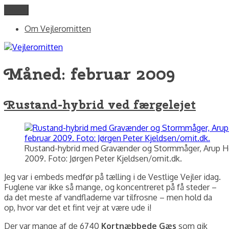
Videre
Menu
Vejlerornitten
fotos og skriblerier af Jørgen Peter Kjeldsen/ornit.dk
til
Om Vejlerornitten
indhold
Måned:
februar 2009
Rustand-hybrid ved færgelejet
Rustand-hybrid med Gravænder og Stormmåger, Arup Ho
2009. Foto: Jørgen Peter Kjeldsen/ornit.dk.
Jeg var i embeds medfør på tælling i de Vestlige Vejler idag.
Fuglene var ikke så mange, og koncentreret på få steder –
da det meste af vandfladerne var tilfrosne – men hold da
op, hvor var det et fint vejr at være ude i!
Der var mange af de 6740
Kortnæbbede Gæs
som gik