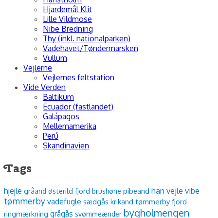
Hjardemål Klit
Lille Vildmose
Nibe Bredning
Thy (inkl. nationalparken)
Vadehavet/Tøndermarsken
Vullum
Vejlerne
Vejlernes feltstation
Vide Verden
Baltikum
Ecuador (fastlandet)
Galápagos
Mellemamerika
Perú
Skandinavien
Tags
han vejle
vibe
hjejle
østerild fjord
pibeand
gråand
brushøne
tømmerby
vadefugle
sædgås
krikand
tømmerby fjord
bygholmengen
grågås
ringmærkning
svømmeænder