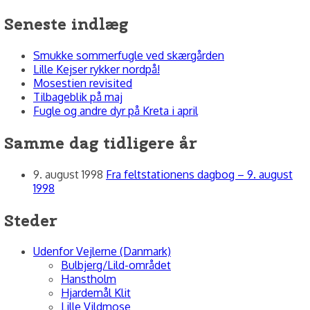
efter:
Seneste indlæg
Smukke sommerfugle ved skærgården
Lille Kejser rykker nordpå!
Mosestien revisited
Tilbageblik på maj
Fugle og andre dyr på Kreta i april
Samme dag tidligere år
9. august 1998
Fra feltstationens dagbog – 9. august
1998
Steder
Udenfor Vejlerne (Danmark)
Bulbjerg/Lild-området
Hanstholm
Hjardemål Klit
Lille Vildmose