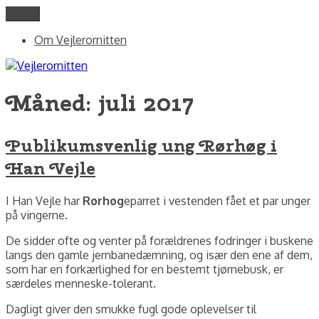
Videre
Menu
Vejlerornitten
fotos og skriblerier af Jørgen Peter Kjeldsen/ornit.dk
til
Om Vejlerornitten
indhold
Måned:
juli 2017
Publikumsvenlig ung Rørhøg i
Han Vejle
I Han Vejle har
Rørhøg
eparret i vestenden fået et par unger
på vingerne.
De sidder ofte og venter på forældrenes fodringer i buskene
langs den gamle jernbanedæmning, og især den ene af dem,
som har en forkærlighed for en bestemt tjørnebusk, er
særdeles menneske-tolerant.
Dagligt giver den smukke fugl gode oplevelser til