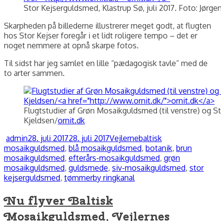
Stor Kejserguldsmed, Klastrup Sø, juli 2017. Foto: Jørge
Skarpheden på billederne illustrerer meget godt, at flugten
hos Stor Kejser foregår i et lidt roligere tempo – det er
noget nemmere at opnå skarpe fotos.
Til sidst har jeg samlet en lille “pædagogisk tavle” med de
to arter sammen.
Flugtstudier af Grøn Mosaikguldsmed (til venstre) og Sto
Kjeldsen/
ornit.dk
Forfatter
Udgivet
Kategorier
Tags
admin
28. juli 2017
28. juli 2017
Vejlerne
baltisk
mosaikguldsmed
,
blå mosaikguldsmed
,
botanik
,
brun
mosaikguldsmed
,
efterårs-mosaikguldsmed
,
grøn
mosaikguldsmed
,
guldsmede
,
siv-mosaikguldsmed
,
stor
kejserguldsmed
,
tømmerby ringkanal
Nu flyver Baltisk
Mosaikguldsmed, Vejlernes