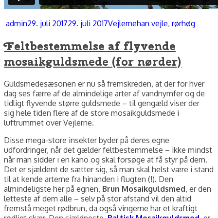
Forfatter
Udgivet
Kategorier
Tags
admin
29. juli 2017
29. juli 2017
Vejlerne
han vejle
,
rørhøg
Feltbestemmelse af flyvende
mosaikguldsmede (for nørder)
Guldsmedesæsonen er nu så fremskreden, at der for hver
dag ses færre af de almindelige arter af vandnymfer og de
tidligt flyvende større guldsmede – til gengæld viser der
sig hele tiden flere af de store mosaikguldsmede i
luftrummet over Vejlerne.
Disse mega-store insekter byder på deres egne
udfordringer, når det gælder feltbestemmelse – ikke mindst
når man sidder i en kano og skal forsøge at få styr på dem.
Det er sjældent de sætter sig, så man skal helst være i stand
til at kende arterne fra hinanden i flugten (!). Den
almindeligste her på egnen,
Brun Mosaikguldsmed
, er den
letteste af dem alle – selv på stor afstand vil den altid
fremstå meget rødbrun, da også vingerne har et kraftigt
rødligt skær. Den sjældneste,
Baltisk Mosaikguldsmed
, er