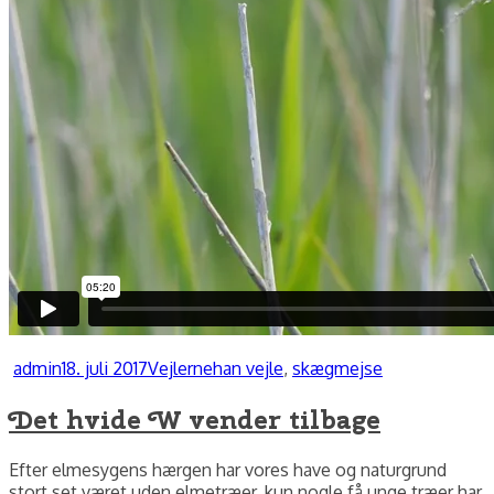
Forfatter
Udgivet
Kategorier
Tags
admin
18. juli 2017
Vejlerne
han vejle
,
skægmejse
Det hvide W vender tilbage
Efter elmesygens hærgen har vores have og naturgrund
stort set været uden elmetræer, kun nogle få unge træer har