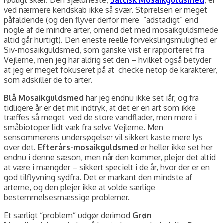
ved nærmere kendskab ikke så svær. Størrelsen er meget
påfaldende (og den flyver derfor mere “adstadigt” end
nogle af de mindre arter, omend det med mosaikguldsmede
altid går hurtigt). Den eneste reelle forvekslingsmulighed er
Siv-mosaikguldsmed, som ganske vist er rapporteret fra
Vejlerne, men jeg har aldrig set den – hvilket også betyder
at jeg er meget fokuseret på at checke netop de karakterer,
som adskiller de to arter.
Blå Mosaikguldsmed
har jeg endnu ikke set iår, og fra
tidligere år er det mit indtryk, at det er en art som ikke
træffes så meget ved de store vandflader, men mere i
småbiotoper lidt væk fra selve Vejlerne. Men
sensommerens undersøgelser vil sikkert kaste mere lys
over det.
Efterårs-mosaikguldsmed
er heller ikke set her
endnu i denne sæson, men når den kommer, plejer det altid
at være i mængder – sikkert specielt i de år, hvor der er en
god tilflyvning sydfra. Det er markant den mindste af
arterne, og den plejer ikke at volde særlige
bestemmelsesmæssige problemer.
Et særligt “problem” udgør derimod
Grøn