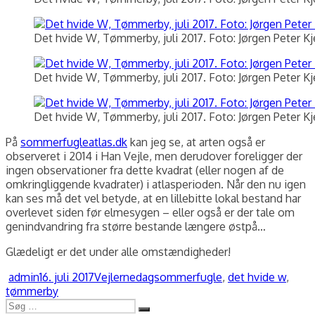
Det hvide W, Tømmerby, juli 2017. Foto: Jørgen Peter K
Det hvide W, Tømmerby, juli 2017. Foto: Jørgen Peter K
Det hvide W, Tømmerby, juli 2017. Foto: Jørgen Peter K
På
sommerfugleatlas.dk
kan jeg se, at arten også er
observeret i 2014 i Han Vejle, men derudover foreligger der
ingen observationer fra dette kvadrat (eller nogen af de
omkringliggende kvadrater) i atlasperioden. Når den nu igen
kan ses må det vel betyde, at en lillebitte lokal bestand har
overlevet siden før elmesygen – eller også er der tale om
genindvandring fra større bestande længere østpå…
Glædeligt er det under alle omstændigheder!
Forfatter
Udgivet
Kategorier
Tags
admin
16. juli 2017
Vejlerne
dagsommerfugle
,
det hvide w
,
tømmerby
Søg
Søg