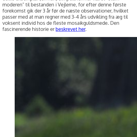
moderen” til bestanden i Vejlerne, for efter denne første
forekomst gik der 3 år før de næste observationer, hvilket
passer med at man regner med 3-4 års udvikling fra æg til
voksent individ hos de fleste mosaikguldsmede. Den
fascinerende historie er
beskrevet her
.