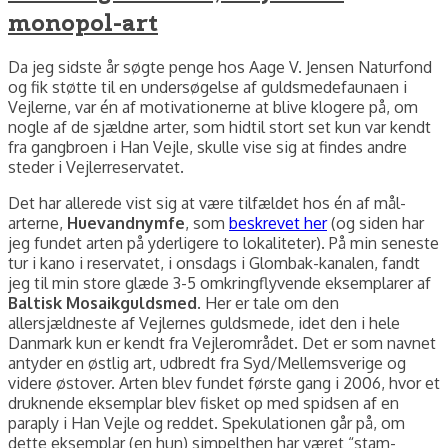
monopol-art
Da jeg sidste år søgte penge hos Aage V. Jensen Naturfond
og fik støtte til en undersøgelse af guldsmedefaunaen i
Vejlerne, var én af motivationerne at blive klogere på, om
nogle af de sjældne arter, som hidtil stort set kun var kendt
fra gangbroen i Han Vejle, skulle vise sig at findes andre
steder i Vejlerreservatet.
Det har allerede vist sig at være tilfældet hos én af mål-
arterne,
Huevandnymfe
, som
beskrevet her
(og siden har
jeg fundet arten på yderligere to lokaliteter). På min seneste
tur i kano i reservatet, i onsdags i Glombak-kanalen, fandt
jeg til min store glæde 3-5 omkringflyvende eksemplarer af
Baltisk Mosaikguldsmed
. Her er tale om den
allersjældneste af Vejlernes guldsmede, idet den i hele
Danmark kun er kendt fra Vejlerområdet. Det er som navnet
antyder en østlig art, udbredt fra Syd/Mellemsverige og
videre østover. Arten blev fundet første gang i 2006, hvor et
druknende eksemplar blev fisket op med spidsen af en
paraply i Han Vejle og reddet. Spekulationen går på, om
dette eksemplar (en hun) simpelthen har været “stam-