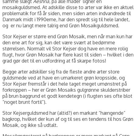
samme slægt
Aeshna
, på alle måder ligner en
mosaikguldsmed. At adskille disse to arter var ikke en aktuel
problematik for få år siden, men siden arten indvandrede til
Danmark midt i 1990erne, har den spredt sig til hele landet,
og er nu langt mere talrig end Grøn Mosaikguldsmed.
Stor Kejser er større end Grøn Mosaik, men når man kun har
den ene art for sig, kan det være svært at bedømme
størrelsen. Normalt vil Stor Kejser dog have en mere rolig
flugt, hvor Grøn Mosaik har flere kast til siden – hvilket i den
grad gør det til en udfordring at få skarpe fotos!
Begge arter adskiller sig fra de fleste andre arter store
guldsmede ved at have en umarkeret grøn kropsside, og
Stor Kejser fremstår i det hele taget meget umønstret på
forkroppen – her er Grøn Mosaiks gulgrønne skulderstriber
på brun baggrund et godt kendetegn (i flugten ses ofte blot
“noget brunt fortil”).
Stor Kejserguldsmed har (altid?) en markant “hængende”
bagkrop, hvilket der kun af og til ses en tendens til hos Grøn
Mosaik, og ikke så udtalt.
Mosaikmønsteret på bagkroppen er mere markant på Grøn