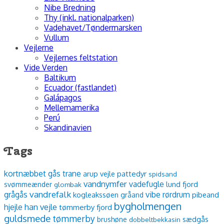
Nibe Bredning
Thy (inkl. nationalparken)
Vadehavet/Tøndermarsken
Vullum
Vejlerne
Vejlernes feltstation
Vide Verden
Baltikum
Ecuador (fastlandet)
Galápagos
Mellemamerika
Perú
Skandinavien
Tags
kortnæbbet gås
trane
arup vejle
pattedyr
spidsand
vandnymfer
vadefugle
lund fjord
svømmeænder
glombak
vandrefalk
vibe
grågås
rørdrum
kogleakssøen
pibeand
gråand
bygholmengen
han vejle
hjejle
tømmerby fjord
guldsmede
tømmerby
sædgås
brushøne
dobbeltbekkasin