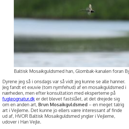
Baltisk Mosaikguldsmed han, Glombak-kanalen foran Byg
Dyrene jeg så i onsdags var så vidt jeg kunne se alle hanner.
Jeg fandt et exuvie (tom nymfehud) af en mosaikguldsmed i
nærheden, men efter konsultation med eksperterne på
fugleognatur.dk
er det blevet fastslået, at det drejede sig
om en anden art,
Brun Mosaikguldsmed
– en meget talrig
art i Vejlerne. Det kunne jo ellers være interessant af finde
ud af, HVOR Baltisk Mosaikguldsmed yngler i Vejlerne,
udover i Han Vejle.