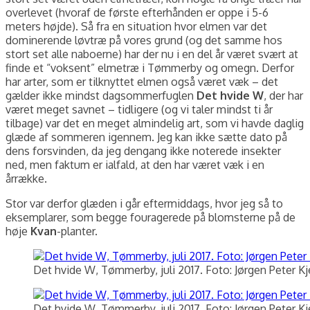
overlevet (hvoraf de første efterhånden er oppe i 5-6
meters højde). Så fra en situation hvor elmen var det
dominerende løvtræ på vores grund (og det samme hos
stort set alle naboerne) har der nu i en del år været svært at
finde et “voksent” elmetræ i Tømmerby og omegn. Derfor
har arter, som er tilknyttet elmen også været væk – det
gælder ikke mindst dagsommerfuglen
Det hvide W
, der har
været meget savnet – tidligere (og vi taler mindst ti år
tilbage) var det en meget almindelig art, som vi havde daglig
glæde af sommeren igennem. Jeg kan ikke sætte dato på
dens forsvinden, da jeg dengang ikke noterede insekter
ned, men faktum er ialfald, at den har været væk i en
årrække.
Stor var derfor glæden i går eftermiddags, hvor jeg så to
eksemplarer, som begge fouragerede på blomsterne på de
høje
Kvan
-planter.
Det hvide W, Tømmerby, juli 2017. Foto: Jørgen Peter K
Det hvide W, Tømmerby, juli 2017. Foto: Jørgen Peter K