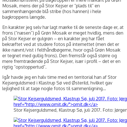
Mosaik, mens der på Stor Kejser er “plads til” en
sammenhængende blå stribe (hos hannen) i hele
bagkroppens længde.
En karakter jeg selv har lagt mærke til de seneste dage er, at
frons (“næsen”) på Grøn Mosaik er meget hvidlig, mens den
på Stor Kejser er gulgrøn – en karakter jeg har fået
bekræftet ved at studere fotos på internettet (men det er
ikke nævnt/vist i felthåndbøgerne, hvor også Grøn Mosaik
er tegnet med gullig frons). Den fremstår også større og
mere fremtrædende på Stor Kejser, især i profil – det er en
rigtig “opstoppertud”.
Igår havde jeg en halv time med en territorial han af Stor
Kejserguldsmed i Klastrup Sø ved Østerild, hvilket gav
lejlighed til at tage nogle fotos til sammenligning…
Stor Kejserguldsmed, Klastrup Sø, juli 2017. Foto: Jørge