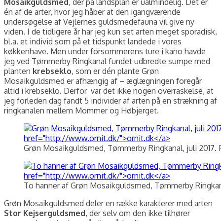
Mosaikguldsmed
, der på landsplan er ualmindelig. Det er
én af de arter, hvor jeg håber at den igangværende
undersøgelse af Vejlernes guldsmedefauna vil give ny
viden. I de tidligere år har jeg kun set arten meget sporadisk,
bl.a. et individ som på et tidspunkt landede i vores
køkkenhave. Men under forsommerens ture i kano havde
jeg ved Tømmerby Ringkanal fundet udbredte sumpe med
planten
krebseklo
, som er dén plante Grøn
Mosaikguldsmed er afhængig af – æglægningen foregår
altid i krebseklo. Derfor var det ikke nogen overraskelse, at
jeg forleden dag fandt 5 individer af arten på en strækning af
ringkanalen mellem Mommer og Høbjerget.
Grøn Mosaikguldsmed, Tømmerby Ringkanal, juli 2017. F
To hanner af Grøn Mosaikguldsmed, Tømmerby Ringkanal,
Grøn Mosaikguldsmed deler en række karakterer med arten
Stor Kejserguldsmed
, der selv om den ikke tilhører