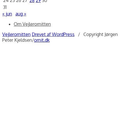
24
25
26
27
28
29
30
31
« jun
aug »
Om Vejlerornitten
Vejlerornitten
Drevet af WordPress
/ Copyright Jørgen
Peter Kjeldsen/
ornit.dk