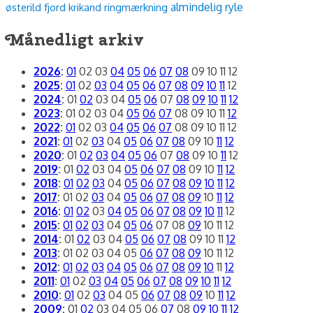
almindelig ryle
østerild fjord
krikand
ringmærkning
Månedligt arkiv
2026
:
01
02
03
04
05
06
07
08
09
10
11
12
2025
:
01
02
03
04
05
06
07
08
09
10
11
12
2024
:
01
02
03
04
05
06
07
08
09
10
11
12
2023
:
01
02
03
04
05
06
07
08
09
10
11
12
2022
:
01
02
03
04
05
06
07
08
09
10
11
12
2021
:
01
02
03
04
05
06
07
08
09
10
11
12
2020
:
01
02
03
04
05
06
07
08
09
10
11
12
2019
:
01
02
03
04
05
06
07
08
09
10
11
12
2018
:
01
02
03
04
05
06
07
08
09
10
11
12
2017
:
01
02
03
04
05
06
07
08
09
10
11
12
2016
:
01
02
03
04
05
06
07
08
09
10
11
12
2015
:
01
02
03
04
05
06
07
08
09
10
11
12
2014
:
01
02
03
04
05
06
07
08
09
10
11
12
2013
:
01
02
03
04
05
06
07
08
09
10
11
12
2012
:
01
02
03
04
05
06
07
08
09
10
11
12
2011
:
01
02
03
04
05
06
07
08
09
10
11
12
2010
:
01
02
03
04
05
06
07
08
09
10
11
12
2009
:
01
02
03
04
05
06
07
08
09
10
11
12