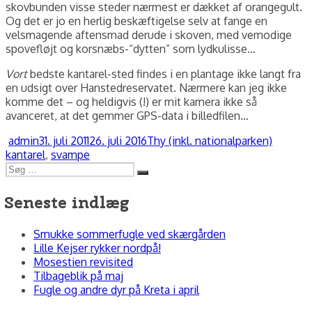
skovbunden visse steder nærmest er dækket af orangegult.
Og det er jo en herlig beskæftigelse selv at fange en
velsmagende aftensmad derude i skoven, med vemodige
spovefløjt og korsnæbs-“dytten” som lydkulisse…
Vort
bedste kantarel-sted findes i en plantage ikke langt fra
en udsigt over Hanstedreservatet. Nærmere kan jeg ikke
komme det – og heldigvis (!) er mit kamera ikke så
avanceret, at det gemmer GPS-data i billedfilen…
Forfatter
Udgivet
Kategorier
Tags
admin
31. juli 2011
26. juli 2016
Thy (inkl. nationalparken)
kantarel
,
svampe
Søg
Søg
efter:
Seneste indlæg
Smukke sommerfugle ved skærgården
Lille Kejser rykker nordpå!
Mosestien revisited
Tilbageblik på maj
Fugle og andre dyr på Kreta i april