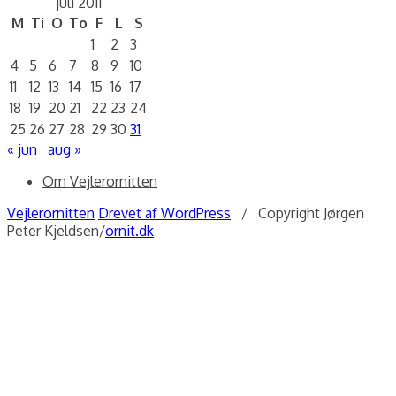
juli 2011
M
Ti
O
To
F
L
S
1
2
3
4
5
6
7
8
9
10
11
12
13
14
15
16
17
18
19
20
21
22
23
24
25
26
27
28
29
30
31
« jun
aug »
Om Vejlerornitten
Vejlerornitten
Drevet af WordPress
/ Copyright Jørgen
Peter Kjeldsen/
ornit.dk