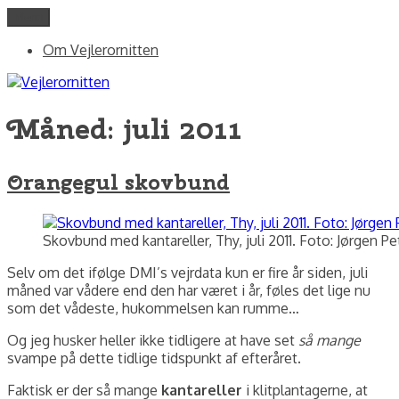
Videre
Menu
Vejlerornitten
fotos og skriblerier af Jørgen Peter Kjeldsen/ornit.dk
til
Om Vejlerornitten
indhold
Måned:
juli 2011
Orangegul skovbund
Skovbund med kantareller, Thy, juli 2011. Foto: Jørgen Pe
Selv om det ifølge DMI’s vejrdata kun er fire år siden, juli
måned var vådere end den har været i år, føles det lige nu
som det vådeste, hukommelsen kan rumme…
Og jeg husker heller ikke tidligere at have set
så mange
svampe på dette tidlige tidspunkt af efteråret.
Faktisk er der så mange
kantareller
i klitplantagerne, at