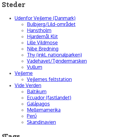
Steder
Udenfor Vejlerne (Danmark)
Bulbjerg/Lild-området
Hanstholm
Hjardemål Klit
Lille Vildmose
Nibe Bredning
Thy (inkl. nationalparken)
Vadehavet/Tøndermarsken
Vullum
Vejlerne
Vejlernes feltstation
Vide Verden
Baltikum
Ecuador (fastlandet)
Galápagos
Mellemamerika
Perú
Skandinavien
Tags