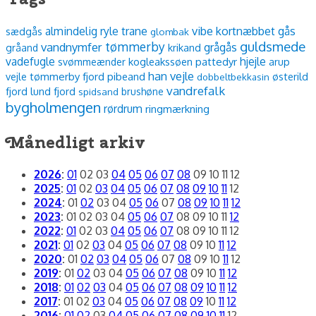
vibe
almindelig ryle
trane
kortnæbbet gås
sædgås
glombak
guldsmede
tømmerby
vandnymfer
grågås
krikand
gråand
vadefugle
hjejle
kogleakssøen
pattedyr
arup
svømmeænder
han vejle
vejle
tømmerby fjord
pibeand
østerild
dobbeltbekkasin
vandrefalk
fjord
lund fjord
spidsand
brushøne
bygholmengen
rørdrum
ringmærkning
Månedligt arkiv
2026
:
01
02
03
04
05
06
07
08
09
10
11
12
2025
:
01
02
03
04
05
06
07
08
09
10
11
12
2024
:
01
02
03
04
05
06
07
08
09
10
11
12
2023
:
01
02
03
04
05
06
07
08
09
10
11
12
2022
:
01
02
03
04
05
06
07
08
09
10
11
12
2021
:
01
02
03
04
05
06
07
08
09
10
11
12
2020
:
01
02
03
04
05
06
07
08
09
10
11
12
2019
:
01
02
03
04
05
06
07
08
09
10
11
12
2018
:
01
02
03
04
05
06
07
08
09
10
11
12
2017
:
01
02
03
04
05
06
07
08
09
10
11
12
2016
:
01
02
03
04
05
06
07
08
09
10
11
12