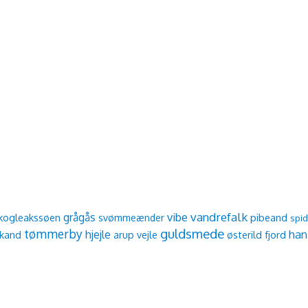
vibe
vandrefalk
grågås
kogleakssøen
pibeand
svømmeænder
spi
guldsmede
tømmerby
han
hjejle
ikand
arup vejle
østerild fjord