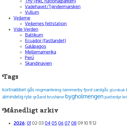
Thy (inkl. nationalparken)
Vadehavet/Tøndermarsken
Vullum
Vejlerne
Vejlernes feltstation
Vide Verden
Baltikum
Ecuador (fastlandet)
Galápagos
Mellemamerika
Perú
Skandinavien
Tags
kortnæbbet gås
ringmærkning
tømmerby fjord
sædgås
glombak
bygholmengen
almindelig ryle
pattedyr
kr
gråand
brushøne
Månedligt arkiv
2026
:
01
02
03
04
05
06
07
08
09
10
11
12