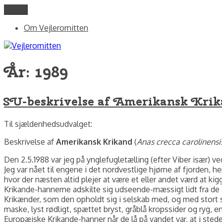
Videre
Menu
Vejlerornitten
fotos og skriblerier af Jørgen Peter Kjeldsen/ornit.dk
til
Om Vejlerornitten
indhold
År:
1989
SU-beskrivelse af Amerikansk Kri
Til sjældenhedsudvalget:
Beskrivelse af
Amerikansk Krikand
(
Anas crecca carolinensi
Den 2.5.1988 var jeg på ynglefugletælling (efter Viber især) ve
Jeg var nået til engene i det nordvestlige hjørne af fjorden, h
hvor der næsten altid plejer at være et eller andet værd at ki
Krikande-hannerne adskilte sig udseende-mæssigt lidt fra d
Krikænder, som den opholdt sig i selskab med, og med stort 
maske, lyst rødligt, spættet bryst, gråblå kropssider og ryg,
Europæiske Krikande-hanner når de lå på vandet var, at i sted