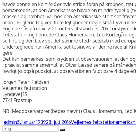
havde denne en kort
lodret
hvid stribe foran på kroppen, tæt 
bemærkedes, at den Amerikanske havde en mindre tydelig (ty
masken og næbbet, var hos den Amerikanske stort set fravære
andre. Fuglene tog ved flere lejligheder nogle små flyverun
Fuglene sås på max. 200 meters afstand i et 20x-forstørrende K
Feltstation, og hentede Claus Hornemann, Leo Kortegård og La
se fint, og den blev set det samme sted i selskab med europæi
Undertegnede har i Amerika set tusindvis af denne race af Krik
gøre.
Det kan bemærkes, som krydderi til observationen, at den øged
i præcist samme smørhul, at Olvar Læssø senere på måneden
Iøvrigt jo også pudsigt, at observationen faldt bare 4 dage 
Jørgen Peter Kjeldsen
Vejlernes feltstation
Lyngevej 15
7741 Frøstrup
NB! Medobservatører (bedes nævnt) Claus Hornemann, Leo Kor
Forfatter
Udgivet
Kategorier
Tags
admin
5. januar 1989
28. juli 2016
Vejlernes feltstation
amerikan
Søg
Søg
efter: