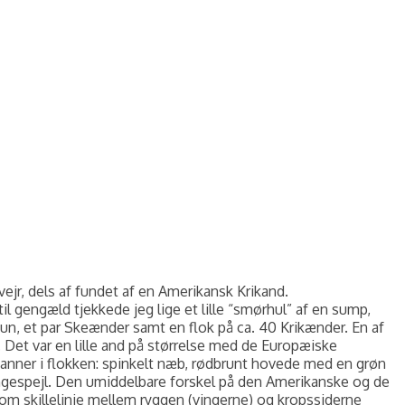
vejr, dels af fundet af en Amerikansk Krikand.
til gengæld tjekkede jeg lige et lille “smørhul” af en sump,
 hun, et par Skeænder samt en flok på ca. 40 Krikænder. En af
. Det var en lille and på størrelse med de Europæiske
anner i flokken: spinkelt næb, rødbrunt hovede med en grøn
 vingespejl. Den umiddelbare forskel på den Amerikanske og de
som skillelinie mellem ryggen (vingerne) og kropssiderne