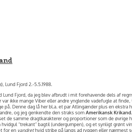
kand
s
), Lund Fjord 2.-5.5.1988.
d Lund Fjord, da jeg blev afbrudt i mit forehavende dels af regn
er var ikke mange Viber eller andre ynglende vadefugle at finde, 
gge på. Denne dag lå her bl.a. et par Atlingænder plus en ekstra
e andre, og jeg genkendte den straks som
Amerikansk Krikand
set de samme dragtkarakterer og proportioner som de øvrige h
 en hvidgul “trekant” bagtil (undergumpen), og et synligt grønt
et for en
vandret
hvid stribe på langs ad ryggen eller nærmest 