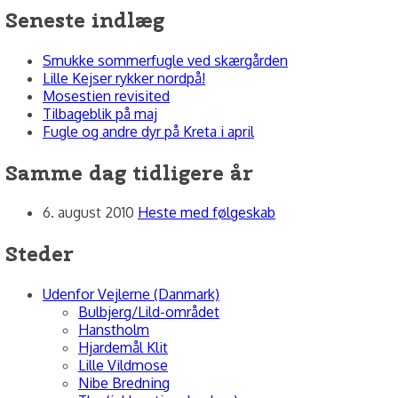
Seneste indlæg
Smukke sommerfugle ved skærgården
Lille Kejser rykker nordpå!
Mosestien revisited
Tilbageblik på maj
Fugle og andre dyr på Kreta i april
Samme dag tidligere år
6. august 2010
Heste med følgeskab
Steder
Udenfor Vejlerne (Danmark)
Bulbjerg/Lild-området
Hanstholm
Hjardemål Klit
Lille Vildmose
Nibe Bredning