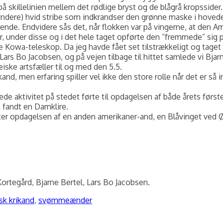
på skillelinien mellem det rødlige bryst og de blågrå kropsside
ndere) hvid stribe som indkrandser den grønne maske i hovede
nde. Endvidere sås det, når flokken var på vingerne, at den A
der, under disse og i det hele taget opførte den “fremmede” s
owa-teleskop. Da jeg havde fået set tilstrækkeligt og taget not
rs Bo Jacobsen, og på vejen tilbage til hittet samlede vi Bjar
ske artsfæller til og med den 5.5.
and, men erfaring spiller vel ikke den store rolle når det er s
e aktivitet på stedet førte til opdagelsen af både årets første
 fandt en Damklire.
efter opdagelsen af en anden amerikaner-and, en Blåvinget ved 
tegård, Bjarne Bertel, Lars Bo Jacobsen.
sk krikand
,
svømmeænder