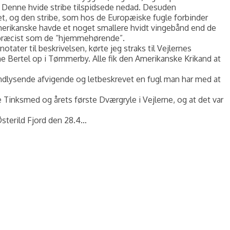
r. Denne hvide stribe tilspidsede nedad. Desuden
t, og den stribe, som hos de Europæiske fugle forbinder
merikanske havde et noget smallere hvidt vingebånd end de
ig præcist som de “hjemmehørende”.
ater til beskrivelsen, kørte jeg straks til Vejlernes
ne Bertel op i Tømmerby. Alle fik den Amerikanske Krikand at
å indlysende afvigende og letbeskrevet en fugl man har med at
 Tinksmed og årets første Dværgryle i Vejlerne, og at det var
Østerild Fjord den 28.4…