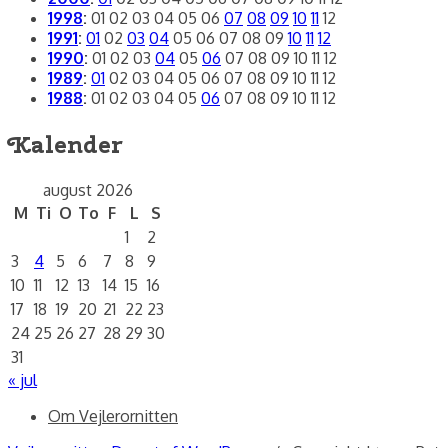
1998
:
01
02
03
04
05
06
07
08
09
10
11
12
1991
:
01
02
03
04
05
06
07
08
09
10
11
12
1990
:
01
02
03
04
05
06
07
08
09
10
11
12
1989
:
01
02
03
04
05
06
07
08
09
10
11
12
1988
:
01
02
03
04
05
06
07
08
09
10
11
12
Kalender
august 2026
M
Ti
O
To
F
L
S
1
2
3
4
5
6
7
8
9
10
11
12
13
14
15
16
17
18
19
20
21
22
23
24
25
26
27
28
29
30
31
« jul
Om Vejlerornitten