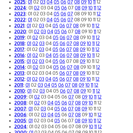
2025
:
01
02
03
04
05
06
07
08
09
10
11
12
2024
:
01
02
03
04
05
06
07
08
09
10
11
12
2023
:
01
02
03
04
05
06
07
08
09
10
11
12
2022
:
01
02
03
04
05
06
07
08
09
10
11
12
2021
:
01
02
03
04
05
06
07
08
09
10
11
12
2020
:
01
02
03
04
05
06
07
08
09
10
11
12
2019
:
01
02
03
04
05
06
07
08
09
10
11
12
2018
:
01
02
03
04
05
06
07
08
09
10
11
12
2017
:
01
02
03
04
05
06
07
08
09
10
11
12
2016
:
01
02
03
04
05
06
07
08
09
10
11
12
2015
:
01
02
03
04
05
06
07
08
09
10
11
12
2014
:
01
02
03
04
05
06
07
08
09
10
11
12
2013
:
01
02
03
04
05
06
07
08
09
10
11
12
2012
:
01
02
03
04
05
06
07
08
09
10
11
12
2011
:
01
02
03
04
05
06
07
08
09
10
11
12
2010
:
01
02
03
04
05
06
07
08
09
10
11
12
2009
:
01
02
03
04
05
06
07
08
09
10
11
12
2008
:
01
02
03
04
05
06
07
08
09
10
11
12
2007
:
01
02
03
04
05
06
07
08
09
10
11
12
2006
:
01
02
03
04
05
06
07
08
09
10
11
12
2005
:
01
02
03
04
05
06
07
08
09
10
11
12
2004
:
01
02
03
04
05
06
07
08
09
10
11
12
2000
:
01
02
03
04
05
06
07
08
09
10
11
12