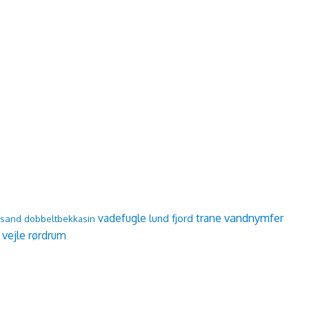
vandnymfer
vadefugle
trane
lund fjord
dsand
dobbeltbekkasin
 vejle
rørdrum