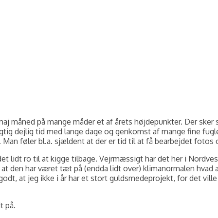
r maj måned på mange måder et af årets højdepunkter. Der sker s
rigtig dejlig tid med lange dage og genkomst af mange fine fugl
n føler bl.a. sjældent at der er tid til at få bearbejdet fotos 
 lidt ro til at kigge tilbage. Vejrmæssigt har det her i Nordv
t den har været tæt på (endda lidt over) klimanormalen hvad 
odt, at jeg ikke i år har et stort guldsmedeprojekt, for det vil
t på.