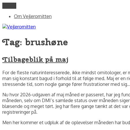
Videre
Menu
Vejlerornitten
fotos og skriblerier af Jørgen Peter Kjeldsen/ornit.dk
til
Om Vejlerornitten
indhold
Tag:
brushøne
Tilbageblik på maj
For de fleste naturinteresserede, ikke mindst ornitologer, e
man sig konstant bagud i forhold til at følge med. Maj er en 
stressende tid, som nogle gange fører frustrationer med sig… Ma
Nu hvor 2026-udgaven af maj måned er passeret, har jeg fundet
måneden, selv om DMI’s samlede status over måneden siger a
blæsende og meget tørt. Jeg har flere gange tænkt at det var g
registreringer på.
Men her kommer et udpluk af de oplevelser måneden har bud