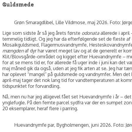
Guldsmede
Grøn Smaragdlibel, Lille Vildmose, maj 2026. Foto: Jørg
Lige som sidste år så jeg årets første
odonata
allerede i apri
temmelig tidligt. Og jeg har da efterfølgende set de fleste af
Mosaikguldsmed, Flagermusvandnymfe, Hesteskovandnymfe, Sp
mængden
af dyr har været meget lav og at de generelt er kom
Klit/Blovsgårde-området og kigget efter Huevandnymfe – men 
for at se mens tid er, for allerede få uger inde i juni kan det
maj måned gik da også, uden at jeg fik arten at se. Jeg har tæ
har oplevet “mangel” på guldsmede og vandnymfer. Men det ka
april-maj tager det nok lang tid for vandtemperaturen at k
tidspunktet for forvandling.
Nå, men nu har jeg alligevel fået set Huevandnymfe i år – det
ynglefugle. På den femte parcel sydfra var der en sumpet zone
20 eksemplarer, heraf flere i parring.
Huevandnymfe par, Bygholmengen, juni 2026. Foto: Jør