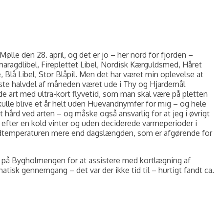
le den 28. april, og det er jo – her nord for fjorden –
Smaragdlibel, Fireplettet Libel, Nordisk Kærguldsmed, Håret
Libel, Stor Blåpil. Men det har været min oplevelse at
idste halvdel af måneden været ude i Thy og Hjardemål
 art med ultra-kort flyvetid, som man skal være på pletten
5 skulle blive et år helt uden Huevandnymfer for mig – og hele
 hård ved arten – og måske også ansvarlig for at jeg i øvrigt
efter en kold vinter og uden deciderede varmeperioder i
vandtemperaturen mere end dagslængden, som er afgørende for
var på Bygholmengen for at assistere med kortlægning af
tisk gennemgang – det var der ikke tid til – hurtigt fandt ca.