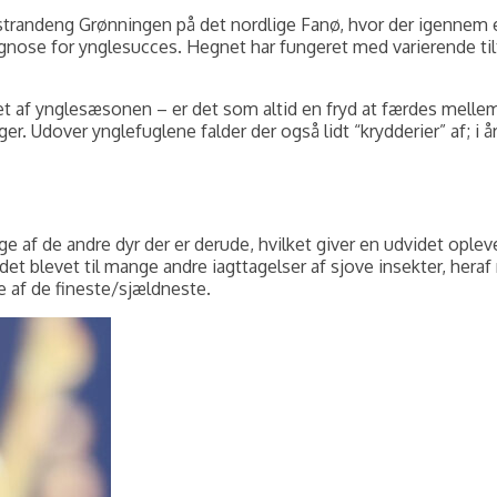
 strandeng Grønningen på det nordlige Fanø, hvor der igennem
nose for ynglesucces. Hegnet har fungeret med varierende tiltr
 af ynglesæsonen – er det som altid en fryd at færdes mellem 
unger. Udover ynglefuglene falder der også lidt “krydderier” af;
e af de andre dyr der er derude, hvilket giver en udvidet opleve
t blevet til mange andre iagttagelser af sjove insekter, heraf no
e af de fineste/sjældneste.