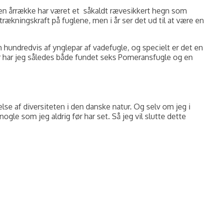
 en årrække har været et såkaldt rævesikkert hegn som
ækningskraft på fuglene, men i år ser det ud til at være en
hundredvis af ynglepar af vadefugle, og specielt er det en
 i år har jeg således både fundet seks Pomeransfugle og en
lse af diversiteten i den danske natur. Og selv om jeg i
gle som jeg aldrig før har set. Så jeg vil slutte dette