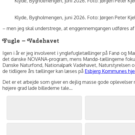
Klyde, Bygholmengen, juni 2026. Foto: Jørgen Peter Kje
Klyde, Bygholmengen, juni 2026. Foto: Jørgen Peter Kje
– men jeg skal understrege, at enggennemgangen udføres af er
Fugle – Vadehavet
Igen i år er jeg involveret i ynglefugletællinger på Fanø og
det danske NOVANA-program, mens Mandø-tællingerne fokuser
Danske Naturfond, Nationalpark Vadehavet, Naturstyrelsen og
de tidligere års tællinger kan læses på
Esbjerg Kommunes hj
Det er et arbejde som giver en dejlig masse gode oplevelser me
højere grad lade billederne tale…
Stor Præstekrave, Grønningen, Fanø, maj 2026. Foto: Jørgen Peter Kjeldsen/