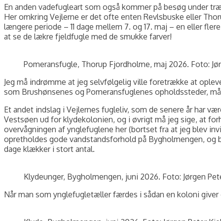
En anden vadefugleart som også kommer på besøg under trækket
Her omkring Vejlerne er det ofte enten Revlsbuske eller Thorup
længere periode – 11 dage mellem 7. og 17. maj – en eller flere
at se de lækre fjeldfugle med de smukke farver!
Pomeransfugle, Thorup Fjordholme, maj 2026. Foto: Jør
Jeg må indrømme at jeg selvfølgelig ville foretrække at ople
som Brushønsenes og Pomeransfuglenes opholdssteder, må det
Et andet indslag i Vejlernes fugleliv, som de senere år har væ
Vestsøen ud for klydekolonien, og i øvrigt må jeg sige, at f
overvågningen af ynglefuglene her (bortset fra at jeg blev invit
opretholdes gode vandstandsforhold på Bygholmengen, og bl.a
dage klækker i stort antal.
Klydeunger, Bygholmengen, juni 2026. Foto: Jørgen Pet
Når man som ynglefugletæller færdes i sådan en koloni giver