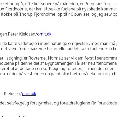
 nordpå, ofte lidt senere på måneden, er Pomeransfugl – en art
 Fjordholme, der kan tiltrække fuglene på nyspirede kornmarker.
 flokke på Thorup Fjordholme, op til 40 blev set, og jeg selv opl
gen Peter Kjeldsen/
ornit.dk
.
ve de kære vadefugle i mere naturlige omgivelser, men man må j
 være fordi markerne har et eller andet, som fuglene kan lid
ret i stigning, er Rovterne. Normalt ser vi dem først i sensomme
orholdene på denne del af Bygholmengen i år ser helt fænomenal
eret til at deltage i en kortlægning forleden) – men det er en fo
. er der på vestengen en pænt stor hættemågekoloni og altså r
er Kjeldsen/
ornit.dk
.
 det selvfølgelig forstyrrelse, og forældrefuglene får “brækk