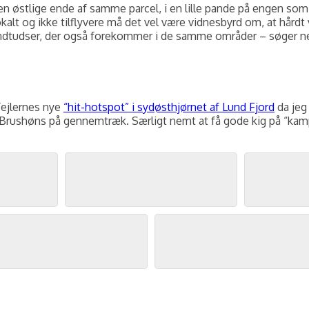
en østlige ende af samme parcel, i en lille pande på engen som 
lt og ikke tilflyvere må det vel være vidnesbyrd om, at hårdt 
dtudser, der også forekommer i de samme områder – søger ne
Vejlernes nye
“hit-hotspot” i sydøsthjørnet af Lund Fjord
da jeg
f Brushøns på gennemtræk. Særligt nemt at få gode kig på “kam
Brushøne og Lille Regnspove, Revlsbuske, maj 2026. Foto: Jørgen Peter Kjeldsen/
ornit.dk
.
Brushøne og Lille Regnspove, Revlsbuske, maj 2026. Foto: Jørgen Peter Kjeldsen/
Brushøns, Revlsbuske, maj 2026. Foto: Jørgen Peter Kjeldsen/
ornit.dk
.
Brushøns, Revlsb