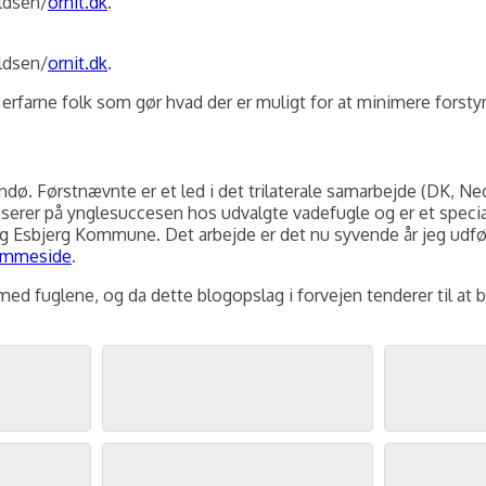
ldsen/
ornit.dk
.
ldsen/
ornit.dk
.
farne folk som gør hvad der er muligt for at minimere forstyr
 Mandø. Førstnævnte er et led i det trilaterale samarbejde (DK
er på ynglesuccesen hos udvalgte vadefugle og er et special
 Esbjerg Kommune. Det arbejde er det nu syvende år jeg udfør
emmeside
.
d fuglene, og da dette blogopslag i forvejen tenderer til at bli
Krumnæbbet Ryle og Stor Præstekrave, Grønningen, Fanø, maj 2026. Foto: Jørgen Peter Kjeldsen/
ornit.dk
.
Havterne, Grønningen, Fanø, maj 2026. Foto: Jørgen Peter Kjeldsen/