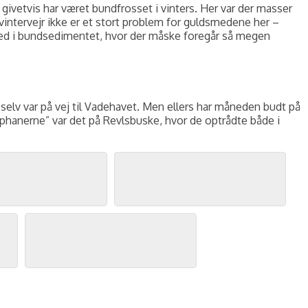
givetvis har været bundfrosset i vinters. Her var der masser
vintervejr ikke er et stort problem for guldsmedene her –
d i bundsedimentet, hvor der måske foregår så megen
 selv var på vej til Vadehavet. Men ellers har måneden budt på
phanerne” var det på Revlsbuske, hvor de optrådte både i
ornit.dk
.
Brushøns, Revlsbuske, maj 2026. Foto: Jørgen Peter Kjeldsen/
ornit.dk
.
Brushøns og Hjejler, Revlsbuske, maj 2026. Foto: Jørgen Peter Kjeldsen/
ornit.dk
uske, maj 2026. Foto: Jørgen Peter Kjeldsen/
ornit.dk
.
Brushøns og Hjejler, Revlsbuske, maj 2026. Foto: Jørgen Peter Kjeldsen/
ornit.dk
.