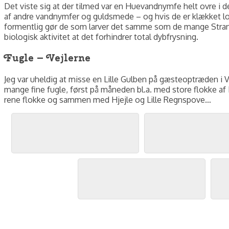
Det viste sig at der tilmed var en Huevandnymfe helt ovre i d
af andre vandnymfer og guldsmede – og hvis de er klækket loka
formentlig gør de som larver det samme som de mange Stran
biologisk aktivitet at det forhindrer total dybfrysning.
Fugle – Vejlerne
Jeg var uheldig at misse en Lille Gulben på gæsteoptræden i 
mange fine fugle, først på måneden bl.a. med store flokke a
rene flokke og sammen med Hjejle og Lille Regnspove…
Brushøns, Revlsbuske, maj 2026. Foto: Jørgen Peter Kjeldsen/
Brushøns og Hjejler, Revlsbuske, maj 2026. Foto: Jørgen Peter Kjeldsen/