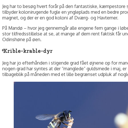
Jeg har to besøg hvert forår på den fantastiske, kæmpestore
tilbyder kolonirugende fugle en yngleplads med en bedre prog
magnet, og der er en god koloni af Dværg- og Havterner.
På Mandø – hvor jeg gennemgår alle engene fem gange i løbet
stor tilfredsstillelse at se, at mange af dem rent faktisk får 
Odinshøne på øen.
Krible-krable-dyr
Jeg har jo efterhånden i stigende grad fået øjnene op for mang
nogen grad har syntes at der “manglede” guldsmede i maj, er de
tilbageblik på måneden med et lille begrænset udpluk af nogl