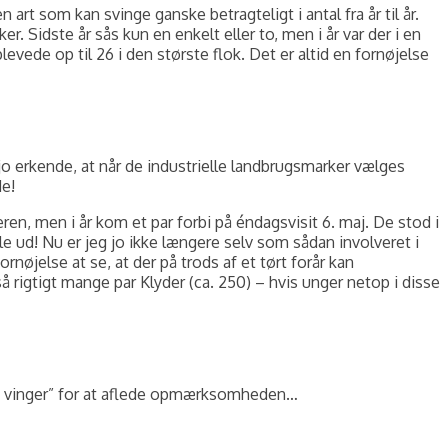
 som kan svinge ganske betragteligt i antal fra år til år.
 Sidste år sås kun en enkelt eller to, men i år var der i en
evede op til 26 i den største flok. Det er altid en fornøjelse
o erkende, at når de industrielle landbrugsmarker vælges
e!
ren, men i år kom et par forbi på éndagsvisit 6. maj. De stod i
e ud! Nu er jeg jo ikke længere selv som sådan involveret i
rnøjelse at se, at der på trods af et tørt forår kan
igtigt mange par Klyder (ca. 250) – hvis unger netop i disse
ede vinger” for at aflede opmærksomheden…