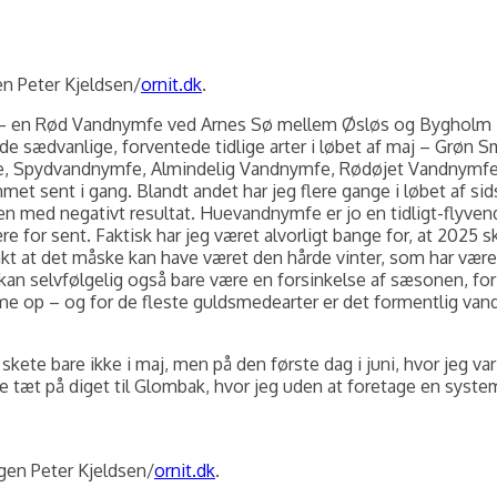
en Peter Kjeldsen/
ornit.dk
.
l – en Rød Vandnymfe ved Arnes Sø mellem Øsløs og Bygholm Møl
 de sædvanlige, forventede tidlige arter i løbet af maj – Grøn 
ydvandnymfe, Almindelig Vandnymfe, Rødøjet Vandnymfe, Blå 
met sent i gang. Blandt andet har jeg flere gange i løbet af s
med negativt resultat. Huevandnymfe er jo en tidligt-flyvende
 være for sent. Faktisk har jeg været alvorligt bange for, at 202
nkt at det måske kan have været den hårde vinter, som har været
n selvfølgelig også bare være en forsinkelse af sæsonen, for 
omme op – og for de fleste guldsmedearter er det formentlig 
 skete bare ikke i maj, men på den første dag i juni, hvor jeg 
 tæt på diget til Glombak, hvor jeg uden at foretage en systema
gen Peter Kjeldsen/
ornit.dk
.