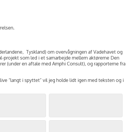
relsen.
, Nederlandene, Tyskland) om overvågningen af Vadehavet og
-projekt som led i et samarbejde mellem aktørerne Den
er (under en aftale med Amphi Consult), og rapporterne fra
ve “langt i spyttet” vil jeg holde lidt igen med teksten og i
Hvid Vipstjert, Fanø, maj 2026. Foto: Jørgen Peter Kjeldsen/
ornit.dk
ornit.dk
.
.
ornit.dk
Stor Kobbersneppe, Mandø, maj 2026. Foto: Jørgen Peter Kjeldsen/
.