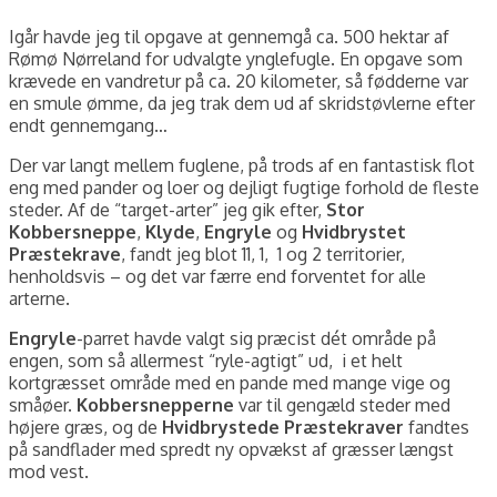
Igår havde jeg til opgave at gennemgå ca. 500 hektar af
Rømø Nørreland for udvalgte ynglefugle. En opgave som
krævede en vandretur på ca. 20 kilometer, så fødderne var
en smule ømme, da jeg trak dem ud af skridstøvlerne efter
endt gennemgang…
Der var langt mellem fuglene, på trods af en fantastisk flot
eng med pander og loer og dejligt fugtige forhold de fleste
steder. Af de “target-arter” jeg gik efter,
Stor
Kobbersneppe
,
Klyde
,
Engryle
og
Hvidbrystet
Præstekrave
, fandt jeg blot 11, 1, 1 og 2 territorier,
henholdsvis – og det var færre end forventet for alle
arterne.
Engryle
-parret havde valgt sig præcist dét område på
engen, som så allermest “ryle-agtigt” ud, i et helt
kortgræsset område med en pande med mange vige og
småøer.
Kobbersnepperne
var til gengæld steder med
højere græs, og de
Hvidbrystede Præstekraver
fandtes
på sandflader med spredt ny opvækst af græsser længst
mod vest.