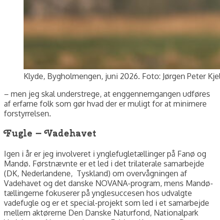
Klyde, Bygholmengen, juni 2026. Foto: Jørgen Peter Kje
– men jeg skal understrege, at enggennemgangen udføres
af erfarne folk som gør hvad der er muligt for at minimere
forstyrrelsen.
Fugle – Vadehavet
Igen i år er jeg involveret i ynglefugletællinger på Fanø og
Mandø. Førstnævnte er et led i det trilaterale samarbejde
(DK, Nederlandene, Tyskland) om overvågningen af
Vadehavet og det danske NOVANA-program, mens Mandø-
tællingerne fokuserer på ynglesuccesen hos udvalgte
vadefugle og er et special-projekt som led i et samarbejde
mellem aktørerne Den Danske Naturfond, Nationalpark