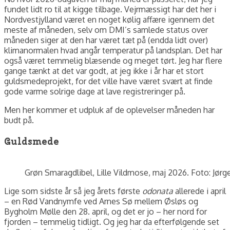
fundet lidt ro til at kigge tilbage. Vejrmæssigt har det her i
Nordvestjylland været en noget kølig affære igennem det
meste af måneden, selv om DMI’s samlede status over
måneden siger at den har været tæt på (endda lidt over)
klimanormalen hvad angår temperatur på landsplan. Det har
også været temmelig blæsende og meget tørt. Jeg har flere
gange tænkt at det var godt, at jeg ikke i år har et stort
guldsmedeprojekt, for det ville have været svært at finde
gode varme solrige dage at lave registreringer på.
Men her kommer et udpluk af de oplevelser måneden har
budt på.
Guldsmede
Grøn Smaragdlibel, Lille Vildmose, maj 2026. Foto: Jørg
Lige som sidste år så jeg årets første
odonata
allerede i april
– en Rød Vandnymfe ved Arnes Sø mellem Øsløs og
Bygholm Mølle den 28. april, og det er jo – her nord for
fjorden – temmelig tidligt. Og jeg har da efterfølgende set