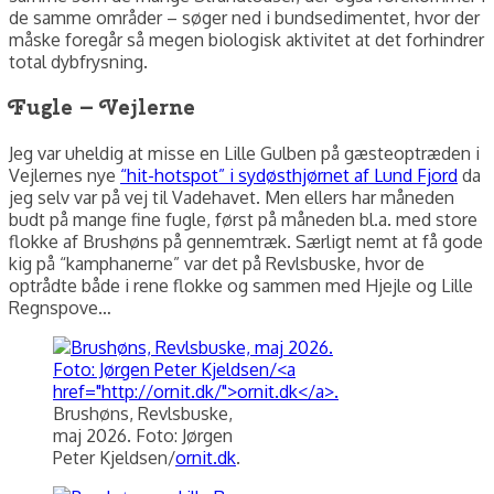
de samme områder – søger ned i bundsedimentet, hvor der
måske foregår så megen biologisk aktivitet at det forhindrer
total dybfrysning.
Fugle – Vejlerne
Jeg var uheldig at misse en Lille Gulben på gæsteoptræden i
Vejlernes nye
“hit-hotspot” i sydøsthjørnet af Lund Fjord
da
jeg selv var på vej til Vadehavet. Men ellers har måneden
budt på mange fine fugle, først på måneden bl.a. med store
flokke af Brushøns på gennemtræk. Særligt nemt at få gode
kig på “kamphanerne” var det på Revlsbuske, hvor de
optrådte både i rene flokke og sammen med Hjejle og Lille
Regnspove…
Brushøns, Revlsbuske,
maj 2026. Foto: Jørgen
Peter Kjeldsen/
ornit.dk
.