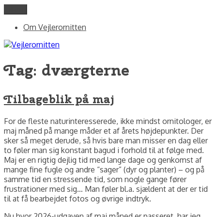
Videre
Menu
Vejlerornitten
fotos og skriblerier af Jørgen Peter Kjeldsen/ornit.dk
til
Om Vejlerornitten
indhold
Tag:
dværgterne
Tilbageblik på maj
For de fleste naturinteresserede, ikke mindst ornitologer, er
maj måned på mange måder et af årets højdepunkter. Der
sker så meget derude, så hvis bare man misser en dag eller
to føler man sig konstant bagud i forhold til at følge med.
Maj er en rigtig dejlig tid med lange dage og genkomst af
mange fine fugle og andre “sager” (dyr og planter) – og på
samme tid en stressende tid, som nogle gange fører
frustrationer med sig… Man føler bl.a. sjældent at der er tid
til at få bearbejdet fotos og øvrige indtryk.
Nu hvor 2026-udgaven af maj måned er passeret, har jeg