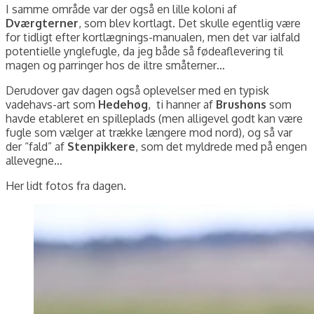
I samme område var der også en lille koloni af
Dværgterner
, som blev kortlagt. Det skulle egentlig være
for tidligt efter kortlægnings-manualen, men det var ialfald
potentielle ynglefugle, da jeg både så fødeaflevering til
magen og parringer hos de iltre småterner…
Derudover gav dagen også oplevelser med en typisk
vadehavs-art som
Hedehøg
, ti hanner af
Brushøns
som
havde etableret en spilleplads (men alligevel godt kan være
fugle som vælger at trække længere mod nord), og så var
der “fald” af
Stenpikkere
, som det myldrede med på engen
allevegne…
Her lidt fotos fra dagen.