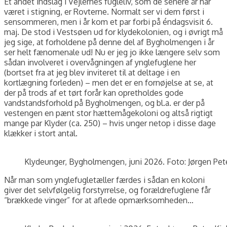
Et andet indslag i Vejlernes fugleliv, som de senere år har
været i stigning, er Rovterne. Normalt ser vi dem først i
sensommeren, men i år kom et par forbi på éndagsvisit 6.
maj. De stod i Vestsøen ud for klydekolonien, og i øvrigt må
jeg sige, at forholdene på denne del af Bygholmengen i år
ser helt fænomenale ud! Nu er jeg jo ikke længere selv som
sådan involveret i overvågningen af ynglefuglene her
(bortset fra at jeg blev inviteret til at deltage i en
kortlægning forleden) – men det er en fornøjelse at se, at
der på trods af et tørt forår kan opretholdes gode
vandstandsforhold på Bygholmengen, og bl.a. er der på
vestengen en pænt stor hættemågekoloni og altså rigtigt
mange par Klyder (ca. 250) – hvis unger netop i disse dage
klækker i stort antal.
Klydeunger, Bygholmengen, juni 2026. Foto: Jørgen Pet
Når man som ynglefugletæller færdes i sådan en koloni
giver det selvfølgelig forstyrrelse, og forældrefuglene får
“brækkede vinger” for at aflede opmærksomheden…