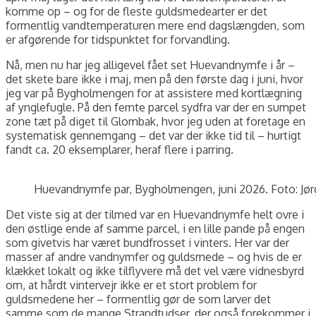
komme op – og for de fleste guldsmedearter er det
formentlig vandtemperaturen mere end dagslængden, som
er afgørende for tidspunktet for forvandling.
Nå, men nu har jeg alligevel fået set Huevandnymfe i år –
det skete bare ikke i maj, men på den første dag i juni, hvor
jeg var på Bygholmengen for at assistere med kortlægning
af ynglefugle. På den femte parcel sydfra var der en sumpet
zone tæt på diget til Glombak, hvor jeg uden at foretage en
systematisk gennemgang – det var der ikke tid til – hurtigt
fandt ca. 20 eksemplarer, heraf flere i parring.
Huevandnymfe par, Bygholmengen, juni 2026. Foto: Jør
Det viste sig at der tilmed var en Huevandnymfe helt ovre i
den østlige ende af samme parcel, i en lille pande på engen
som givetvis har været bundfrosset i vinters. Her var der
masser af andre vandnymfer og guldsmede – og hvis de er
klækket lokalt og ikke tilflyvere må det vel være vidnesbyrd
om, at hårdt vintervejr ikke er et stort problem for
guldsmedene her – formentlig gør de som larver det
samme som de mange Strandtudser, der også forekommer i