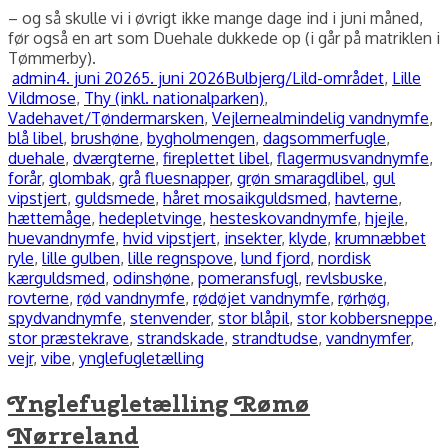
– og så skulle vi i øvrigt ikke mange dage ind i juni måned,
før også en art som Duehale dukkede op (i går på matriklen i
Tømmerby).
Forfatter
Udgivet
Kategorier
admin
4. juni 2026
5. juni 2026
Bulbjerg/Lild-området
,
Lille
Vildmose
,
Thy (inkl. nationalparken)
,
Tags
Vadehavet/Tøndermarsken
,
Vejlerne
almindelig vandnymfe
,
blå libel
,
brushøne
,
bygholmengen
,
dagsommerfugle
,
duehale
,
dværgterne
,
fireplettet libel
,
flagermusvandnymfe
,
forår
,
glombak
,
grå fluesnapper
,
grøn smaragdlibel
,
gul
vipstjert
,
guldsmede
,
håret mosaikguldsmed
,
havterne
,
hættemåge
,
hedepletvinge
,
hesteskovandnymfe
,
hjejle
,
huevandnymfe
,
hvid vipstjert
,
insekter
,
klyde
,
krumnæbbet
ryle
,
lille gulben
,
lille regnspove
,
lund fjord
,
nordisk
kærguldsmed
,
odinshøne
,
pomeransfugl
,
revlsbuske
,
rovterne
,
rød vandnymfe
,
rødøjet vandnymfe
,
rørhøg
,
spydvandnymfe
,
stenvender
,
stor blåpil
,
stor kobbersneppe
,
stor præstekrave
,
strandskade
,
strandtudse
,
vandnymfer
,
vejr
,
vibe
,
ynglefugletælling
Ynglefugletælling Rømø
Nørreland