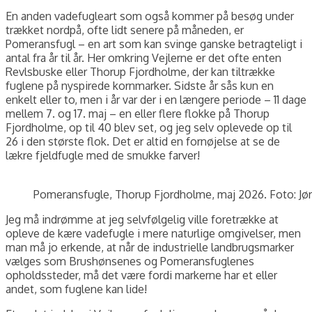
En anden vadefugleart som også kommer på besøg under
trækket nordpå, ofte lidt senere på måneden, er
Pomeransfugl – en art som kan svinge ganske betragteligt i
antal fra år til år. Her omkring Vejlerne er det ofte enten
Revlsbuske eller Thorup Fjordholme, der kan tiltrække
fuglene på nyspirede kornmarker. Sidste år sås kun en
enkelt eller to, men i år var der i en længere periode – 11 dage
mellem 7. og 17. maj – en eller flere flokke på Thorup
Fjordholme, op til 40 blev set, og jeg selv oplevede op til
26 i den største flok. Det er altid en fornøjelse at se de
lækre fjeldfugle med de smukke farver!
Pomeransfugle, Thorup Fjordholme, maj 2026. Foto: Jør
Jeg må indrømme at jeg selvfølgelig ville foretrække at
opleve de kære vadefugle i mere naturlige omgivelser, men
man må jo erkende, at når de industrielle landbrugsmarker
vælges som Brushønsenes og Pomeransfuglenes
opholdssteder, må det være fordi markerne har et eller
andet, som fuglene kan lide!