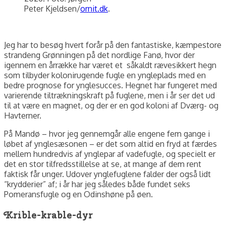
Peter Kjeldsen/
ornit.dk
.
Jeg har to besøg hvert forår på den fantastiske, kæmpestore
strandeng Grønningen på det nordlige Fanø, hvor der
igennem en årrække har været et såkaldt rævesikkert hegn
som tilbyder kolonirugende fugle en yngleplads med en
bedre prognose for ynglesucces. Hegnet har fungeret med
varierende tiltrækningskraft på fuglene, men i år ser det ud
til at være en magnet, og der er en god koloni af Dværg- og
Havterner.
På Mandø – hvor jeg gennemgår alle engene fem gange i
løbet af ynglesæsonen – er det som altid en fryd at færdes
mellem hundredvis af ynglepar af vadefugle, og specielt er
det en stor tilfredsstillelse at se, at mange af dem rent
faktisk får unger. Udover ynglefuglene falder der også lidt
“krydderier” af; i år har jeg således både fundet seks
Pomeransfugle og en Odinshøne på øen.
Krible-krable-dyr