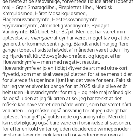
de fleste af de sædvanlige, forventede tidlige arter i løbet af
maj – Grøn Smaragdlibel, Fireplettet Libel, Nordisk
Kærguldsmed, Håret Mosaikguldsmed,
Flagermusvandnymfe, Hesteskovandnymfe,
Spydvandnymfe, Almindelig Vandnymfe, Rødøjet
Vandnymfe, Blå Libel, Stor Blåpil. Men det har været min
oplevelse at
mængden
af dyr har været meget lav og at de
generelt er kommet sent i gang. Blandt andet har jeg flere
gange i løbet af sidste halvdel af måneden været ude i Thy
og Hjardemål Klit/Blovsgårde-området og kigget efter
Huevandnymfe – men med negativt resultat.
Huevandnymfe er jo en tidligt-flyvende art med ultra-kort
flyvetid, som man skal være på pletten for at se mens tid er,
for allerede få uger inde i juni kan det være for sent. Faktisk
har jeg været alvorligt bange for, at 2025 skulle blive et år
helt uden Huevandnymfer for mig – og hele maj måned gik
da også, uden at jeg fik arten at se. Jeg har tænkt at det
måske kan have været den hårde vinter, som har været hård
ved arten – og måske også ansvarlig for at jeg i øvrigt har
oplevet “mangel” på guldsmede og vandnymfer. Men det
kan selvfølgelig også bare være en forsinkelse af sæsonen,
for efter en kold vinter og uden deciderede varmeperioder i
april-maj tager det nok lang tid for vandtemperaturen at