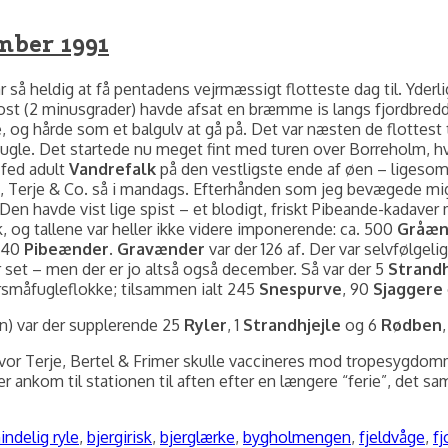
mber 1991
 heldig at få pentadens vejrmæssigt flotteste dag til. Yderlig
rost (2 minusgrader) havde afsat en bræmme is langs fjordbred
ne, og hårde som et balgulv at gå på. Det var næsten de flottes
 fugle. Det startede nu meget fint med turen over Borreholm, h
 fed adult
Vandrefalk
på den vestligste ende af øen – ligesom fu
 Terje & Co. så i mandags. Efterhånden som jeg bevægede mig o
en havde vist lige spist – et blodigt, friskt Pibeande-kadaver 
, og tallene var heller ikke videre imponerende: ca. 500
Gråæn
 40
Pibeænder
.
Gravænder
var der 126 af. Der var selvfølgeli
 set – men der er jo altså også december. Så var der 5
Strandh
ersmåfugleflokke; tilsammen ialt 245
Snespurve
, 90
Sjaggere
n) var der supplerende 25
Ryler
, 1
Strandhjejle
og 6
Rødben
n hvor Terje, Bertel & Frimer skulle vaccineres mod tropesygdomm
ankom til stationen til aften efter en længere “ferie”, det sam
gs
indelig ryle
,
bjergirisk
,
bjerglærke
,
bygholmengen
,
fjeldvåge
,
f