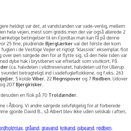
ere heldigt var det, at vandstanden var vade-venlig, mellem
den hele vejen, mest som grødis men der var også allerede 2
t tænkelige betingelser til en Fjordtax man kan få på denne
vor 25 fine, pludrende
Bjerglærker
var det første der kom
glen i de Vestlige Vejler et rigtigt “klassisk” eksemplar, flot
ver øen sørgede den for at flytte sig, så den hele tiden var
med dybe hak i brystbenet var efterladt som visitkort. På
der
(ca. halvdelen i vildtreservatet, halvdelen ud for Ullerup
g svundet betragteligt ind i vadefugleflokkene, og f.eks. 263
jejler
, 5 kolde
Viber
, 22
Regnspover
og 7
Rødben
. Udover
og 207
Bjergirisker
.
, desuden en flok på 70
Troldænder
.
e i Ålborg. Vi andre sørgede selvfølgelig for at forberede
me gjorde David B., så Albert blev ikke uden selskab i aften,
jordholmtax
,
gråand
,
gravand
,
krikand
,
pibeand
,
rødben
,