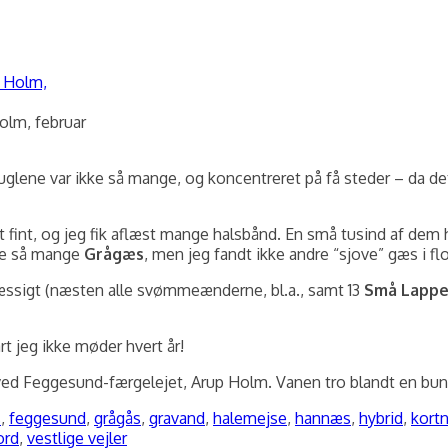
lm, februar
 Fuglene var ikke så mange, og koncentreret på få steder – da d
t fint, og jeg fik aflæst mange halsbånd. En små tusind af dem
ge så mange
Grågæs
, men jeg fandt ikke andre “sjove” gæs i fl
lmæssigt (næsten alle svømmeænderne, bl.a., samt 13
Små Lappe
rt jeg ikke møder hvert år!
e ved Feggesund-færgelejet, Arup Holm. Vanen tro blandt en bu
s
,
feggesund
,
grågås
,
gravand
,
halemejse
,
hannæs
,
hybrid
,
kort
ord
,
vestlige vejler