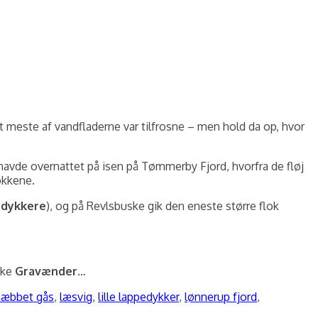
et meste af vandfladerne var tilfrosne – men hold da op, hvor
 havde overnattet på isen på Tømmerby Fjord, hvorfra de fløj
okkene.
dykkere
), og på Revlsbuske gik den eneste større flok
nke
Gravænder
…
næbbet gås
,
læsvig
,
lille lappedykker
,
lønnerup fjord
,