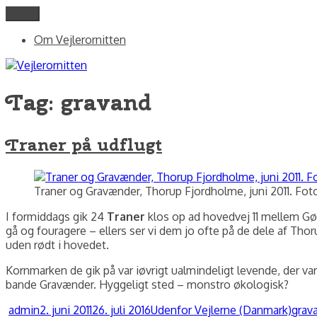
Videre
Menu
Vejlerornitten
fotos og skriblerier af Jørgen Peter Kjeldsen/ornit.dk
til
Om Vejlerornitten
indhold
Tag:
gravand
Traner på udflugt
Traner og Gravænder, Thorup Fjordholme, juni 2011. Foto
I formiddags gik 24
Traner
klos op ad hovedvej 11 mellem Gøttr
gå og fouragere – ellers ser vi dem jo ofte på de dele af Thor
uden rødt i hovedet.
Kornmarken de gik på var iøvrigt ualmindeligt levende, der
bande Gravænder. Hyggeligt sted – monstro økologisk?
Forfatter
Udgivet
Kategorier
Tags
admin
2. juni 2011
26. juli 2016
Udenfor Vejlerne (Danmark)
grav