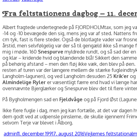
Fra feltstationens dagbog – 11. dece
Albert fragtede undertegnede på FJORDHOLMtax, som jeg var så
-14 og -10 bevægede den sig, mens jeg var af sted. Nattens f
cm tyk, fast is flere steder. Også de blotlagte vader var fros
årstid, men selvfølgelig var der så til gengæld ikke så mange
mig i møde. 160
Snespurve
myldrede rundt, og så sad der en
og klar – kridende hvid og blændende blå! Sikkert den samme,
på behørig afstand – men den fløj ikke væk, den blev på øen. D
resten af turen var der længere mellem de stærke fugleindtryk
Langholm-lagunen), og ved Langholm desuden 25
Krik’er
og
Almindelige Ryler
er væsentligt færre end hvad vi længe har
ovennævnte Bjerglærker og Snespurve blev det til flere vint
På Bygholmengen sad en
Fjeldvåge
og på Fjord Øst (Lagune
Ikke flere fugle i dag, men jeg kan fortælle, at det var dage
dem godt ved at udpensle pinslerne, de skulle igennem! Frimer 
selvom Terje var blevet i Ålborg.
Forfatter
Udgivet
Kategorier
Ta
admin
11. december 1991
7. august 2016
Vejlernes feltstation
alm