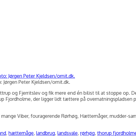
: Jørgen Peter Kjeldsen/ornit.dk.
up og Fjerritslev og fik mere end én bilist til at stoppe op. Det
up Fjordholme, der ligger lidt tættere på overnatningspladsen på
 var mange Viber, fouragerende Rørhøg, Hættemåger, mudder-sa
and
,
hættemåge
,
landbrug
,
landsvale
,
rørhøg
,
thorup fjordholm