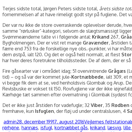
Terjes sidste total, Jørgen Peters sidste total,
årets sidste tot
fornemmelsen af at have rimeligt godt styr på fuglene. Det v
Der var nu ikke de store overraskende oplevelser derude, hve
samme “rørlusker”-kategori, selvom de slægtsmæssigt ligger 
Svømmeænderne talte vi i følgende antal:
Krikand
267,
Gråa
Bygholmengen. Der er vist ret mange
Gravænder
, årstiden 
færre end 753 fra de forskellige nye obs.-punkter, vi har måtte
dem østpå, ialt 120. Og det er også helt normalt, at flest
Stor
har hver deres foretrukne tilholdssteder. De af dem, der er s
Fire gåsearter var i området idag; 51 overvintrende
Grågæs
(L
tid) – og så var der kommet jule-
Kortnæbbede
, ialt 309, e
vi begge fik dem at se, ved henholdsvis Glombak og Arup. D
Revlsbuske er vokset til 150. Rovfuglene var der ikke iøjnef
Kærhøge tæt sammen efter overnatning i Glombak (sydøst fo
Det er ikke just årstiden for vadefugle; 32
Viber
, 35
Rødben
o
fremhæve, kun
Isfuglen
, der fløj ud under centralslusen, 4
S
Forfatter
Udgivet
Kategorier
T
admin
28. december 1991
7. august 2016
Vejlernes feltstation
al
rørhøne
,
hannæs
,
isfugl
,
kortnæbbet gås
,
krikand
,
læsvig
,
lill