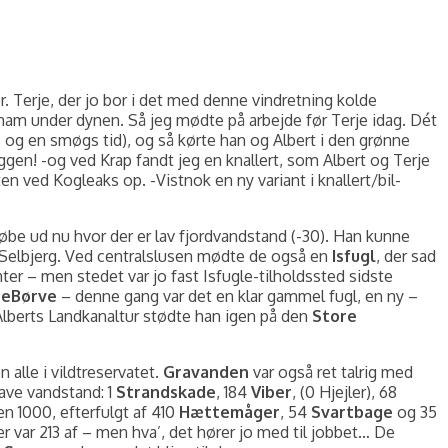
 Terje, der jo bor i det med denne vindretning kolde
 ham under dynen. Så jeg mødte på arbejde før Terje idag. Dét
s og en smøgs tid), og så kørte han og Albert i den grønne
ggen! -og ved Krap fandt jeg en knallert, som Albert og Terje
ten ved Kogleaks op. -Vistnok en ny variant i knallert/bil-
be ud nu hvor der er lav fjordvandstand (-30). Han kunne
af Selbjerg. Ved centralslusen mødte de også en
Isfugl
, der sad
ter – men stedet var jo fast Isfugle-tilholdssted sidste
reBørve
– denne gang var det en klar gammel fugl, en ny –
lberts Landkanaltur stødte han igen på den
Store
 alle i vildtreservatet.
Gravanden
var også ret talrig med
ave vandstand: 1
Strandskade
, 184
Viber
, (0 Hjejler), 68
 1000, efterfulgt af 410
Hættemåger
, 54
Svartbage
og 35
r var 213 af – men hva’, det hører jo med til jobbet… De