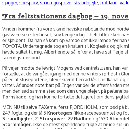
sjagger
,
snespurv
,
stor regnspove
,
strandhjejle
,
troldand
,
vade
Fra feltstationens dagbog – 19. nov
Vinden kommer fra vore skandinaviske nabolande mod nordøst, 
gavlværelse i stenhuset, sov længe idag – helt til klokken n
er sjældent! Da han så kom op varede det ikke længe før han v
TOYOTA. Undertegnede tog en knallert til Kogleaks og gik min 
havde stillet til mig. Albert endte så, efter at have sat Terje
taxeringstransport.
På vejen mødte de iøvrigt Mogens ved centralslusen, han var
fortælle, at de var gået igang med denne vinters rørhøst i Gl
på en af sluseportene, blev skræmt hen ad Ør. Landkanal og ind
vinter. Af andet noterbart på Engen var der de efterhånden m
men den sad samme sted som den unge plejer, på pælene bag 
Tornskade
, og han kunne fortælle detaljeret om dens jagtte
MEN NU til selve TAXerne, først FJORDHOLM, som bød på bl
247 fugle, og der lå 5
Knortegæs
(ikke-racebestemte) og fou
Strandhjejler
, 21
Storspover
, 29
Rødben
og 1630
Almindel
Stormmåger
. Ikke de mest spændende fugle at bruge sin ung