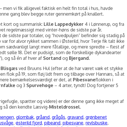
men vi fik alligevel faktisk en helt fin total i hus, havde
Denne gang blev begge ruter gennemkørt på knallert.
ret kort og summarisk:
Lille Lappedykker
4 i Lønnerup, og fra
vet regelmæssigt med vinter-høns de sidste par år.
 de sidste par totaler, og “hovedpuljen” befinder sig stadig på
e
var for alvor rykket sammen i Østerild, hvor Terje fik talt ikke
m sædvanligt langt mere fåtallige, og mere spredte – flest af
dt sølle 18. Det er pudsigt, som de forskellige dykandearter
), og så én af hver af
Sortand
og
Bjergand
.
1
Blisgæs
ved Bruuns Hul (efter at de har været væk et stykke
en flok på 19, som fløj lidt frem og tilbage over Hannæs, så at
 mere bemærkelsesværdigt er det, at
Pibesvane
flokken i
rnfalke
og 3
Spurvehøge
– 4 arter, tyndt! Dog fortjener 5
rigefugle, spætter og videre) er der denne gang ikke meget af
 og så den kendte Læsvig-
Misteldrossel
.
mengen
,
glombak
,
gråand
,
grågås
,
gravand
,
grønbenet
usvåge
,
østerild fjord
,
pibeand
,
pibesvane
,
revlsbuske
,