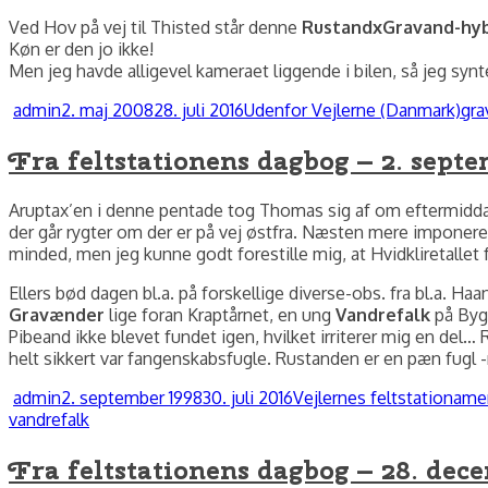
Ved Hov på vej til Thisted står denne
RustandxGravand-hyb
Køn er den jo ikke!
Men jeg havde alligevel kameraet liggende i bilen, så jeg syn
Forfatter
Udgivet
Kategorier
Ta
admin
2. maj 2008
28. juli 2016
Udenfor Vejlerne (Danmark)
gra
Fra feltstationens dagbog – 2. sept
Aruptax’en i denne pentade tog Thomas sig af om eftermidda
der går rygter om der er på vej østfra. Næsten mere imponere
minded, men jeg kunne godt forestille mig, at Hvidkliretallet f
Ellers bød dagen bl.a. på forskellige diverse-obs. fra bl.a. H
Gravænder
lige foran Kraptårnet, en ung
Vandrefalk
på Byg
Pibeand ikke blevet fundet igen, hvilket irriterer mig en del
helt sikkert var fangenskabsfugle. Rustanden er en pæn fugl -
Forfatter
Udgivet
Kategorier
Tag
admin
2. september 1998
30. juli 2016
Vejlernes feltstation
amer
vandrefalk
Fra feltstationens dagbog – 28. dec