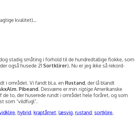
agtige kvalitet)…
 dog stadig småting i forhold til de hundredtallige flokke, som
g (der også husede 21
Sortklirer
). Nu er jeg ikke så rekord-
dt i området. Vi fandt bl.a. en
Rustand
, der lå blandt
skxAlm. Pibeand
. Desværre er min
rigtige
Amerikanske
af de to, der huserede rundt i området hele foråret, og som
st som “vildfugl”.
vidklire
,
hybrid
,
kraptårnet
,
læsvig
,
rustand
,
sortklire
,