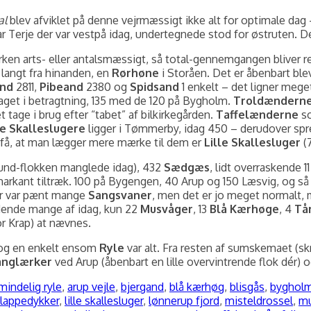
al
blev afviklet på denne vejrmæssigt ikke alt for optimale dag – 
ar Terje der var vestpå idag, undertegnede stod for østruten. 
rken arts- eller antalsmæssigt, så total-gennemgangen bliver 
langt fra hinanden, en
Rørhøne
i Storåen. Det er åbenbart ble
nd
2811,
Pibeand
2380 og
Spidsand
1 enkelt – det ligner meget
taget i betragtning, 135 med de 120 på Bygholm.
Troldændern
t tage i brug efter “tabet” af bilkirkegården.
Taffelænderne
so
e Skalleslugere
ligger i Tømmerby, idag 450 – derudover spre
å få, at man lægger mere mærke til dem er
Lille Skallesluger
(7
und-flokken manglede idag), 432
Sædgæs
, lidt overraskende 1
t markant tiltræk. 100 på Bygengen, 40 Arup og 150 Læsvig, og så 
er var pænt mange
Sangsvaner
, men det er jo meget normalt,
aldende mange af idag, kun 22
Musvåger
, 13
Blå Kærhøge
, 4
Tå
r Krap) at nævnes.
g en enkelt ensom
Ryle
var alt. Fra resten af sumskemaet (sk
anglærker
ved Arup (åbenbart en lille overvintrende flok dér)
ags
mindelig ryle
,
arup vejle
,
bjergand
,
blå kærhøg
,
blisgås
,
byghol
e lappedykker
,
lille skallesluger
,
lønnerup fjord
,
misteldrossel
,
m