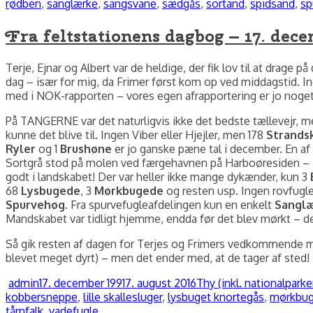
rødben
,
sanglærke
,
sangsvane
,
sædgås
,
sortand
,
spidsand
,
sp
Fra feltstationens dagbog – 17. dece
Terje, Ejnar og Albert var de heldige, der fik lov til at dra
dag – især for mig, da Frimer først kom op ved middagstid. In
med i NOK-rapporten – vores egen afrapportering er jo noget
På TANGERNE var det naturligvis ikke det bedste tællevejr, 
kunne det blive til. Ingen Viber eller Hjejler, men 178
Strands
Ryler
og 1
Brushøne
er jo ganske pæne tal i december. En a
Sortgrå stod på molen ved færgehavnen på Harboøresiden – 
godt i landskabet! Der var heller ikke mange dykænder, kun 3
68
Lysbugede
, 3
Mørkbugede
og resten usp. Ingen rovfugle 
Spurvehøg
. Fra spurvefugleafdelingen kun en enkelt
Sangl
Mandskabet var tidligt hjemme, endda før det blev mørkt – det
Så gik resten af dagen for Terjes og Frimers vedkommende me
blevet meget dyrt) – men det ender med, at de tager af sted! E
Forfatter
Udgivet
Kategorier
admin
17. december 1991
7. august 2016
Thy (inkl. nationalparke
kobbersneppe
,
lille skallesluger
,
lysbuget knortegås
,
mørkbug
tårnfalk
,
vadefugle