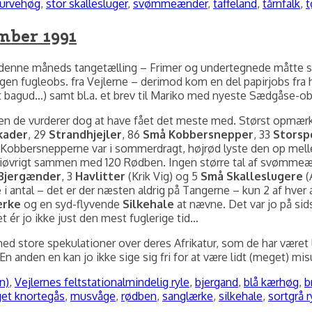
urvehøg
,
stor skallesluger
,
svømmeænder
,
taffeland
,
tårnfalk
,
t
mber 1991
ge på denne måneds tangetælling – Frimer og undertegnede måtte 
gen fugleobs. fra Vejlerne – derimod kom en del papirjobs fra h
 bagud…) samt bl.a. et brev til Mariko med nyeste Sædgåse-ob
men de vurderer dog at have fået det meste med. Størst opmær
kader
, 29
Strandhjejler
, 86
Små Kobbersnepper
, 33
Storsp
f Kobbersnepperne var i sommerdragt, højrød lyste den op mel
iøvrigt sammen med 120 Rødben. Ingen større tal af svømmeæ
Bjergænder
, 3
Havlitter
(Krik Vig) og 5
Små Skalleslugere
(
i antal – det er der næsten aldrig på Tangerne – kun 2 af hver 
ærke
og en syd-flyvende
Silkehale
at nævne. Det var jo på sids
 ér jo ikke just den mest fuglerige tid…
d store spekulationer over deres Afrikatur, som de har været 
n anden en kan jo ikke sige sig fri for at være lidt (meget) mis
Tags
n)
,
Vejlernes feltstation
almindelig ryle
,
bjergand
,
blå kærhøg
,
b
et knortegås
,
musvåge
,
rødben
,
sanglærke
,
silkehale
,
sortgrå r