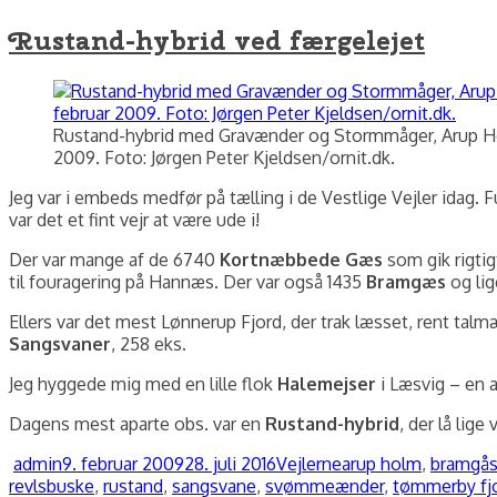
Rustand-hybrid ved færgelejet
Rustand-hybrid med Gravænder og Stormmåger, Arup Ho
2009. Foto: Jørgen Peter Kjeldsen/ornit.dk.
Jeg var i embeds medfør på tælling i de Vestlige Vejler idag.
var det et fint vejr at være ude i!
Der var mange af de 6740
Kortnæbbede Gæs
som gik rigtig
til fouragering på Hannæs. Der var også 1435
Bramgæs
og li
Ellers var det mest Lønnerup Fjord, der trak læsset, rent ta
Sangsvaner
, 258 eks.
Jeg hyggede mig med en lille flok
Halemejser
i Læsvig – en a
Dagens mest aparte obs. var en
Rustand-hybrid
, der lå lig
Forfatter
Udgivet
Kategorier
Tags
admin
9. februar 2009
28. juli 2016
Vejlerne
arup holm
,
bramgå
revlsbuske
,
rustand
,
sangsvane
,
svømmeænder
,
tømmerby fj