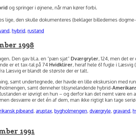
rid
og springer i øjnene, når man kører forbi.
tes lige, den skulle dokumenteres (beklager billedernes dogme-
gs
vand
,
hybrid
,
rustand
ember 1998
gen. Den gav bl.a. en “pæn sjat”
Dværgryler
, 124, men det er
nde er et tax-tal på 74
Hvidklirer
, heraf hele 61 fugle i Læsvi
ra Læsvig er blandt de største der er talt.
aaning, samt undertegnede, der havde en lille ekskursion med run
holmengen, samt denneher tilsynelandende hybrid-
Amerikan
… Rustanden er iøvrigt en hun – og derfor kan det nemt være en 
men desværre er det én af dem, man ikke rigtigt kan tage seriø
s
ikansk pibeand
,
aruptax
,
bygholmengen
,
dværgryle
,
gravand
,
h
ember 1991