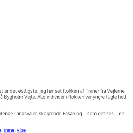
 er det østligste, jeg har set flokken af Traner fra Vejlerne
 Bygholm Vejle. Alle individer i flokken var yngre fugle helt
mlende Landsvaler, skogrende Fasan og – som det ses – en
e
,
trane
,
vibe