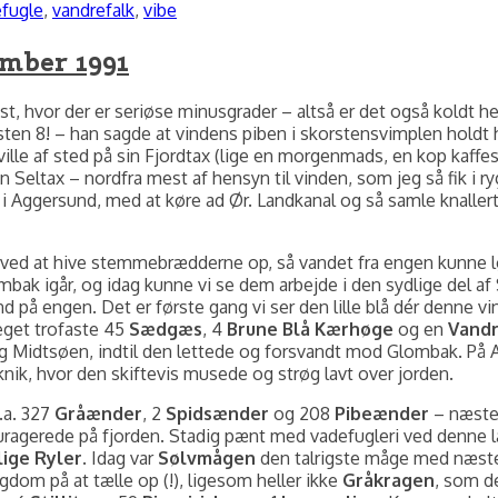
fugle
,
vandrefalk
,
vibe
ember 1991
hvor der er seriøse minusgrader – altså er det også koldt her.
æsten 8! – han sagde at vindens piben i skorstensvimplen holdt
ille af sted på sin Fjordtax (lige en morgenmads, en kop kaffe
Seltax – nordfra mest af hensyn til vinden, som jeg så fik i ry
 af i Aggersund, med at køre ad Ør. Landkanal og så samle knaller
 ved at hive stemmebrædderne op, så vandet fra engen kunne lø
ombak igår, og idag kunne vi se dem arbejde i den sydlige del 
 på engen. Det er første gang vi ser den lille blå dér denne vin
eget trofaste 45
Sædgæs
, 4
Brune Blå Kærhøge
og en
Vand
Midtsøen, indtil den lettede og forsvandt mod Glombak. På A
knik, hvor den skiftevis musede og strøg lavt over jorden.
.a. 327
Gråænder
, 2
Spidsænder
og 208
Pibeænder
– næsten
ragerede på fjorden. Stadig pænt med vadefugleri ved denne l
ige Ryler
. Idag var
Sølvmågen
den talrigste måge med næsten
dom på at tælle op (!), ligesom heller ikke
Gråkragen
, som de