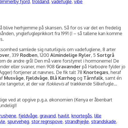
ømmerby fjord
,
troldand
,
vadefugle
,
vibe
så blive herhjemme på skansen. Så for os var det en fredelig
ånden, ynglefugleprikkort fra 1991 (! – så tallene kan komme
s.
ksomhed samlede sig naturligvis om vadefuglene, 8 arter
over
, 339
Rødben
, 1200
Almindelige Ryler
, 5
Sortgrå
lem de andre grå! Den må være forstyrret i hormonerne! De
nder eller svaner, men 908
Gravænder
på Harboøre fylder jo
Agger) fortjener at nævnes. De fik talt 78
Knortegæs
, heraf
af
Musvåge
,
Fjeldvåge
,
Blå Kærhøg
og
Tårnfalk
, samt én
te tangetur, at der var
flokkevis
af trækkende Silkefugle…
lige ved at opgive p.g.a. økonomien (Kenya er åbenbart
undelig!!
rushøne
,
fjeldvåge
,
gravand
,
havlit
,
knortegås
,
lille
yle
,
spurvehøg
,
stor regnspove
,
strandhjejle
,
strandskade
,