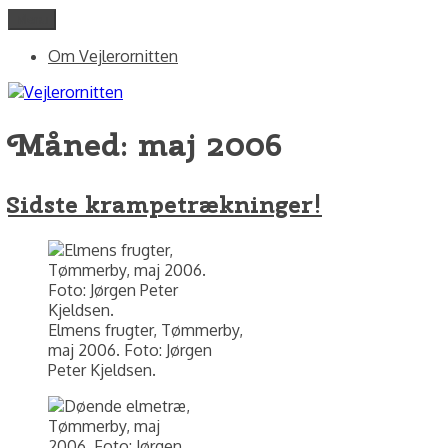
Videre
Menu
Vejlerornitten
fotos og skriblerier af Jørgen Peter Kjeldsen/ornit.dk
til
Om Vejlerornitten
indhold
Måned:
maj 2006
Sidste krampetrækninger!
Elmens frugter, Tømmerby,
maj 2006. Foto: Jørgen
Peter Kjeldsen.