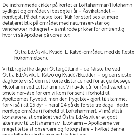
De indrammede cirkler på kortet er Loftahammar/Hulöhamn
sydligst og området vi besøgte i år – Åsvikelandet –
nordligst. På det næste kort (klik for stor) ses et mere
detaljeret blik på området med naturreservater og
vandreruter indtegnet – samt røde prikker for omtrentlig
hvor vi så Apolloer på vores tur:
Östra Ed/Åsvik, Kvädö, L. Kalvö-området, med de fleste 
hukommelsen).
Vi tilbragte fire dage i Östergötland – de første tre ved
Östra Ed/Åsvik, L. Kalvö og Kvädö/Ekudden – og den sidste
dag kørte vi så den ret korte distance ned for at genbesøge
Hulöhamn ved Loftahammar. Vi havde på forhånd været en
smule nervøse for om vi kom for sent i forhold til
Apolloernes flyvetid, men den frygt blev gjort til skamme,
for vi så i alt 25 dyr – heraf 24 på de første tre dage i dette
nordlige område (i forhold til Loftahammar). Vi må altså
konstatere, at området ved Östra Ed/Åsvik er et godt
alternativ til Loftahammar/Hulöhamn – Apolloerne var
meget lette at observere og fotografere – hvilket denne
serie billeder skulle give et lille hint om…