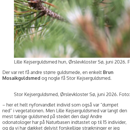
Lille Kejserguldsmed hun, Ørslevkloster Sø, juni 2026. 
Der var ret få andre større guldsmede, en enkelt
Brun
Mosaikguldsmed
og nogle få Stor Kejserguldsmed.
Stor Kejserguldsmed, Ørslevkloster Sø, juni 2026. Foto:
– her et helt nyforvandlet individ som også var “dumpet
ned” i vegetationen. Men Lille Kejserguldsmed var langt den
mest talrige guldsmed på stedet den dag! Andre
odonatologer har på Naturbasen indtastet op til 15 individer,
og da vi har dækket delvist forskellige strækninger er jeg