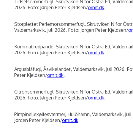
Tidselsommerfugl, Skrutviken N for Östra Ed, Valdemarks
2026. Foto: Jørgen Peter Kjeldsen/
ornit.dk
.
Storplettet Perlemorsommerfugl, Skrutviken N for Östr
Valdemarksvik, juli 2026. Foto: Jørgen Peter Kjeldsen/
or
Kommabredpande, Skrutviken N for Östra Ed, Valdemarks
2026. Foto: Jørgen Peter Kjeldsen/
ornit.dk
.
Argusblåfugl, Åsvikelandet, Valdemarksvik, juli 2026. Fo
Peter Kjeldsen/
ornit.dk
.
Citronsommerfugl, Skrutviken N for Östra Ed, Valdemarks
2026. Foto: Jørgen Peter Kjeldsen/
ornit.dk
.
Pimpinellekøllesværmer, Hulöhamn, Valdemarksvik, juli 
Jørgen Peter Kjeldsen/
ornit.dk
.