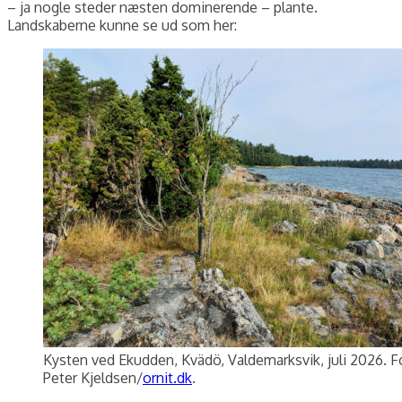
– ja nogle steder næsten dominerende – plante.
Landskaberne kunne se ud som her:
Kysten ved Ekudden, Kvädö, Valdemarksvik, juli 2026. F
Peter Kjeldsen/
ornit.dk
.