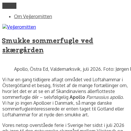
Videre
Menu
fotos og skriblerier af Jørgen Peter Kjeldsen/ornit.dk
til
Vejlerornitten
Om Vejlerornitten
indhold
Smukke sommerfugle ved
skærgården
Apollo, Östra Ed, Valdemarksvik, juli 2026. Foto: Jørgen
Vi har en gang tidligere aflagt området ved Loftahammar i
Östergötland et besøg, fristet af de mange fortællinger om,
hvor let det er at se en af Skandinaviens allerflotteste
sommerfugle dér – selvfølgelig
Apollo
Parnassius apollo
.
Vi har jo ingen Apolloer i Danmark, så mange danske
sommerfugleinteresserede er enten taget til Gotland eller
Loftahammar for at nyde den smukke art.
Vores netop overståede ferie i Sverige her sidst i juli 2026
gik igen til den østsvenske skærgård mellem Västervik og