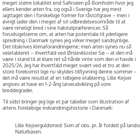
meget større lokalitet end Safirsøen på Bornholm hvor jeg
ellers kender arten fra, og også i Sverige har jeg mest
iagttaget den i forskellige former for råstofgrave – men i
øvrigt lader den i meget af sit udbredelsesområde til at
være rimeligt bred i sine habitatpræferencer. Så
forudsigelserne om, at arten har potentiale til yderligere
spredning i Danmark synes jeg virker meget sandsynlige.
Det tilskrives klimaforandringerne; men arten synes nu så
veletableret – ihvertfald ved Ørslevkloster Sø – at den må
være i stand til at klare ret så hårde vinte som den vi havde i
2025/26. Jeg har ihvertfald meget svært ved at tro at den
store forekomst lige nu skyldes tilflyvning denne sommer –
det må være resultat af en tidligere etablering. Lille Kejser
angives at have en 1-2-årig larveudvikling på vore
breddegrader.
Til sidst bringer jeg lige et par tabeller som illustration af
artens foreløbige indvandringshistorie i Danmark:
Lille Kejserguldsmed: Sum af obs. pr. år fordelt på land
Naturbasen.