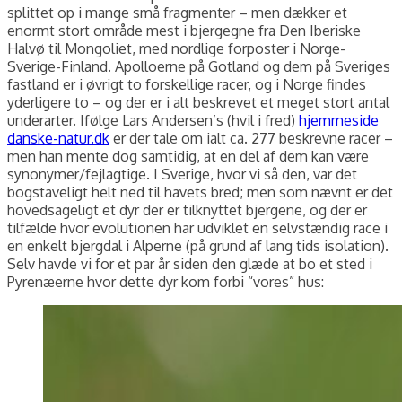
splittet op i mange små fragmenter – men dækker et
enormt stort område mest i bjergegne fra Den Iberiske
Halvø til Mongoliet, med nordlige forposter i Norge-
Sverige-Finland. Apolloerne på Gotland og dem på Sveriges
fastland er i øvrigt to forskellige racer, og i Norge findes
yderligere to – og der er i alt beskrevet et meget stort antal
underarter. Ifølge Lars Andersen’s (hvil i fred)
hjemmeside
danske-natur.dk
er der tale om ialt ca. 277 beskrevne racer –
men han mente dog samtidig, at en del af dem kan være
synonymer/fejlagtige. I Sverige, hvor vi så den, var det
bogstaveligt helt ned til havets bred; men som nævnt er det
hovedsageligt et dyr der er tilknyttet bjergene, og der er
tilfælde hvor evolutionen har udviklet en selvstændig race i
en enkelt bjergdal i Alperne (på grund af lang tids isolation).
Selv havde vi for et par år siden den glæde at bo et sted i
Pyrenæerne hvor dette dyr kom forbi “vores” hus: