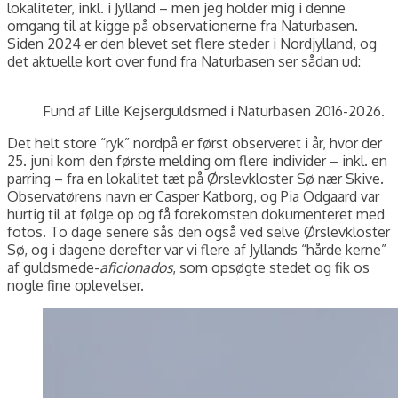
lokaliteter, inkl. i Jylland – men jeg holder mig i denne
omgang til at kigge på observationerne fra Naturbasen.
Siden 2024 er den blevet set flere steder i Nordjylland, og
det aktuelle kort over fund fra Naturbasen ser sådan ud:
Fund af Lille Kejserguldsmed i Naturbasen 2016-2026.
Det helt store “ryk” nordpå er først observeret i år, hvor der
25. juni kom den første melding om flere individer – inkl. en
parring – fra en lokalitet tæt på Ørslevkloster Sø nær Skive.
Observatørens navn er Casper Katborg, og Pia Odgaard var
hurtig til at følge op og få forekomsten dokumenteret med
fotos. To dage senere sås den også ved selve Ørslevkloster
Sø, og i dagene derefter var vi flere af Jyllands “hårde kerne”
af guldsmede-
aficionados
, som opsøgte stedet og fik os
nogle fine oplevelser.