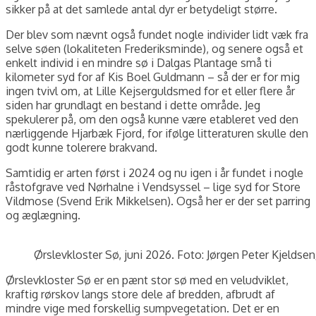
sikker på at det samlede antal dyr er betydeligt større.
Der blev som nævnt også fundet nogle individer lidt væk fra
selve søen (lokaliteten Frederiksminde), og senere også et
enkelt individ i en mindre sø i Dalgas Plantage små ti
kilometer syd for af Kis Boel Guldmann – så der er for mig
ingen tvivl om, at Lille Kejserguldsmed for et eller flere år
siden har grundlagt en bestand i dette område. Jeg
spekulerer på, om den også kunne være etableret ved den
nærliggende Hjarbæk Fjord, for ifølge litteraturen skulle den
godt kunne tolerere brakvand.
Samtidig er arten først i 2024 og nu igen i år fundet i nogle
råstofgrave ved Nørhalne i Vendsyssel – lige syd for Store
Vildmose (Svend Erik Mikkelsen). Også her er der set parring
og æglægning.
Ørslevkloster Sø, juni 2026. Foto: Jørgen Peter Kjeldsen
Ørslevkloster Sø er en pænt stor sø med en veludviklet,
kraftig rørskov langs store dele af bredden, afbrudt af
mindre vige med forskellig sumpvegetation. Det er en