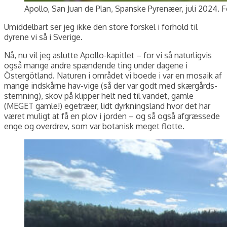
Apollo, San Juan de Plan, Spanske Pyrenæer, juli 2024. F
Umiddelbart ser jeg ikke den store forskel i forhold til
dyrene vi så i Sverige.
Nå, nu vil jeg aslutte Apollo-kapitlet – for vi så naturligvis
også mange andre spændende ting under dagene i
Östergötland. Naturen i området vi boede i var en mosaik af
mange indskårne hav-vige (så der var godt med skærgårds-
stemning), skov på klipper helt ned til vandet, gamle
(MEGET gamle!) egetræer, lidt dyrkningsland hvor det har
været muligt at få en plov i jorden – og så også afgræssede
enge og overdrev, som var botanisk meget flotte.