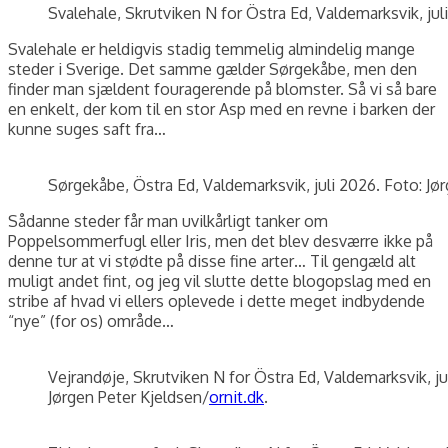
Svalehale, Skrutviken N for Östra Ed, Valdemarksvik, jul
Svalehale er heldigvis stadig temmelig almindelig mange
steder i Sverige. Det samme gælder Sørgekåbe, men den
finder man sjældent fouragerende på blomster. Så vi så bare
en enkelt, der kom til en stor Asp med en revne i barken der
kunne suges saft fra…
Sørgekåbe, Östra Ed, Valdemarksvik, juli 2026. Foto: Jø
Sådanne steder får man uvilkårligt tanker om
Poppelsommerfugl eller Iris, men det blev desværre ikke på
denne tur at vi stødte på disse fine arter… Til gengæld alt
muligt andet fint, og jeg vil slutte dette blogopslag med en
stribe af hvad vi ellers oplevede i dette meget indbydende
“nye” (for os) område…
Vejrandøje, Skrutviken N for Östra Ed, Valdemarksvik, ju
Jørgen Peter Kjeldsen/
ornit.dk
.