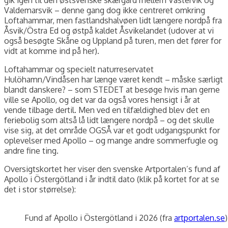
Valdemarsvik – denne gang dog ikke centreret omkring
Loftahammar, men fastlandshalvøen lidt længere nordpå fra
Åsvik/Östra Ed og østpå kaldet Åsvikelandet (udover at vi
også besøgte Skåne og Uppland på turen, men det fører for
vidt at komme ind på her).
Loftahammar og specielt naturreservatet
Hulöhamn/Vindåsen har længe været kendt – måske særligt
blandt danskere? – som STEDET at besøge hvis man gerne
ville se Apollo, og det var da også vores hensigt i år at
vende tilbage dertil. Men ved en tilfældighed blev det en
feriebolig som altså lå lidt længere nordpå – og det skulle
vise sig, at det område OGSÅ var et godt udgangspunkt for
oplevelser med Apollo – og mange andre sommerfugle og
andre fine ting.
Oversigtskortet her viser den svenske Artportalen’s fund af
Apollo i Östergötland i år indtil dato (klik på kortet for at se
det i stor størrelse):
Fund af Apollo i Östergötland i 2026 (fra
artportalen.se
)