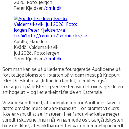
2026. Foto: Jørgen
Peter Kjeldsen/
ornit.dk
.
Apollo, Ekudden,
Kvädö, Valdemarksvik,
juli 2026. Foto: Jørgen
Peter Kjeldsen/
ornit.dk
.
Som man kan se på billederne fouragerede Apolloerne på
forskellige blomster; i starten så vi dem mest på Knopurt
eller Dueskabiose (lidt inde i landet), der blev også
fourageret på tidsler og ved kysten var det overvejende en
art høgeurt – og i et enkelt tilfælde en Kattehale.
Vi var bekendt med, at foderplanten for Apolloens larver i
dette område mest er Sankthansurt – en blomst vi ellers
ikke er vant til at se i naturen. Her fandt vi enkelte meget
spredt i skovene; men når vi nærmede os skærgårdskysten
blev det klart, at Sankthansurt her var en temmelig udbredt