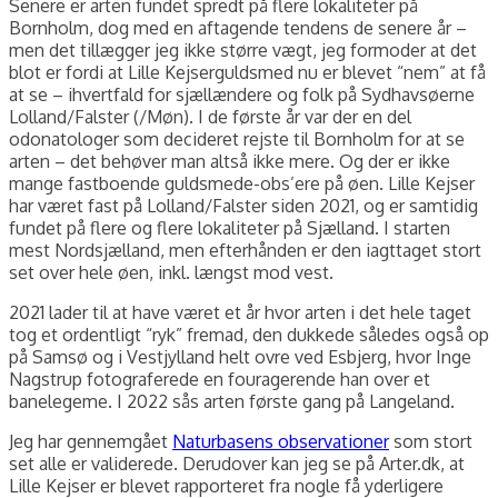
Senere er arten fundet spredt på flere lokaliteter på
Bornholm, dog med en aftagende tendens de senere år –
men det tillægger jeg ikke større vægt, jeg formoder at det
blot er fordi at Lille Kejserguldsmed nu er blevet “nem” at få
at se – ihvertfald for sjællændere og folk på Sydhavsøerne
Lolland/Falster (/Møn). I de første år var der en del
odonatologer som decideret rejste til Bornholm for at se
arten – det behøver man altså ikke mere. Og der er ikke
mange fastboende guldsmede-obs’ere på øen. Lille Kejser
har været fast på Lolland/Falster siden 2021, og er samtidig
fundet på flere og flere lokaliteter på Sjælland. I starten
mest Nordsjælland, men efterhånden er den iagttaget stort
set over hele øen, inkl. længst mod vest.
2021 lader til at have været et år hvor arten i det hele taget
tog et ordentligt “ryk” fremad, den dukkede således også op
på Samsø og i Vestjylland helt ovre ved Esbjerg, hvor Inge
Nagstrup fotograferede en fouragerende han over et
banelegeme. I 2022 sås arten første gang på Langeland.
Jeg har gennemgået
Naturbasens observationer
som stort
set alle er validerede. Derudover kan jeg se på Arter.dk, at
Lille Kejser er blevet rapporteret fra nogle få yderligere