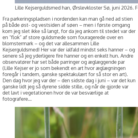
Lille Kejserguldsmed han, Ørslevkloster Sø, juni 2026. 
Fra parkeringspladsen i nordenden kan man gå ned ad stien
på både øst- og vestsiden af søen – men i første omgang
kom jeg slet ikke så langt, for da jeg ankom til stedet var der
en “flok” af store guldsmede som fouragerede over en
blomstermark – og det var allesammen Lille
Kejserguldsmed! Her var der ialfald mindst seks hanner – og
senere så jeg yderligere fire hanner og en enkelt hun. Andre
observatører har set både parringer og æglæggende par
(Lille Kejser er jo som bekendt en art hvor æglægningen
foregår i tandem, ganske spektakulært for så stor en art).
Den dag hvor jeg var der – den sidste dag i juni – var det kun
ganske lidt jeg så dyrene sidde stille, og når de gjorde var
det lavt i vegetationen hvor de var besværlige at
fotografere…