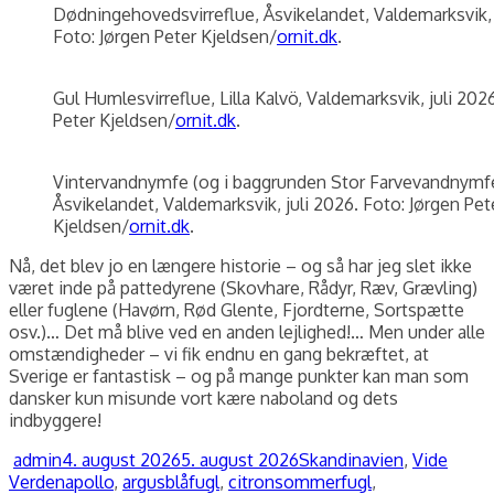
Dødningehovedsvirreflue, Åsvikelandet, Valdemarksvik, 
Foto: Jørgen Peter Kjeldsen/
ornit.dk
.
Gul Humlesvirreflue, Lilla Kalvö, Valdemarksvik, juli 202
Peter Kjeldsen/
ornit.dk
.
Vintervandnymfe (og i baggrunden Stor Farvevandnymfe
Åsvikelandet, Valdemarksvik, juli 2026. Foto: Jørgen Pet
Kjeldsen/
ornit.dk
.
Nå, det blev jo en længere historie – og så har jeg slet ikke
været inde på pattedyrene (Skovhare, Rådyr, Ræv, Grævling)
eller fuglene (Havørn, Rød Glente, Fjordterne, Sortspætte
osv.)… Det må blive ved en anden lejlighed!… Men under alle
omstændigheder – vi fik endnu en gang bekræftet, at
Sverige er fantastisk – og på mange punkter kan man som
dansker kun misunde vort kære naboland og dets
indbyggere!
Forfatter
Udgivet
Kategorier
admin
4. august 2026
5. august 2026
Skandinavien
,
Vide
Tags
Verden
apollo
,
argusblåfugl
,
citronsommerfugl
,