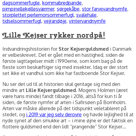
dagsommerfugle
,
kommabredpande
,
pimpinellekøllesværmer
,
sørgekåbe
,
stor farvevandnymfe
,
storplettet perlemorsommerfugl
,
svalehale
,
tidselsommerfugl
,
vejrandøje
,
vintervandnymfe
Lille Kejser rykker nordpå!
Indvandringshistorien for
Stor Kejserguldsmed
i Danmark
er velbeskrevet. Det er gået med en hastighed, siden de
første iagttagelser midt i 1990erne, som kom bag på de
fleste som beskæftiger sig med insekter. Idag er der stort
set ikke et vandhul som ikke har fastboende Stor Kejser.
Nu ser det ud til at historien skal gentage sig med den
mindre art
Lille Kejserguldsmed
. Mogens Holmen (æret
være hans minde) fandt tilbage i 2016, altså for kun ti år
siden, de første nymfer af arten i Safirsøen på Bornholm.
Arten var måske allerede på det tidspunkt veletableret på
stedet, og
i 2019 var jeg selv derovre
og havde lejlighed til at
nyde synet af den smukke art – i mine øjne er det faktisk en
flottere guldsmed end den lidt “prangende” Stor Kejser…