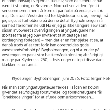
Et andet indslag i Vejlernes fugleliv, som de senere år har
været i stigning, er Rovterne. Normalt ser vi dem først i
sensommeren, men i år kom et par forbi på éndagsvisit 6.
maj. De stod i Vestsøen ud for klydekolonien, og i øvrigt må
jeg sige, at forholdene på denne del af Bygholmengen i år
ser helt fænomenale ud! Nu er jeg jo ikke længere selv som
sådan involveret i overvågningen af ynglefuglene her
(bortset fra at jeg blev inviteret til at deltage i en
kortlægning forleden) – men det er en fornøjelse at se, at
der på trods af et tørt forår kan opretholdes gode
vandstandsforhold på Bygholmengen, og bl.a. er der på
vestengen en pænt stor hættemågekoloni og altså rigtigt
mange par Klyder (ca. 250) – hvis unger netop i disse dage
klækker i stort antal.
Klydeunger, Bygholmengen, juni 2026. Foto: Jørgen Pet
Når man som ynglefugletæller færdes i sådan en koloni
giver det selvfølgelig forstyrrelse, og forældrefuglene får
“brækkede vinger” for at aflede opmærksomheden…