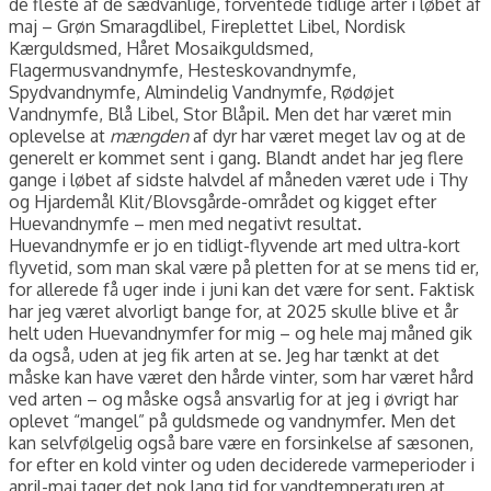
de fleste af de sædvanlige, forventede tidlige arter i løbet af
maj – Grøn Smaragdlibel, Fireplettet Libel, Nordisk
Kærguldsmed, Håret Mosaikguldsmed,
Flagermusvandnymfe, Hesteskovandnymfe,
Spydvandnymfe, Almindelig Vandnymfe, Rødøjet
Vandnymfe, Blå Libel, Stor Blåpil. Men det har været min
oplevelse at
mængden
af dyr har været meget lav og at de
generelt er kommet sent i gang. Blandt andet har jeg flere
gange i løbet af sidste halvdel af måneden været ude i Thy
og Hjardemål Klit/Blovsgårde-området og kigget efter
Huevandnymfe – men med negativt resultat.
Huevandnymfe er jo en tidligt-flyvende art med ultra-kort
flyvetid, som man skal være på pletten for at se mens tid er,
for allerede få uger inde i juni kan det være for sent. Faktisk
har jeg været alvorligt bange for, at 2025 skulle blive et år
helt uden Huevandnymfer for mig – og hele maj måned gik
da også, uden at jeg fik arten at se. Jeg har tænkt at det
måske kan have været den hårde vinter, som har været hård
ved arten – og måske også ansvarlig for at jeg i øvrigt har
oplevet “mangel” på guldsmede og vandnymfer. Men det
kan selvfølgelig også bare være en forsinkelse af sæsonen,
for efter en kold vinter og uden deciderede varmeperioder i
april-maj tager det nok lang tid for vandtemperaturen at