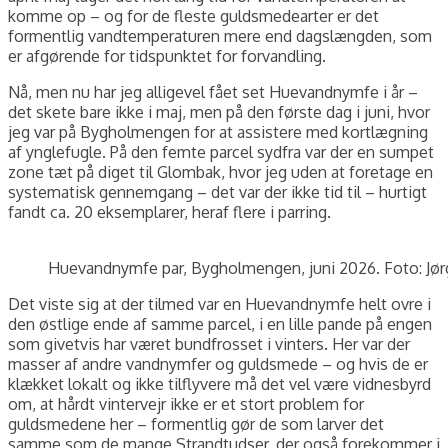
komme op – og for de fleste guldsmedearter er det
formentlig vandtemperaturen mere end dagslængden, som
er afgørende for tidspunktet for forvandling.
Nå, men nu har jeg alligevel fået set Huevandnymfe i år –
det skete bare ikke i maj, men på den første dag i juni, hvor
jeg var på Bygholmengen for at assistere med kortlægning
af ynglefugle. På den femte parcel sydfra var der en sumpet
zone tæt på diget til Glombak, hvor jeg uden at foretage en
systematisk gennemgang – det var der ikke tid til – hurtigt
fandt ca. 20 eksemplarer, heraf flere i parring.
Huevandnymfe par, Bygholmengen, juni 2026. Foto: Jør
Det viste sig at der tilmed var en Huevandnymfe helt ovre i
den østlige ende af samme parcel, i en lille pande på engen
som givetvis har været bundfrosset i vinters. Her var der
masser af andre vandnymfer og guldsmede – og hvis de er
klækket lokalt og ikke tilflyvere må det vel være vidnesbyrd
om, at hårdt vintervejr ikke er et stort problem for
guldsmedene her – formentlig gør de som larver det
samme som de mange Strandtudser, der også forekommer i