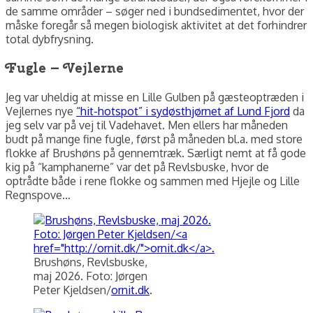
de samme områder – søger ned i bundsedimentet, hvor der
måske foregår så megen biologisk aktivitet at det forhindrer
total dybfrysning.
Fugle – Vejlerne
Jeg var uheldig at misse en Lille Gulben på gæsteoptræden i
Vejlernes nye
“hit-hotspot” i sydøsthjørnet af Lund Fjord
da
jeg selv var på vej til Vadehavet. Men ellers har måneden
budt på mange fine fugle, først på måneden bl.a. med store
flokke af Brushøns på gennemtræk. Særligt nemt at få gode
kig på “kamphanerne” var det på Revlsbuske, hvor de
optrådte både i rene flokke og sammen med Hjejle og Lille
Regnspove…
Brushøns, Revlsbuske,
maj 2026. Foto: Jørgen
Peter Kjeldsen/
ornit.dk
.