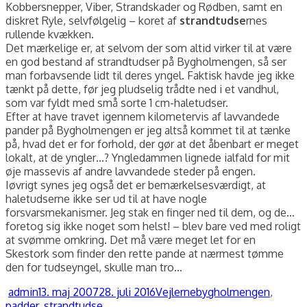
Kobbersnepper, Viber, Strandskader og Rødben, samt en
diskret Ryle, selvfølgelig – koret af
strandtudse
rnes
rullende kvækken.
Det mærkelige er, at selvom der som altid virker til at være
en god bestand af strandtudser på Bygholmengen, så ser
man forbavsende lidt til deres yngel. Faktisk havde jeg ikke
tænkt på dette, før jeg pludselig trådte ned i et vandhul,
som var fyldt med små sorte 1 cm-haletudser.
Efter at have travet igennem kilometervis af lavvandede
pander på Bygholmengen er jeg altså kommet til at tænke
på, hvad det er for forhold, der gør at det åbenbart er meget
lokalt, at de yngler…? Yngledammen lignede ialfald for mit
øje massevis af andre lavvandede steder på engen.
Iøvrigt synes jeg også det er bemærkelsesværdigt, at
haletudserne ikke ser ud til at have nogle
forsvarsmekanismer. Jeg stak en finger ned til dem, og de…
foretog sig ikke noget som helst! – blev bare ved med roligt
at svømme omkring. Det må være meget let for en
Skestork som finder den rette pande at nærmest tømme
den for tudseyngel, skulle man tro…
Forfatter
Udgivet
Kategorier
Tags
admin
13. maj 2007
28. juli 2016
Vejlerne
bygholmengen
,
padder
,
strandtudse