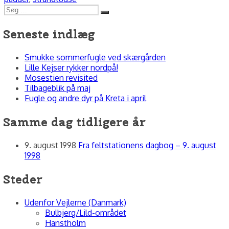
Søg
Søg
efter:
Seneste indlæg
Smukke sommerfugle ved skærgården
Lille Kejser rykker nordpå!
Mosestien revisited
Tilbageblik på maj
Fugle og andre dyr på Kreta i april
Samme dag tidligere år
9. august 1998
Fra feltstationens dagbog – 9. august
1998
Steder
Udenfor Vejlerne (Danmark)
Bulbjerg/Lild-området
Hanstholm