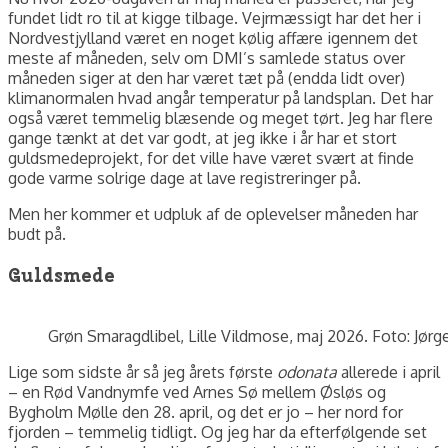
fundet lidt ro til at kigge tilbage. Vejrmæssigt har det her i
Nordvestjylland været en noget kølig affære igennem det
meste af måneden, selv om DMI’s samlede status over
måneden siger at den har været tæt på (endda lidt over)
klimanormalen hvad angår temperatur på landsplan. Det har
også været temmelig blæsende og meget tørt. Jeg har flere
gange tænkt at det var godt, at jeg ikke i år har et stort
guldsmedeprojekt, for det ville have været svært at finde
gode varme solrige dage at lave registreringer på.
Men her kommer et udpluk af de oplevelser måneden har
budt på.
Guldsmede
Grøn Smaragdlibel, Lille Vildmose, maj 2026. Foto: Jørg
Lige som sidste år så jeg årets første
odonata
allerede i april
– en Rød Vandnymfe ved Arnes Sø mellem Øsløs og
Bygholm Mølle den 28. april, og det er jo – her nord for
fjorden – temmelig tidligt. Og jeg har da efterfølgende set