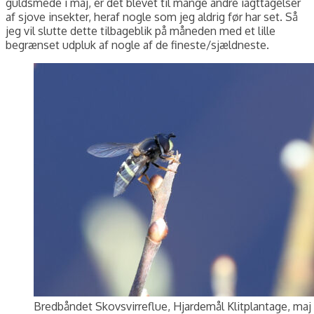
guldsmede i maj, er det blevet til mange andre iagttagelser
af sjove insekter, heraf nogle som jeg aldrig før har set. Så
jeg vil slutte dette tilbageblik på måneden med et lille
begrænset udpluk af nogle af de fineste/sjældneste.
Bredbåndet Skovsvirreflue, Hjardemål Klitplantage, maj