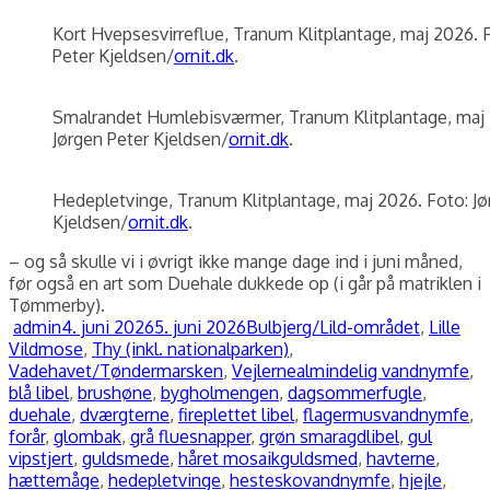
Kort Hvepsesvirreflue, Tranum Klitplantage, maj 2026. 
Peter Kjeldsen/
ornit.dk
.
Smalrandet Humlebisværmer, Tranum Klitplantage, maj 
Jørgen Peter Kjeldsen/
ornit.dk
.
Hedepletvinge, Tranum Klitplantage, maj 2026. Foto: Jø
Kjeldsen/
ornit.dk
.
– og så skulle vi i øvrigt ikke mange dage ind i juni måned,
før også en art som Duehale dukkede op (i går på matriklen i
Tømmerby).
Forfatter
Udgivet
Kategorier
admin
4. juni 2026
5. juni 2026
Bulbjerg/Lild-området
,
Lille
Vildmose
,
Thy (inkl. nationalparken)
,
Tags
Vadehavet/Tøndermarsken
,
Vejlerne
almindelig vandnymfe
,
blå libel
,
brushøne
,
bygholmengen
,
dagsommerfugle
,
duehale
,
dværgterne
,
fireplettet libel
,
flagermusvandnymfe
,
forår
,
glombak
,
grå fluesnapper
,
grøn smaragdlibel
,
gul
vipstjert
,
guldsmede
,
håret mosaikguldsmed
,
havterne
,
hættemåge
,
hedepletvinge
,
hesteskovandnymfe
,
hjejle
,