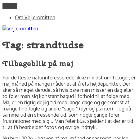
Videre
Menu
Vejlerornitten
fotos og skriblerier af Jørgen Peter Kjeldsen/ornit.dk
til
Om Vejlerornitten
indhold
Tag:
strandtudse
Tilbageblik på maj
For de fleste naturinteresserede, ikke mindst ornitologer, er
maj måned på mange måder et af årets højdepunkter. Der
sker så meget derude, så hvis bare man misser en dag eller
to føler man sig konstant bagud i forhold til at følge med.
Maj er en rigtig dejlig tid med lange dage og genkomst af
mange fine fugle og andre “sager” (dyr og planter) – og på
samme tid en stressende tid, som nogle gange fører
frustrationer med sig… Man føler bl.a. sjældent at der er tid
til at få bearbejdet fotos og øvrige indtryk.
Nu hvor 2026-udgaven af maj måned er passeret, har jeg