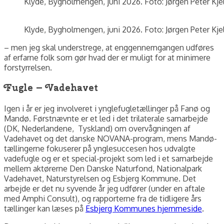
Klyde, Bygholmengen, juni 2026. Foto: Jørgen Peter Kje
Klyde, Bygholmengen, juni 2026. Foto: Jørgen Peter Kje
– men jeg skal understrege, at enggennemgangen udføres
af erfarne folk som gør hvad der er muligt for at minimere
forstyrrelsen.
Fugle – Vadehavet
Igen i år er jeg involveret i ynglefugletællinger på Fanø og
Mandø. Førstnævnte er et led i det trilaterale samarbejde
(DK, Nederlandene, Tyskland) om overvågningen af
Vadehavet og det danske NOVANA-program, mens Mandø-
tællingerne fokuserer på ynglesuccesen hos udvalgte
vadefugle og er et special-projekt som led i et samarbejde
mellem aktørerne Den Danske Naturfond, Nationalpark
Vadehavet, Naturstyrelsen og Esbjerg Kommune. Det
arbejde er det nu syvende år jeg udfører (under en aftale
med Amphi Consult), og rapporterne fra de tidligere års
tællinger kan læses på
Esbjerg Kommunes hjemmeside
.