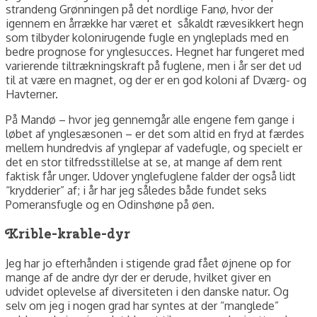
strandeng Grønningen på det nordlige Fanø, hvor der
igennem en årrække har været et såkaldt rævesikkert hegn
som tilbyder kolonirugende fugle en yngleplads med en
bedre prognose for ynglesucces. Hegnet har fungeret med
varierende tiltrækningskraft på fuglene, men i år ser det ud
til at være en magnet, og der er en god koloni af Dværg- og
Havterner.
På Mandø – hvor jeg gennemgår alle engene fem gange i
løbet af ynglesæsonen – er det som altid en fryd at færdes
mellem hundredvis af ynglepar af vadefugle, og specielt er
det en stor tilfredsstillelse at se, at mange af dem rent
faktisk får unger. Udover ynglefuglene falder der også lidt
“krydderier” af; i år har jeg således både fundet seks
Pomeransfugle og en Odinshøne på øen.
Krible-krable-dyr
Jeg har jo efterhånden i stigende grad fået øjnene op for
mange af de andre dyr der er derude, hvilket giver en
udvidet oplevelse af diversiteten i den danske natur. Og
selv om jeg i nogen grad har syntes at der “manglede”