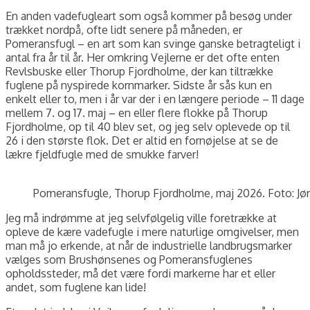
En anden vadefugleart som også kommer på besøg under
trækket nordpå, ofte lidt senere på måneden, er
Pomeransfugl – en art som kan svinge ganske betragteligt i
antal fra år til år. Her omkring Vejlerne er det ofte enten
Revlsbuske eller Thorup Fjordholme, der kan tiltrække
fuglene på nyspirede kornmarker. Sidste år sås kun en
enkelt eller to, men i år var der i en længere periode – 11 dage
mellem 7. og 17. maj – en eller flere flokke på Thorup
Fjordholme, op til 40 blev set, og jeg selv oplevede op til
26 i den største flok. Det er altid en fornøjelse at se de
lækre fjeldfugle med de smukke farver!
Pomeransfugle, Thorup Fjordholme, maj 2026. Foto: Jør
Jeg må indrømme at jeg selvfølgelig ville foretrække at
opleve de kære vadefugle i mere naturlige omgivelser, men
man må jo erkende, at når de industrielle landbrugsmarker
vælges som Brushønsenes og Pomeransfuglenes
opholdssteder, må det være fordi markerne har et eller
andet, som fuglene kan lide!