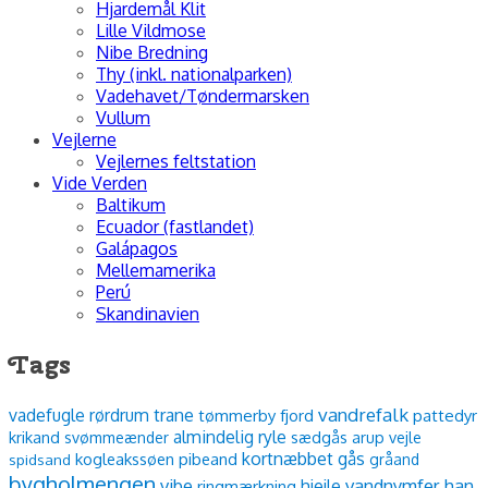
Hjardemål Klit
Lille Vildmose
Nibe Bredning
Thy (inkl. nationalparken)
Vadehavet/Tøndermarsken
Vullum
Vejlerne
Vejlernes feltstation
Vide Verden
Baltikum
Ecuador (fastlandet)
Galápagos
Mellemamerika
Perú
Skandinavien
Tags
vandrefalk
vadefugle
rørdrum
trane
tømmerby fjord
pattedyr
almindelig ryle
krikand
sædgås
arup vejle
svømmeænder
kortnæbbet gås
kogleakssøen
pibeand
spidsand
gråand
bygholmengen
vibe
vandnymfer
han
hjejle
ringmærkning