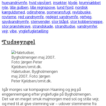
huevandnymfe
,
hvid vipstjert
,
insekter
,
klyde
,
krumnæbbet
ryle
,
lille gulben
,
lille regnspove
,
lund fjord
,
nordisk
kærguldsmed
,
odinshøne
,
pomeransfugl
,
revlsbuske
,
rovterne
,
rød vandnymfe
,
rødøjet vandnymfe
,
rørhøg
,
spydvandnymfe
,
stenvender
,
stor blåpil
,
stor kobbersneppe
,
stor præstekrave
,
strandskade
,
strandtudse
,
vandnymfer
,
vejr
,
vibe
,
ynglefugletælling
Tudseyngel
Haletudser, Bygholmengen
maj 2007. Foto: Jørgen
Peter Kjeldsen/ornit.dk.
Igår morges var kompagnon Haaning og jeg på
enggennemgang efter ynglefugle på Bygholmengen.
Det var en meget smuk majmorgen med sol og stille vejr,
og med til at give stemning var – udover stemmerne fra