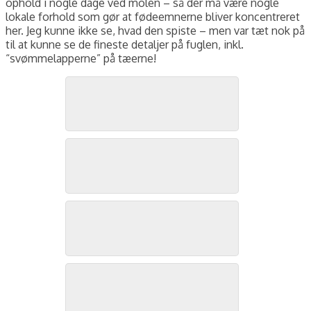
ophold i nogle dage ved molen – så der må være nogle
lokale forhold som gør at fødeemnerne bliver koncentreret
her. Jeg kunne ikke se, hvad den spiste – men var tæt nok på
til at kunne se de fineste detaljer på fuglen, inkl.
“svømmelapperne” på tæerne!
Thorshane, Roshage, november 2025. Foto: Jørgen Peter Kjeldsen/
Thorshane, Roshage, november 2025. Foto: Jørgen Peter Kjeldsen/
Thorshane, Roshage, november 2025. Foto: Jørgen Peter Kjeldsen/
Thorshane, Roshage, november 2025. Foto: Jørgen Peter Kjeldsen/