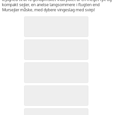
kompakt sejler, en anelse langsommere i flugten end
Mursejler måske, med dybere vingeslag med svirp!
Gråsejler, Bulbjerg, november 2025. Foto: Jørgen Peter Kjeldsen/
Gråsejler, Bulbjerg, november 2025. Foto: Jørgen Peter Kjeldsen/
Gråsejler, Bulbjerg, november 2025. Foto: Jørgen Peter Kjeldsen/
Gråsejler, Bulbjerg, november 2025. Foto: Jørgen Peter Kjeldsen/