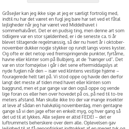
Gråsejler kan jeg ikke sige at jeg er særligt fortrolig med,
indtil nu har det været en fugl jeg bare har set ved et fåtal
lejligheder når jeg har været ved Middelhavet i
sommerhalvåret. Det er en pudsig ting, men denne art som
tidligere var en stor sjældenhed, er i de seneste ca. ti år
blevet tiltagende regelmæssig, så der nu hvert år i oktober-
november dukker nogle stykker op rundt langs vores kyster.
Og ofte er det netop ved fremspringende punkter, fyrtårne,
havne eller klinter som på Bulbjerg, at de “hænger ud”. Det
var en stor fornøjelse i går i det sene eftermiddagslys at
nyde fuglen når den – især ved klintens vestlige hjørne –
fouragerede helt tæt på. Vi stod oppe og havde den derfor
langt det meste af tiden med havet eller klinten som
baggrund, men et par gange var den også oppe og vende
lige foran os eller hen over hovedet på os, på ned til to-tre
meters afstand. Man skulle ikke tro der var mange insekter
at leve af sådan en halvkølig novemberdag, men gentagne
gange så vi den jage efter en enkelt myg, og hver gang så
det ud til at lykkes. Alle sejlere er altid FEDE! – det er
luftrummets beherskere over dem alle. Oplevelsen gav
lejlighed til at få genopfrisket indtrykket af en meget tyk og