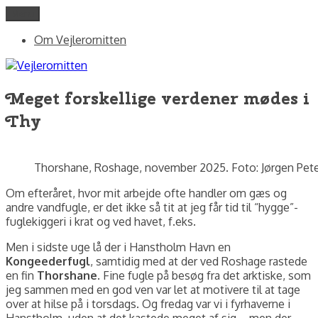
Videre
Menu
Vejlerornitten
fotos og skriblerier af Jørgen Peter Kjeldsen/ornit.dk
til
Om Vejlerornitten
indhold
Meget forskellige verdener mødes i
Thy
Thorshane, Roshage, november 2025. Foto: Jørgen Pete
Om efteråret, hvor mit arbejde ofte handler om gæs og
andre vandfugle, er det ikke så tit at jeg får tid til “hygge”-
fuglekiggeri i krat og ved havet, f.eks.
Men i sidste uge lå der i Hanstholm Havn en
Kongeederfugl
, samtidig med at der ved Roshage rastede
en fin
Thorshane
. Fine fugle på besøg fra det arktiske, som
jeg sammen med en god ven var let at motivere til at tage
over at hilse på i torsdags. Og fredag var vi i fyrhaverne i
Hanstholm, uden at det kastede meget af sig – men der