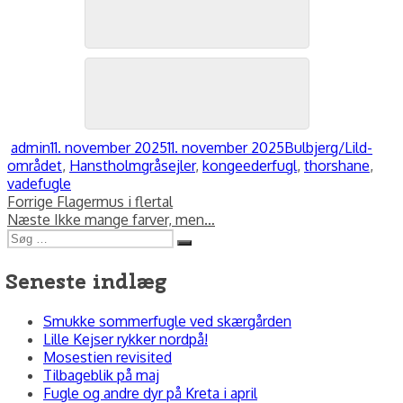
Gråsejler, Bulbjerg, november 2025. Foto: Jørgen Peter Kjeldsen/
Gråsejler, Bulbjerg, november 2025. Foto: Jørgen Peter Kjeldsen/
Forfatter
Udgivet
Kategorier
admin
11. november 2025
11. november 2025
Bulbjerg/Lild-
Tags
området
,
Hanstholm
gråsejler
,
kongeederfugl
,
thorshane
,
vadefugle
Indlægsnavigation
Forrige
Forrige
Flagermus i flertal
Næste
indlæg:
Næste
Ikke mange farver, men…
Søg
indlæg:
Søg
efter:
Seneste indlæg
Smukke sommerfugle ved skærgården
Lille Kejser rykker nordpå!
Mosestien revisited
Tilbageblik på maj
Fugle og andre dyr på Kreta i april