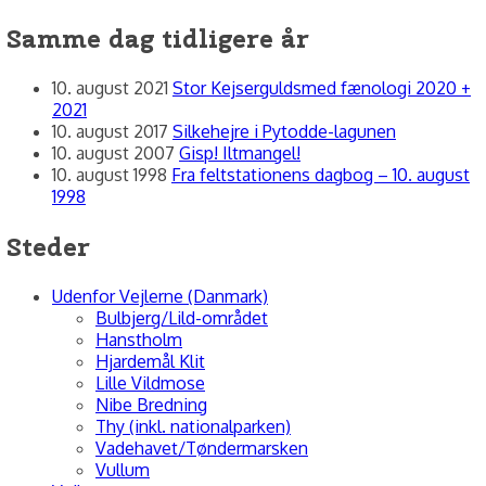
Samme dag tidligere år
10. august 2021
Stor Kejserguldsmed fænologi 2020 +
2021
10. august 2017
Silkehejre i Pytodde-lagunen
10. august 2007
Gisp! Iltmangel!
10. august 1998
Fra feltstationens dagbog – 10. august
1998
Steder
Udenfor Vejlerne (Danmark)
Bulbjerg/Lild-området
Hanstholm
Hjardemål Klit
Lille Vildmose
Nibe Bredning
Thy (inkl. nationalparken)
Vadehavet/Tøndermarsken
Vullum