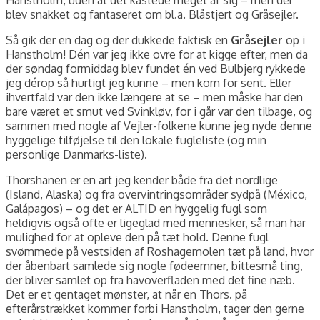
blev snakket og fantaseret om bl.a. Blåstjert og Gråsejler.
Så gik der en dag og der dukkede faktisk en
Gråsejler
op i
Hanstholm! Dén var jeg ikke ovre for at kigge efter, men da
der søndag formiddag blev fundet én ved Bulbjerg rykkede
jeg dérop så hurtigt jeg kunne – men kom for sent. Eller
ihvertfald var den ikke længere at se – men måske har den
bare været et smut ved Svinkløv, for i går var den tilbage, og
sammen med nogle af Vejler-folkene kunne jeg nyde denne
hyggelige tilføjelse til den lokale fugleliste (og min
personlige Danmarks-liste).
Thorshanen er en art jeg kender både fra det nordlige
(Island, Alaska) og fra overvintringsområder sydpå (México,
Galápagos) – og det er ALTID en hyggelig fugl som
heldigvis også ofte er ligeglad med mennesker, så man har
mulighed for at opleve den på tæt hold. Denne fugl
svømmede på vestsiden af Roshagemolen tæt på land, hvor
der åbenbart samlede sig nogle fødeemner, bittesmå ting,
der bliver samlet op fra havoverfladen med det fine næb.
Det er et gentaget mønster, at når en Thors. på
efterårstrækket kommer forbi Hanstholm, tager den gerne