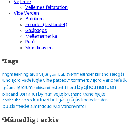
Vejlerne
Vejlernes feltstation
Vide Verden
Baltikum
Ecuador (fastlandet)
Galápagos
Mellemamerika
Perú
Skandinavien
Tags
ringmærkning
arup vejle
krikand
sædgås
glombak
svømmeænder
vibe
vandrefalk
vadefugle
lund fjord
pattedyr
tømmerby fjord
bygholmengen
rørdrum
østerild fjord
gråand
spidsand
tømmerby
han vejle
trane
hjejle
pibeand
brushøne
kortnæbbet gås
grågås
kogleakssøen
dobbeltbekkasin
guldsmede
vandnymfer
almindelig ryle
Månedligt arkiv