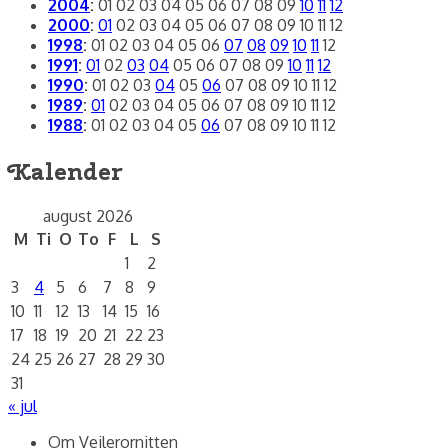
2004
:
01
02
03
04
05
06
07
08
09
10
11
12
2000
:
01
02
03
04
05
06
07
08
09
10
11
12
1998
:
01
02
03
04
05
06
07
08
09
10
11
12
1991
:
01
02
03
04
05
06
07
08
09
10
11
12
1990
:
01
02
03
04
05
06
07
08
09
10
11
12
1989
:
01
02
03
04
05
06
07
08
09
10
11
12
1988
:
01
02
03
04
05
06
07
08
09
10
11
12
Kalender
august 2026
M
Ti
O
To
F
L
S
1
2
3
4
5
6
7
8
9
10
11
12
13
14
15
16
17
18
19
20
21
22
23
24
25
26
27
28
29
30
31
« jul
Om Vejlerornitten