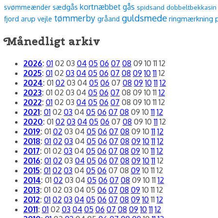
kortnæbbet gås
sædgås
svømmeænder
spidsand
dobbeltbekkasin
guldsmede
tømmerby
fjord
arup vejle
ringmærkning
gråand
Månedligt arkiv
2026
:
01
02
03
04
05
06
07
08
09
10
11
12
2025
:
01
02
03
04
05
06
07
08
09
10
11
12
2024
:
01
02
03
04
05
06
07
08
09
10
11
12
2023
:
01
02
03
04
05
06
07
08
09
10
11
12
2022
:
01
02
03
04
05
06
07
08
09
10
11
12
2021
:
01
02
03
04
05
06
07
08
09
10
11
12
2020
:
01
02
03
04
05
06
07
08
09
10
11
12
2019
:
01
02
03
04
05
06
07
08
09
10
11
12
2018
:
01
02
03
04
05
06
07
08
09
10
11
12
2017
:
01
02
03
04
05
06
07
08
09
10
11
12
2016
:
01
02
03
04
05
06
07
08
09
10
11
12
2015
:
01
02
03
04
05
06
07
08
09
10
11
12
2014
:
01
02
03
04
05
06
07
08
09
10
11
12
2013
:
01
02
03
04
05
06
07
08
09
10
11
12
2012
:
01
02
03
04
05
06
07
08
09
10
11
12
2011
:
01
02
03
04
05
06
07
08
09
10
11
12