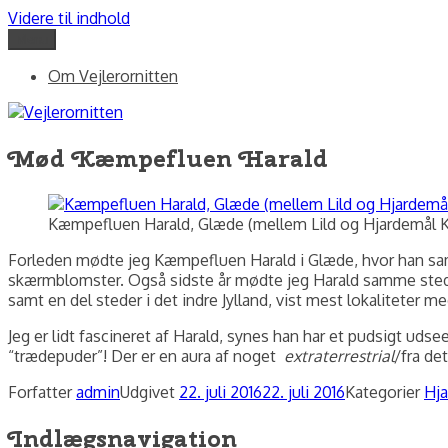
Videre til indhold
Menu
Vejlerornitten
fotos og skriblerier af Jørgen Peter Kjeldsen/ornit.dk
Om Vejlerornitten
Mød Kæmpefluen Harald
Kæmpefluen Harald, Glæde (mellem Lild og Hjardemål Klit)
Forleden mødte jeg Kæmpefluen Harald i Glæde, hvor han sammen
skærmblomster. Også sidste år mødte jeg Harald samme sted, 
samt en del steder i det indre Jylland, vist mest lokaliteter 
Jeg er lidt fascineret af Harald, synes han har et pudsigt 
“trædepuder”! Der er en aura af noget
extraterrestrial
/fra de
Forfatter
admin
Udgivet
22. juli 2016
22. juli 2016
Kategorier
Hja
Indlægsnavigation