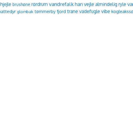
vandrefalk
han vejle
va
hjejle
rørdrum
almindelig ryle
brushøne
vibe
trane
vadefugle
pattedyr
tømmerby fjord
kogleakss
glombak