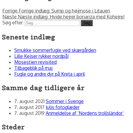
Forrige
Forrige indlæg:
Sump og højmose i Litauen
Næste
Næste indlæg:
Hvide hejrer bonanza med Kohejre!
Søg efter:
Søg
Seneste indlæg
Smukke sommerfugle ved skærgården
Lille Kejser rykker nordpå!
Mosestien revisited
Tilbageblik på maj
Fugle og andre dyr på Kreta i april
Samme dag tidligere år
7. august 2021
Sommer i Sverige
7. august 2017
Julis fotoglæder
7. august 2019
Anmeldelse af ‘Nordens trollsländor’
Steder