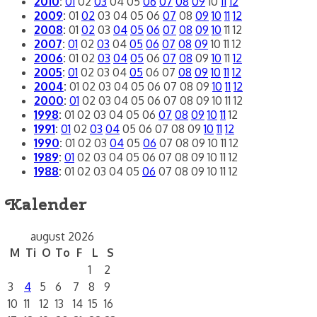
2010
:
01
02
03
04
05
06
07
08
09
10
11
12
2009
:
01
02
03
04
05
06
07
08
09
10
11
12
2008
:
01
02
03
04
05
06
07
08
09
10
11
12
2007
:
01
02
03
04
05
06
07
08
09
10
11
12
2006
:
01
02
03
04
05
06
07
08
09
10
11
12
2005
:
01
02
03
04
05
06
07
08
09
10
11
12
2004
:
01
02
03
04
05
06
07
08
09
10
11
12
2000
:
01
02
03
04
05
06
07
08
09
10
11
12
1998
:
01
02
03
04
05
06
07
08
09
10
11
12
1991
:
01
02
03
04
05
06
07
08
09
10
11
12
1990
:
01
02
03
04
05
06
07
08
09
10
11
12
1989
:
01
02
03
04
05
06
07
08
09
10
11
12
1988
:
01
02
03
04
05
06
07
08
09
10
11
12
Kalender
august 2026
M
Ti
O
To
F
L
S
1
2
3
4
5
6
7
8
9
10
11
12
13
14
15
16