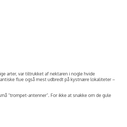
arter, var tiltrukket af nektaren i nogle hvide
ntiske flue også mest udbredt på kystnære lokaliteter –
små “trompet-antenner”. For ikke at snakke om de gule