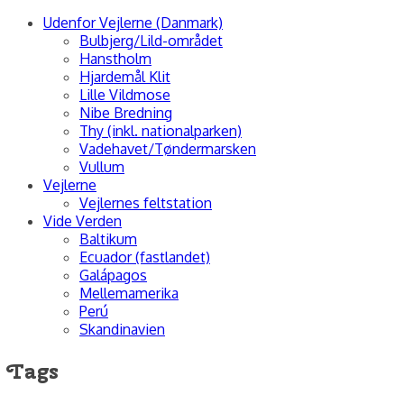
Udenfor Vejlerne (Danmark)
Bulbjerg/Lild-området
Hanstholm
Hjardemål Klit
Lille Vildmose
Nibe Bredning
Thy (inkl. nationalparken)
Vadehavet/Tøndermarsken
Vullum
Vejlerne
Vejlernes feltstation
Vide Verden
Baltikum
Ecuador (fastlandet)
Galápagos
Mellemamerika
Perú
Skandinavien
Tags