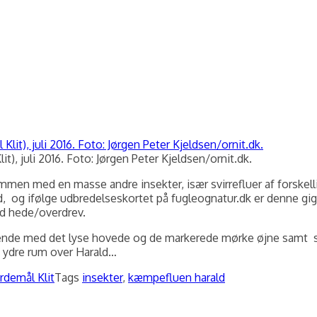
, juli 2016. Foto: Jørgen Peter Kjeldsen/ornit.dk.
 med en masse andre insekter, især svirrefluer af forskellige 
og ifølge udbredelseskortet på fugleognatur.dk er denne giga
med hede/overdrev.
udseende med det lyse hovede og de markerede mørke øjne samt 
t ydre rum over Harald…
rdemål Klit
Tags
insekter
,
kæmpefluen harald