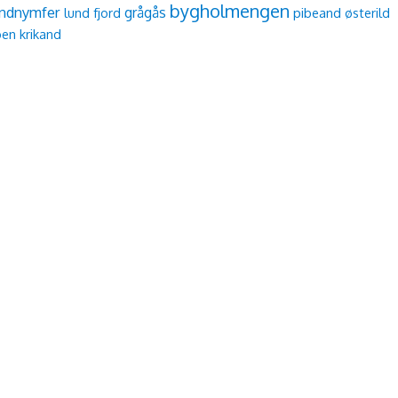
bygholmengen
ndnymfer
grågås
lund fjord
pibeand
østerild
øen
krikand