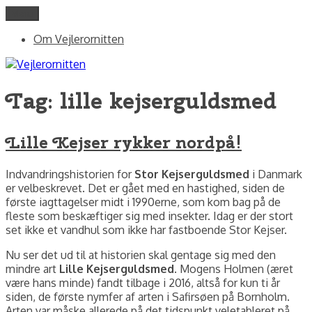
Videre
Menu
Vejlerornitten
fotos og skriblerier af Jørgen Peter Kjeldsen/ornit.dk
til
Om Vejlerornitten
indhold
Tag:
lille kejserguldsmed
Lille Kejser rykker nordpå!
Indvandringshistorien for
Stor Kejserguldsmed
i Danmark
er velbeskrevet. Det er gået med en hastighed, siden de
første iagttagelser midt i 1990erne, som kom bag på de
fleste som beskæftiger sig med insekter. Idag er der stort
set ikke et vandhul som ikke har fastboende Stor Kejser.
Nu ser det ud til at historien skal gentage sig med den
mindre art
Lille Kejserguldsmed
. Mogens Holmen (æret
være hans minde) fandt tilbage i 2016, altså for kun ti år
siden, de første nymfer af arten i Safirsøen på Bornholm.
Arten var måske allerede på det tidspunkt veletableret på