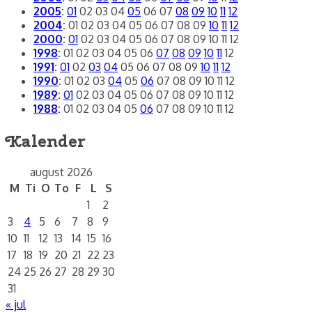
2005
:
01
02
03
04
05
06
07
08
09
10
11
12
2004
:
01
02
03
04
05
06
07
08
09
10
11
12
2000
:
01
02
03
04
05
06
07
08
09
10
11
12
1998
:
01
02
03
04
05
06
07
08
09
10
11
12
1991
:
01
02
03
04
05
06
07
08
09
10
11
12
1990
:
01
02
03
04
05
06
07
08
09
10
11
12
1989
:
01
02
03
04
05
06
07
08
09
10
11
12
1988
:
01
02
03
04
05
06
07
08
09
10
11
12
Kalender
august 2026
M
Ti
O
To
F
L
S
1
2
3
4
5
6
7
8
9
10
11
12
13
14
15
16
17
18
19
20
21
22
23
24
25
26
27
28
29
30
31
« jul