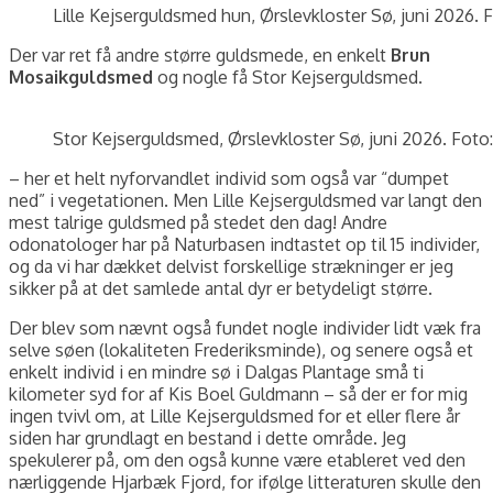
Lille Kejserguldsmed hun, Ørslevkloster Sø, juni 2026. 
Der var ret få andre større guldsmede, en enkelt
Brun
Mosaikguldsmed
og nogle få Stor Kejserguldsmed.
Stor Kejserguldsmed, Ørslevkloster Sø, juni 2026. Foto:
– her et helt nyforvandlet individ som også var “dumpet
ned” i vegetationen. Men Lille Kejserguldsmed var langt den
mest talrige guldsmed på stedet den dag! Andre
odonatologer har på Naturbasen indtastet op til 15 individer,
og da vi har dækket delvist forskellige strækninger er jeg
sikker på at det samlede antal dyr er betydeligt større.
Der blev som nævnt også fundet nogle individer lidt væk fra
selve søen (lokaliteten Frederiksminde), og senere også et
enkelt individ i en mindre sø i Dalgas Plantage små ti
kilometer syd for af Kis Boel Guldmann – så der er for mig
ingen tvivl om, at Lille Kejserguldsmed for et eller flere år
siden har grundlagt en bestand i dette område. Jeg
spekulerer på, om den også kunne være etableret ved den
nærliggende Hjarbæk Fjord, for ifølge litteraturen skulle den