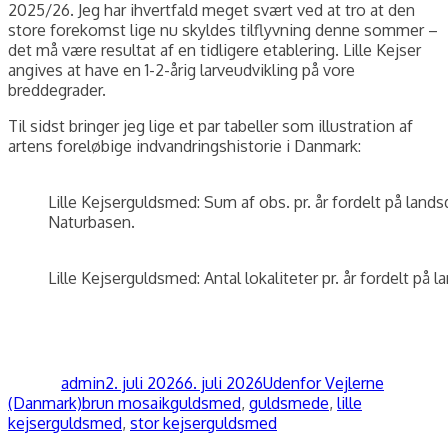
2025/26. Jeg har ihvertfald meget svært ved at tro at den
store forekomst lige nu skyldes tilflyvning denne sommer –
det må være resultat af en tidligere etablering. Lille Kejser
angives at have en 1-2-årig larveudvikling på vore
breddegrader.
Til sidst bringer jeg lige et par tabeller som illustration af
artens foreløbige indvandringshistorie i Danmark:
Lille Kejserguldsmed: Sum af obs. pr. år fordelt på land
Naturbasen.
Lille Kejserguldsmed: Antal lokaliteter pr. år fordelt på 
Forfatter
Udgivet
Kategorier
admin
2. juli 2026
6. juli 2026
Udenfor Vejlerne
Tags
(Danmark)
brun mosaikguldsmed
,
guldsmede
,
lille
kejserguldsmed
,
stor kejserguldsmed