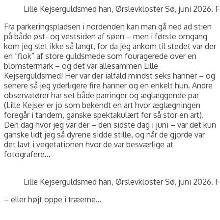
Lille Kejserguldsmed han, Ørslevkloster Sø, juni 2026. 
Fra parkeringspladsen i nordenden kan man gå ned ad stien
på både øst- og vestsiden af søen – men i første omgang
kom jeg slet ikke så langt, for da jeg ankom til stedet var der
en “flok” af store guldsmede som fouragerede over en
blomstermark – og det var allesammen Lille
Kejserguldsmed! Her var der ialfald mindst seks hanner – og
senere så jeg yderligere fire hanner og en enkelt hun. Andre
observatører har set både parringer og æglæggende par
(Lille Kejser er jo som bekendt en art hvor æglægningen
foregår i tandem, ganske spektakulært for så stor en art).
Den dag hvor jeg var der – den sidste dag i juni – var det kun
ganske lidt jeg så dyrene sidde stille, og når de gjorde var
det lavt i vegetationen hvor de var besværlige at
fotografere…
Lille Kejserguldsmed han, Ørslevkloster Sø, juni 2026. 
– eller højt oppe i træerne…