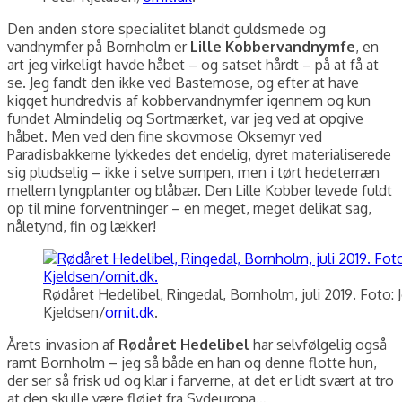
Den anden store specialitet blandt guldsmede og
vandnymfer på Bornholm er
Lille Kobbervandnymfe
, en
art jeg virkeligt havde håbet – og satset hårdt – på at få at
se. Jeg fandt den ikke ved Bastemose, og efter at have
kigget hundredvis af kobbervandnymfer igennem og kun
fundet Almindelig og Sortmærket, var jeg ved at opgive
håbet. Men ved den fine skovmose Oksemyr ved
Paradisbakkerne lykkedes det endelig, dyret materialiserede
sig pludselig – ikke i selve sumpen, men i tørt hedeterræn
mellem lyngplanter og blåbær. Den Lille Kobber levede fuldt
op til mine forventninger – en meget, meget delikat sag,
nåletynd, fin og lækker!
Rødåret Hedelibel, Ringedal, Bornholm, juli 2019. Foto: 
Kjeldsen/
ornit.dk
.
Årets invasion af
Rødåret Hedelibel
har selvfølgelig også
ramt Bornholm – jeg så både en han og denne flotte hun,
der ser så frisk ud og klar i farverne, at det er lidt svært at tro
at den skulle være fløjet fra Sydeuropa…