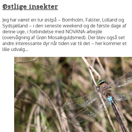
Østlige insekter
Jeg har været en tur østpå – Bornholm, Falster, Lolland og
Sydsjælland – i den seneste weekend og de første dage af
denne uge, i forbindelse med NOVANA-arbejde
(overvågning af Grøn Mosaikguldsmed). Der blev også set
andre interessante dyr når tiden var til det – her kommer et
lille udvalg…