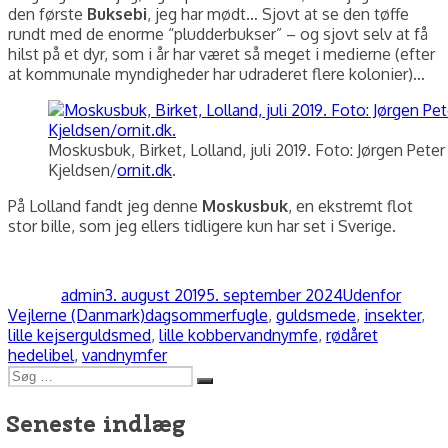
den første
Buksebi
, jeg har mødt… Sjovt at se den tøffe
rundt med de enorme “pludderbukser” – og sjovt selv at få
hilst på et dyr, som i år har været så meget i medierne (efter
at kommunale myndigheder har udraderet flere kolonier)…
Moskusbuk, Birket, Lolland, juli 2019. Foto: Jørgen Peter
Kjeldsen/
ornit.dk
.
På Lolland fandt jeg denne
Moskusbuk
, en ekstremt flot
stor bille, som jeg ellers tidligere kun har set i Sverige.
Forfatter
Udgivet
Kategorier
admin
3. august 2019
5. september 2024
Udenfor
Tags
Vejlerne (Danmark)
dagsommerfugle
,
guldsmede
,
insekter
,
lille kejserguldsmed
,
lille kobbervandnymfe
,
rødåret
hedelibel
,
vandnymfer
Søg
Søg
efter:
Seneste indlæg