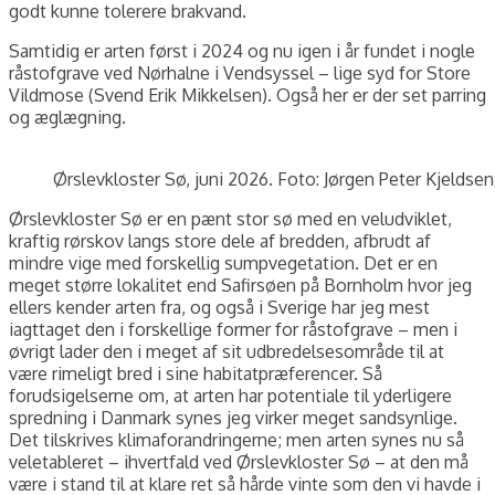
godt kunne tolerere brakvand.
Samtidig er arten først i 2024 og nu igen i år fundet i nogle
råstofgrave ved Nørhalne i Vendsyssel – lige syd for Store
Vildmose (Svend Erik Mikkelsen). Også her er der set parring
og æglægning.
Ørslevkloster Sø, juni 2026. Foto: Jørgen Peter Kjeldsen
Ørslevkloster Sø er en pænt stor sø med en veludviklet,
kraftig rørskov langs store dele af bredden, afbrudt af
mindre vige med forskellig sumpvegetation. Det er en
meget større lokalitet end Safirsøen på Bornholm hvor jeg
ellers kender arten fra, og også i Sverige har jeg mest
iagttaget den i forskellige former for råstofgrave – men i
øvrigt lader den i meget af sit udbredelsesområde til at
være rimeligt bred i sine habitatpræferencer. Så
forudsigelserne om, at arten har potentiale til yderligere
spredning i Danmark synes jeg virker meget sandsynlige.
Det tilskrives klimaforandringerne; men arten synes nu så
veletableret – ihvertfald ved Ørslevkloster Sø – at den må
være i stand til at klare ret så hårde vinte som den vi havde i