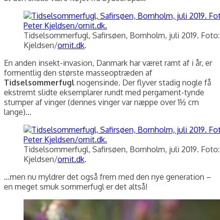
Tidselsommerfugl, Safirsøen, Bornholm, juli 2019. Foto:
Kjeldsen/
ornit.dk
.
En anden insekt-invasion, Danmark har været ramt af i år, er
formentlig den største masseoptræden af
Tidselsommerfugl
nogensinde. Der flyver stadig nogle få
ekstremt slidte eksemplarer rundt med pergament-tynde
stumper af vinger (dennes vinger var næppe over 1½ cm
lange)…
Tidselsommerfugl, Safirsøen, Bornholm, juli 2019. Foto:
Kjeldsen/
ornit.dk
.
…men nu myldrer det også frem med den nye generation –
en meget smuk sommerfugl er det altså!