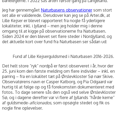
banelegeme. I 2022 sås arten første gang på Langeland.
Jeg har gennemgået
Naturbasens observationer
som stort
set alle er validerede. Derudover kan jeg se på Arter.dk, at
Lille Kejser er blevet rapporteret fra nogle få yderligere
lokaliteter, inkl. i Jylland – men jeg holder mig i denne
omgang til at kigge på observationerne fra Naturbasen.
Siden 2024 er den blevet set flere steder i Nordjylland, og
det aktuelle kort over fund fra Naturbasen ser sådan ud:
Fund af Lille Kejserguldsmed i Naturbasen 2016-2026.
Det helt store “ryk” nordpå er først observeret i år, hvor der
25. juni kom den første melding om flere individer – inkl. en
parring – fra en lokalitet tæt på Ørslevkloster Sø nær Skive.
Observatørens navn er Casper Katborg, og Pia Odgaard var
hurtig til at følge op og få forekomsten dokumenteret med
fotos. To dage senere sås den også ved selve Ørslevkloster
Sø, og i dagene derefter var vi flere af Jyllands “hårde kerne”
af guldsmede-
aficionados
, som opsøgte stedet og fik os
nogle fine oplevelser.