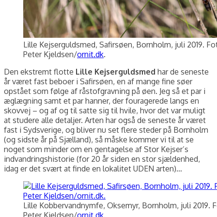
Lille Kejserguldsmed, Safirsøen, Bornholm, juli 2019. Fo
Peter Kjeldsen/
ornit.dk
.
Den ekstremt flotte
Lille Kejserguldsmed
har de seneste
år været fast beboer i Safirsøen, en af mange fine søer
opstået som følge af råstofgravning på øen. Jeg så et par i
æglægning samt et par hanner, der fouragerede langs en
skovvej – og af og til satte sig til hvile, hvor det var muligt
at studere alle detaljer. Arten har også de seneste år været
fast i Sydsverige, og bliver nu set flere steder på Bornholm
(og sidste år på Sjælland), så måske kommer vi til at se
noget som minder om en gentagelse af Stor Kejser’s
indvandringshistorie (for 20 år siden en stor sjældenhed,
idag er det svært at finde en lokalitet UDEN arten)…
Lille Kobbervandnymfe, Oksemyr, Bornholm, juli 2019. F
Peter Kjeldsen/
ornit.dk
.