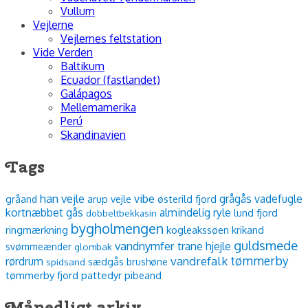
Vullum
Vejlerne
Vejlernes feltstation
Vide Verden
Baltikum
Ecuador (fastlandet)
Galápagos
Mellemamerika
Perú
Skandinavien
Tags
han vejle
vibe
grågås
vadefugle
arup vejle
østerild fjord
gråand
kortnæbbet gås
almindelig ryle
lund fjord
dobbeltbekkasin
bygholmengen
ringmærkning
kogleakssøen
krikand
guldsmede
vandnymfer
trane
hjejle
svømmeænder
glombak
tømmerby
vandrefalk
rørdrum
sædgås
spidsand
brushøne
tømmerby fjord
pattedyr
pibeand
Månedligt arkiv