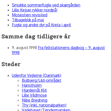
Smukke sommerfugle ved skærgården
Lille Kejser rykker nordpå!
Mosestien revisited
Tilbageblik på maj
Fugle og andre dyr på Kreta i april
Samme dag tidligere år
9. august 1998
Fra feltstationens dagbog – 9. august
1998
Steder
Udenfor Vejlerne (Danmark)
Bulbjerg/Lild-området
Hanstholm
Hjardemål Klit
Lille Vildmose
Nibe Bredning
Thy (inkl. nationalparken)
Vadehavet/Tøndermarsken