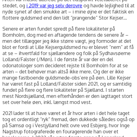
stedet, og
i 2019 var jeg selv derovre
og havde lejlighed til at
nyde synet af den smukke art – i mine øjne er det faktisk en
flottere guldsmed end den lidt “prangende” Stor Kejser…
Senere er arten fundet spredt på flere lokaliteter på
Bornholm, dog med en aftagende tendens de senere år –
men det tillægger jeg ikke større vægt, jeg formoder at det
blot er fordi at Lille Kejserguldsmed nu er blevet “nem” at få
at se – ihvertfald for sjællændere og folk på Sydhavsøerne
Lolland/Falster (/Møn). I de første år var der en del
odonatologer som decideret rejste til Bornholm for at se
arten – det behøver man altså ikke mere. Og der er ikke
mange fastboende guldsmede-obs’ere på øen. Lille Kejser
har været fast på Lolland/Falster siden 2021, og er samtidig
fundet på flere og flere lokaliteter på Sjælland. I starten
mest Nordsjælland, men efterhånden er den iagttaget stort
set over hele øen, inkl. længst mod vest.
2021 lader til at have været et år hvor arten i det hele taget
tog et ordentligt “ryk” fremad, den dukkede således også op
på Samsø og i Vestjylland helt ovre ved Esbjerg, hvor Inge
Nagstrup fotograferede en fouragerende han over et