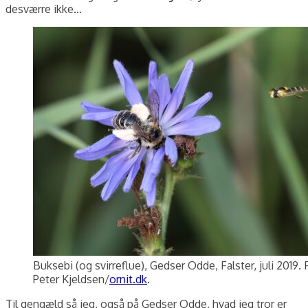
desværre ikke…
Buksebi (og svirreflue), Gedser Odde, Falster, juli 2019. 
Peter Kjeldsen/
ornit.dk
.
Til gengæld så jeg, også på Gedser Odde, hvad jeg tror er