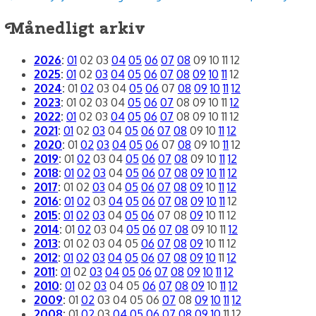
Månedligt arkiv
2026
:
01
02
03
04
05
06
07
08
09
10
11
12
2025
:
01
02
03
04
05
06
07
08
09
10
11
12
2024
:
01
02
03
04
05
06
07
08
09
10
11
12
2023
:
01
02
03
04
05
06
07
08
09
10
11
12
2022
:
01
02
03
04
05
06
07
08
09
10
11
12
2021
:
01
02
03
04
05
06
07
08
09
10
11
12
2020
:
01
02
03
04
05
06
07
08
09
10
11
12
2019
:
01
02
03
04
05
06
07
08
09
10
11
12
2018
:
01
02
03
04
05
06
07
08
09
10
11
12
2017
:
01
02
03
04
05
06
07
08
09
10
11
12
2016
:
01
02
03
04
05
06
07
08
09
10
11
12
2015
:
01
02
03
04
05
06
07
08
09
10
11
12
2014
:
01
02
03
04
05
06
07
08
09
10
11
12
2013
:
01
02
03
04
05
06
07
08
09
10
11
12
2012
:
01
02
03
04
05
06
07
08
09
10
11
12
2011
:
01
02
03
04
05
06
07
08
09
10
11
12
2010
:
01
02
03
04
05
06
07
08
09
10
11
12
2009
:
01
02
03
04
05
06
07
08
09
10
11
12
2008
:
01
02
03
04
05
06
07
08
09
10
11
12