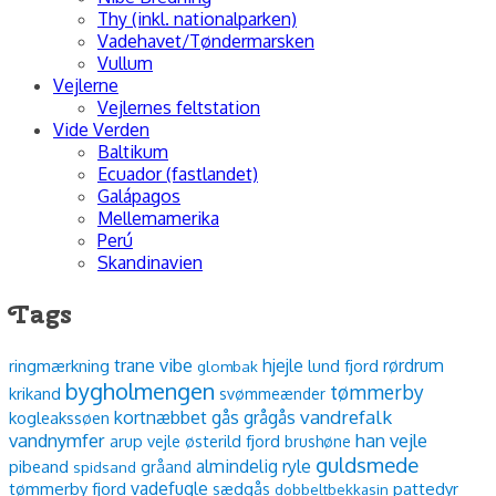
Thy (inkl. nationalparken)
Vadehavet/Tøndermarsken
Vullum
Vejlerne
Vejlernes feltstation
Vide Verden
Baltikum
Ecuador (fastlandet)
Galápagos
Mellemamerika
Perú
Skandinavien
Tags
vibe
trane
hjejle
rørdrum
ringmærkning
lund fjord
glombak
bygholmengen
tømmerby
krikand
svømmeænder
vandrefalk
kortnæbbet gås
grågås
kogleakssøen
vandnymfer
han vejle
arup vejle
østerild fjord
brushøne
guldsmede
almindelig ryle
pibeand
spidsand
gråand
vadefugle
tømmerby fjord
sædgås
pattedyr
dobbeltbekkasin