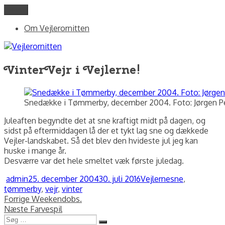
Videre
Menu
Vejlerornitten
fotos og skriblerier af Jørgen Peter Kjeldsen/ornit.dk
til
Om Vejlerornitten
indhold
VinterVejr i Vejlerne!
Snedække i Tømmerby, december 2004. Foto: Jørgen Pe
Juleaften begyndte det at sne kraftigt midt på dagen, og
sidst på eftermiddagen lå der et tykt lag sne og dækkede
Vejler-landskabet. Så det blev den hvideste jul jeg kan
huske i mange år.
Desværre var det hele smeltet væk første juledag.
Forfatter
Udgivet
Kategorier
Tags
admin
25. december 2004
30. juli 2016
Vejlerne
sne
,
tømmerby
,
vejr
,
vinter
Indlægsnavigation
Forrige
Forrige
Weekendobs.
Næste
indlæg:
Næste
Farvespil
Søg
indlæg: