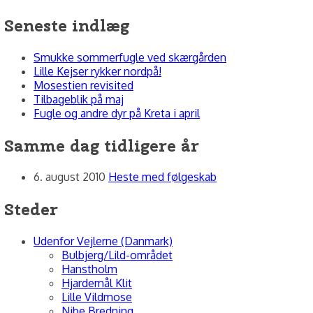
Søg
efter:
Seneste indlæg
Smukke sommerfugle ved skærgården
Lille Kejser rykker nordpå!
Mosestien revisited
Tilbageblik på maj
Fugle og andre dyr på Kreta i april
Samme dag tidligere år
6. august 2010
Heste med følgeskab
Steder
Udenfor Vejlerne (Danmark)
Bulbjerg/Lild-området
Hanstholm
Hjardemål Klit
Lille Vildmose
Nibe Bredning