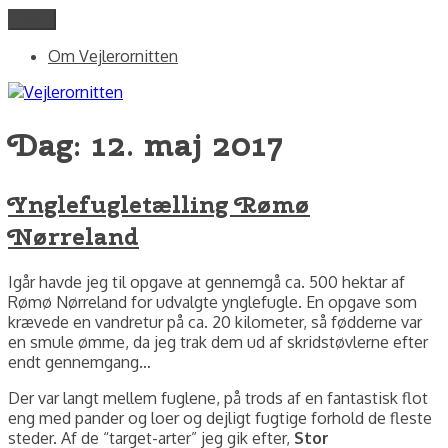
Videre
Menu
Vejlerornitten
fotos og skriblerier af Jørgen Peter Kjeldsen/ornit.dk
til
Om Vejlerornitten
indhold
Dag:
12. maj 2017
Ynglefugletælling Rømø
Nørreland
Igår havde jeg til opgave at gennemgå ca. 500 hektar af
Rømø Nørreland for udvalgte ynglefugle. En opgave som
krævede en vandretur på ca. 20 kilometer, så fødderne var
en smule ømme, da jeg trak dem ud af skridstøvlerne efter
endt gennemgang…
Der var langt mellem fuglene, på trods af en fantastisk flot
eng med pander og loer og dejligt fugtige forhold de fleste
steder. Af de “target-arter” jeg gik efter,
Stor