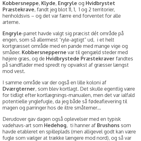
Kobbersneppe
,
Klyde
,
Engryle
og
Hvidbrystet
Præstekrave
, fandt jeg blot 11, 1, 1 og 2 territorier,
henholdsvis – og det var færre end forventet for alle
arterne.
Engryle
-parret havde valgt sig præcist dét område på
engen, som så allermest “ryle-agtigt” ud, i et helt
kortgræsset område med en pande med mange vige og
småøer.
Kobbersnepperne
var til gengæld steder med
højere græs, og de
Hvidbrystede Præstekraver
fandtes
på sandflader med spredt ny opvækst af græsser længst
mod vest.
I samme område var der også en lille koloni af
Dværgterner
, som blev kortlagt. Det skulle egentlig være
for tidligt efter kortlægnings-manualen, men det var ialfald
potentielle ynglefugle, da jeg både så fødeaflevering til
magen og parringer hos de iltre småterner…
Derudover gav dagen også oplevelser med en typisk
vadehavs-art som
Hedehøg
, ti hanner af
Brushøns
som
havde etableret en spilleplads (men alligevel godt kan være
fugle som vælger at trække længere mod nord), og så var