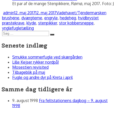
Et par af de mange Stenpikkere, Rømø, maj 2017. Foto: 
Forfatter
Udgivet
Kategorier
Tag
admin
12. maj 2017
12. maj 2017
Vadehavet/Tøndermarsken
brushøne
,
dværgterne
,
engryle
,
hedehøg
,
hvidbrystet
præstekrave
,
klyde
,
stenpikker
,
stor kobbersneppe
,
ynglefugletælling
Søg
Søg
efter:
Seneste indlæg
Smukke sommerfugle ved skærgården
Lille Kejser rykker nordpå!
Mosestien revisited
Tilbageblik på maj
Fugle og andre dyr på Kreta i april
Samme dag tidligere år
9. august 1998
Fra feltstationens dagbog – 9. august
1998