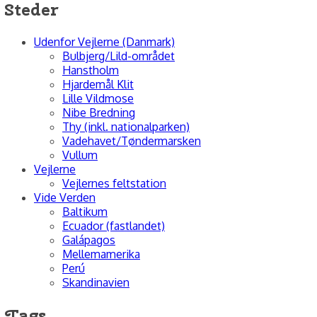
Steder
Udenfor Vejlerne (Danmark)
Bulbjerg/Lild-området
Hanstholm
Hjardemål Klit
Lille Vildmose
Nibe Bredning
Thy (inkl. nationalparken)
Vadehavet/Tøndermarsken
Vullum
Vejlerne
Vejlernes feltstation
Vide Verden
Baltikum
Ecuador (fastlandet)
Galápagos
Mellemamerika
Perú
Skandinavien
Tags