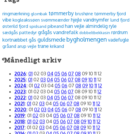
tømmerby
ringmærkning
tømmerby fjord
glombak
brushøne
vibe
vandnymfer
hjejle
kogleakssøen
lund fjord
svømmeænder
han vejle
almindelig ryle
østerild fjord
pibeand
spidsand
vandrefalk
grågås
rørdrum
sædgås
pattedyr
dobbeltbekkasin
bygholmengen
guldsmede
kortnæbbet gås
vadefugle
trane
arup vejle
krikand
gråand
Månedligt arkiv
2026
:
01
02
03
04
05
06
07
08
09
10
11
12
2025
:
01
02
03
04
05
06
07
08
09
10
11
12
2024
:
01
02
03
04
05
06
07
08
09
10
11
12
2023
:
01
02
03
04
05
06
07
08
09
10
11
12
2022
:
01
02
03
04
05
06
07
08
09
10
11
12
2021
:
01
02
03
04
05
06
07
08
09
10
11
12
2020
:
01
02
03
04
05
06
07
08
09
10
11
12
2019
:
01
02
03
04
05
06
07
08
09
10
11
12
2018
:
01
02
03
04
05
06
07
08
09
10
11
12
2017
:
01
02
03
04
05
06
07
08
09
10
11
12
2016
:
01
02
03
04
05
06
07
08
09
10
11
12