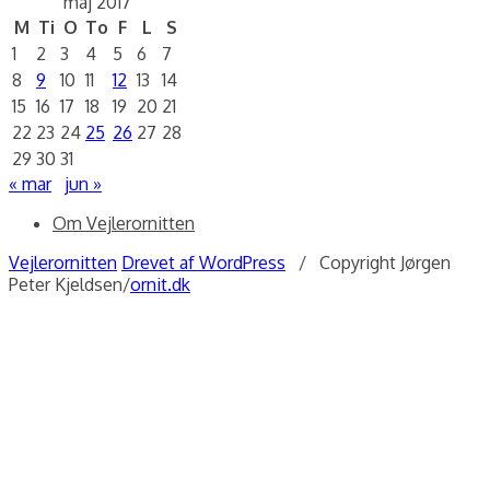
maj 2017
M
Ti
O
To
F
L
S
1
2
3
4
5
6
7
8
9
10
11
12
13
14
15
16
17
18
19
20
21
22
23
24
25
26
27
28
29
30
31
« mar
jun »
Om Vejlerornitten
Vejlerornitten
Drevet af WordPress
/ Copyright Jørgen
Peter Kjeldsen/
ornit.dk