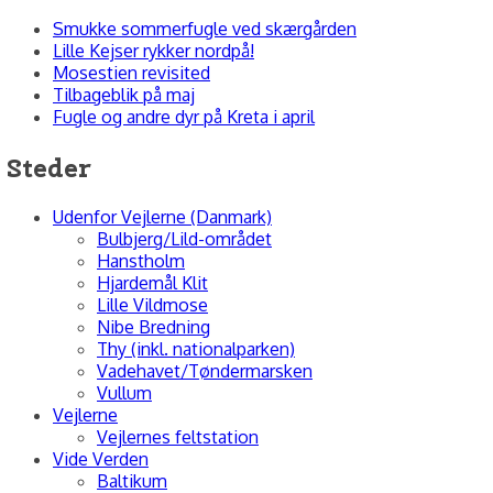
Smukke sommerfugle ved skærgården
Lille Kejser rykker nordpå!
Mosestien revisited
Tilbageblik på maj
Fugle og andre dyr på Kreta i april
Steder
Udenfor Vejlerne (Danmark)
Bulbjerg/Lild-området
Hanstholm
Hjardemål Klit
Lille Vildmose
Nibe Bredning
Thy (inkl. nationalparken)
Vadehavet/Tøndermarsken
Vullum
Vejlerne
Vejlernes feltstation
Vide Verden
Baltikum