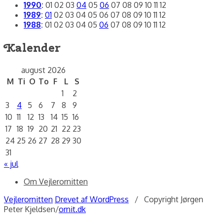
1990
:
01
02
03
04
05
06
07
08
09
10
11
12
1989
:
01
02
03
04
05
06
07
08
09
10
11
12
1988
:
01
02
03
04
05
06
07
08
09
10
11
12
Kalender
august 2026
M
Ti
O
To
F
L
S
1
2
3
4
5
6
7
8
9
10
11
12
13
14
15
16
17
18
19
20
21
22
23
24
25
26
27
28
29
30
31
« jul
Om Vejlerornitten
Vejlerornitten
Drevet af WordPress
/ Copyright Jørgen
Peter Kjeldsen/
ornit.dk