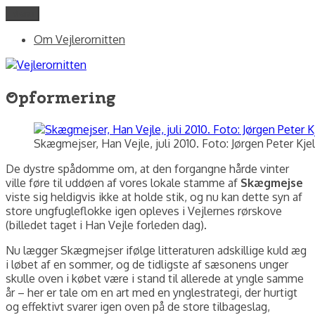
Videre
Menu
Vejlerornitten
fotos og skriblerier af Jørgen Peter Kjeldsen/ornit.dk
til
Om Vejlerornitten
indhold
Opformering
Skægmejser, Han Vejle, juli 2010. Foto: Jørgen Peter Kje
De dystre spådomme om, at den forgangne hårde vinter
ville føre til uddøen af vores lokale stamme af
Skægmejse
viste sig heldigvis ikke at holde stik, og nu kan dette syn af
store ungfugleflokke igen opleves i Vejlernes rørskove
(billedet taget i Han Vejle forleden dag).
Nu lægger Skægmejser ifølge litteraturen adskillige kuld æg
i løbet af en sommer, og de tidligste af sæsonens unger
skulle oven i købet være i stand til allerede at yngle samme
år – her er tale om en art med en ynglestrategi, der hurtigt
og effektivt svarer igen oven på de store tilbageslag,