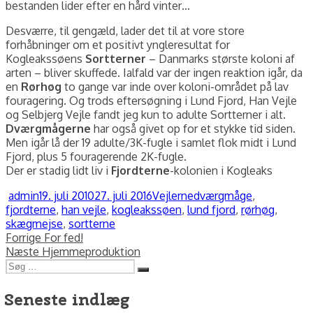
bestanden lider efter en hård vinter…
Desværre, til gengæld, lader det til at vore store
forhåbninger om et positivt yngleresultat for
Kogleakssøens
Sortterner
– Danmarks største koloni af
arten – bliver skuffede. Ialfald var der ingen reaktion igår, da
en
Rørhøg
to gange var inde over koloni-området på lav
fouragering. Og trods eftersøgning i Lund Fjord, Han Vejle
og Selbjerg Vejle fandt jeg kun to adulte Sortterner i alt.
Dværgmågerne
har også givet op for et stykke tid siden.
Men igår lå der 19 adulte/3K-fugle i samlet flok midt i Lund
Fjord, plus 5 fouragerende 2K-fugle.
Der er stadig lidt liv i
Fjordterne
-kolonien i Kogleaks
Forfatter
Udgivet
Kategorier
Tags
admin
19. juli 2010
27. juli 2016
Vejlerne
dværgmåge
,
fjordterne
,
han vejle
,
kogleakssøen
,
lund fjord
,
rørhøg
,
skægmejse
,
sortterne
Indlægsnavigation
Forrige
Forrige
For fed!
Næste
indlæg:
Næste
Hjemmeproduktion
Søg
indlæg:
Søg
efter:
Seneste indlæg