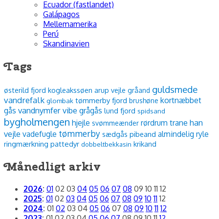
Ecuador (fastlandet)
Galápagos
Mellemamerika
Perú
Skandinavien
Tags
guldsmede
østerild fjord
kogleakssøen
arup vejle
gråand
vandrefalk
kortnæbbet
tømmerby fjord
glombak
brushøne
vandnymfer
vibe
gås
grågås
lund fjord
spidsand
bygholmengen
han
hjejle
rørdrum
trane
svømmeænder
tømmerby
vejle
vadefugle
almindelig ryle
sædgås
pibeand
ringmærkning
pattedyr
krikand
dobbeltbekkasin
Månedligt arkiv
2026
:
01
02
03
04
05
06
07
08
09
10
11
12
2025
:
01
02
03
04
05
06
07
08
09
10
11
12
2024
:
01
02
03
04
05
06
07
08
09
10
11
12
2023
:
01
02
03
04
05
06
07
08
09
10
11
12