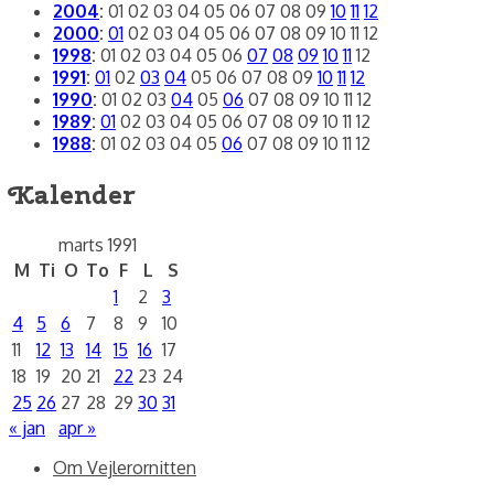
2004
:
01
02
03
04
05
06
07
08
09
10
11
12
2000
:
01
02
03
04
05
06
07
08
09
10
11
12
1998
:
01
02
03
04
05
06
07
08
09
10
11
12
1991
:
01
02
03
04
05
06
07
08
09
10
11
12
1990
:
01
02
03
04
05
06
07
08
09
10
11
12
1989
:
01
02
03
04
05
06
07
08
09
10
11
12
1988
:
01
02
03
04
05
06
07
08
09
10
11
12
Kalender
marts 1991
M
Ti
O
To
F
L
S
1
2
3
4
5
6
7
8
9
10
11
12
13
14
15
16
17
18
19
20
21
22
23
24
25
26
27
28
29
30
31
« jan
apr »
Om Vejlerornitten