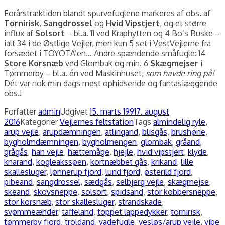
Forårstræktiden blandt spurvefuglene markeres af obs. af
Tornirisk
,
Sangdrossel
og
Hvid Vipstjert
, og et større
influx af
Solsort
– bl.a. 11 ved Kraphytten og 4 Bo’s Buske –
ialt 34 i de Østlige Vejler, men kun 5 set i VestVejlerne fra
forsædet i TOYOTA’en… Andre spændende småfugle: 14
Store Korsnæb
ved Glombak og min. 6
Skægmejser
i
Tømmerby – bl.a. én ved Maskinhuset,
som havde ring på!
Dét var nok min dags mest ophidsende og fantasiæggende
obs.!
Forfatter
admin
Udgivet
15. marts 1991
7. august
2016
Kategorier
Vejlernes feltstation
Tags
almindelig ryle
,
arup vejle
,
arupdæmningen
,
atlingand
,
blisgås
,
brushøne
,
bygholmdæmningen
,
bygholmengen
,
glombak
,
gråand
,
grågås
,
han vejle
,
hættemåge
,
hjejle
,
hvid vipstjert
,
klyde
,
knarand
,
kogleakssøen
,
kortnæbbet gås
,
krikand
,
lille
skallesluger
,
lønnerup fjord
,
lund fjord
,
østerild fjord
,
pibeand
,
sangdrossel
,
sædgås
,
selbjerg vejle
,
skægmejse
,
skeand
,
skovsneppe
,
solsort
,
spidsand
,
stor kobbersneppe
,
stor korsnæb
,
stor skallesluger
,
strandskade
,
svømmeænder
,
taffeland
,
toppet lappedykker
,
tornirisk
,
tømmerby fjord
,
troldand
,
vadefugle
,
vesløs/arup vejle
,
vibe