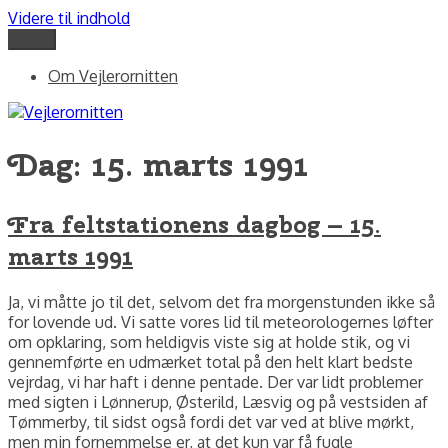
Videre til indhold
Menu
Vejlerornitten
fotos og skriblerier af Jørgen Peter Kjeldsen/ornit.dk
Om Vejlerornitten
Dag:
15. marts 1991
Fra feltstationens dagbog – 15.
marts 1991
Ja, vi måtte jo til det, selvom det fra morgenstunden ikke så
for lovende ud. Vi satte vores lid til meteorologernes løfter
om opklaring, som heldigvis viste sig at holde stik, og vi
gennemførte en udmærket total på den helt klart bedste
vejrdag, vi har haft i denne pentade. Der var lidt problemer
med sigten i Lønnerup, Østerild, Læsvig og på vestsiden af
Tømmerby, til sidst også fordi det var ved at blive mørkt,
men min fornemmelse er, at det kun var få fugle