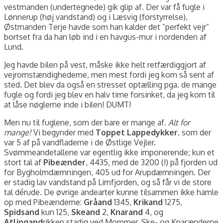
vestmanden (undertegnede) gik glip af. Der var få fugle i
Lønnerup (høj vandstand) og i Læsvig (forstyrrelse).
Østmanden Terje havde som han kalder det ”perfekt vejr”
bortset fra da han løb ind i en havgus-mur i nordenden af
Lund.
Jeg havde bilen på vest, måske ikke helt retfærdiggjort af
vejromstændighederne, men mest fordi jeg kom så sent af
sted. Det blev da også en stresset optælling pga. de mange
fugle og fordi jeg blev en halv time forsinket, da jeg kom til
at låse nøglerne inde i bilen! DUMT!
Men nu til fuglene, som der bare er mange af.
Alt for
mange!
Vi begynder med
Toppet Lappedykker
, som der
var 5 af på vandfladerne i de Østlige Vejler.
Svømmeandetallene var egentlig ikke imponerende; kun et
stort tal af
Pibeænder
, 4435, med de 3200 (!) på fjorden ud
for Bygholmdæmningen, 405 ud for Arupdæmningen. Der
er stadig lav vandstand på Limfjorden, og så får vi de store
tal dérude. De øvrige andearter kunne tilsammen ikke hamle
op med Pibeænderne:
Gråand
1345,
Krikand
1275,
Spidsand
kun 125,
Skeand
2,
Knarand
4, og
Atlingand
rikken stadig ved Mommer. Ske- og Knarænderne