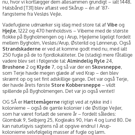
nu, hvor vi kortlægger dem allesammen grundigt – ialt 1448.
Halsbånd [T31] blev aflæst ved Skårup – én af ’87-
fangsterne fra Vesløs Vejle.
Vadefuglene udmærker sig idag med store tal af
Vibe
og
Hjejle
, 1222 og 470 henholdsvis – Viberne med de største
flokke på Bygholmengen og i Arup, Hjejlerne ligeligt fordelt
mellem Bygholm, Vesløs/Arup, Østerild og Lønnerup. Også
Strandskaderne
er ved at komme godt med nu, med ialt
250 fugle på de to fjordlokaliteter. De (stadig) mere fåtallige
vadere blev set i følgende tal:
Almindelig Ryle
24,
Brushøne
2 og
Klyde
7, og så var der en
Skovsneppe
,
som Terje havde megen glæde af ved Krap – den blev
skræmt op og set fint adskillige gange. Det var også Terje,
der havde årets første
Store Kobbersneppe
– vildt
spillende på Bygholmengen. Det var jo også ventet!
OG SÅ er
Hættemågerne
rigtigt ved at rykke ind i
kolonierne – også de gamle kolonier i de Østlige Vejler,
som har været forladt de senere år – fordelt således:
Glombak 9, Selbjerg 25, Kogleaks 90, Han 4 og Lund 80. De
kan naturligvis sagtens nå at opgive endnu! I Arup-
kolonierne selvfølgelig masser af fugle og larm.