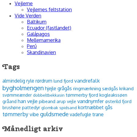
Vejlerne
Vejlernes feltstation
Vide Verden
Baltikum
Ecuador (fastlandet)
Galápagos
Mellemamerika
Perú
Skandinavien
Tags
vandrefalk
almindelig ryle
rørdrum
lund fjord
bygholmengen
hjejle
grågås
ringmærkning
sædgås
krikand
tømmerby fjord
kogleakssøen
svømmeænder
dobbeltbekkasin
han vejle
vandnymfer
pibeand
arup vejle
østerild fjord
gråand
kortnæbbet gås
pattedyr
brushøne
glombak
spidsand
guldsmede
tømmerby
vibe
vadefugle
trane
Månedligt arkiv