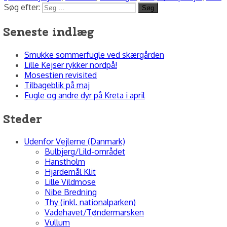
Søg efter:
Søg
Seneste indlæg
Smukke sommerfugle ved skærgården
Lille Kejser rykker nordpå!
Mosestien revisited
Tilbageblik på maj
Fugle og andre dyr på Kreta i april
Steder
Udenfor Vejlerne (Danmark)
Bulbjerg/Lild-området
Hanstholm
Hjardemål Klit
Lille Vildmose
Nibe Bredning
Thy (inkl. nationalparken)
Vadehavet/Tøndermarsken
Vullum