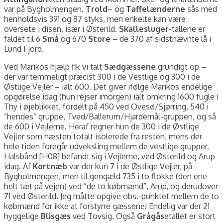
var på Bygholmengen.
Trold
– og
Taffelænderne
sås med
henholdsvis 391 og 87 styks, men enkelte kan være
oversete i disen, især i Østerild.
Skallesluger
-tallene er
faldet til 6
Små
og 670
Store
– de 370 af sidstnævnte lå i
Lund Fjord.
Ved Marikos hjælp fik vi talt
Sædgæssene
grundigt op –
der var temmeligt præcist 300 i de Vestlige og 300 i de
Østlige Vejler – ialt 600. Det giver ifølge Marikos endelige
opgørelse idag (hun rejser imorgen) ialt omkring 1600 fugle i
Thy i øjeblikket, fordelt på 450 ved Ovesø/Sjørring, 540 i
”hendes” gruppe, Tved/Ballerum/Hjardemål-gruppen, og så
de 600 i Vejlerne. Heraf regner hun de 300 i de Østlige
Vejler som næsten totalt isolerede fra resten, mens der
hele tiden foregår udveksling mellem de vestlige grupper.
Halsbånd [H08] befandt sig i Vejlerne, ved Østerild og Arup
idag. Af
Kortnæb
var der kun 7 i de Østlige Vejler, på
Bygholmengen, men til gengæld 735 i to flokke (den ene
helt tæt på vejen) ved ”de to købmænd”, Arup, og derudover
71 ved Østerild. Jeg måtte opgive obs.-punktet mellem de to
købmænd for ikke at forstyrre gæssene! Endelig var der 21
hyggelige
Blisgæs
ved Tovsig. Også
Grågås
etallet er stort