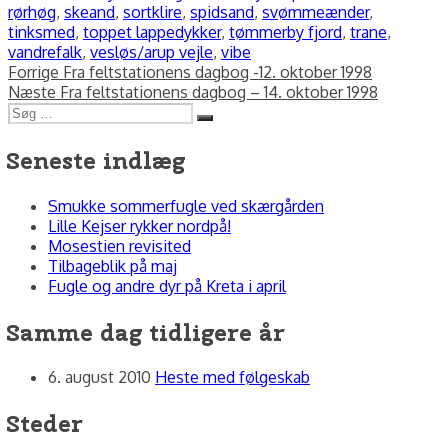
rørhøg
,
skeand
,
sortklire
,
spidsand
,
svømmeænder
,
tinksmed
,
toppet lappedykker
,
tømmerby fjord
,
trane
,
vandrefalk
,
vesløs/arup vejle
,
vibe
Indlægsnavigation
Forrige
Forrige
Fra feltstationens dagbog -12. oktober 1998
Næste
indlæg:
Næste
Fra feltstationens dagbog – 14. oktober 1998
Søg
indlæg:
Søg
efter:
Seneste indlæg
Smukke sommerfugle ved skærgården
Lille Kejser rykker nordpå!
Mosestien revisited
Tilbageblik på maj
Fugle og andre dyr på Kreta i april
Samme dag tidligere år
6. august 2010
Heste med følgeskab
Steder