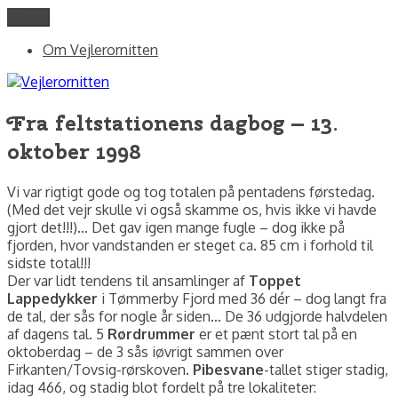
Videre
Menu
Vejlerornitten
fotos og skriblerier af Jørgen Peter Kjeldsen/ornit.dk
til
Om Vejlerornitten
indhold
Fra feltstationens dagbog – 13.
oktober 1998
Vi var rigtigt gode og tog totalen på pentadens førstedag.
(Med det vejr skulle vi også skamme os, hvis ikke vi havde
gjort det!!!)… Det gav igen mange fugle – dog ikke på
fjorden, hvor vandstanden er steget ca. 85 cm i forhold til
sidste total!!!
Der var lidt tendens til ansamlinger af
Toppet
Lappedykker
i Tømmerby Fjord med 36 dér – dog langt fra
de tal, der sås for nogle år siden… De 36 udgjorde halvdelen
af dagens tal. 5
Rørdrummer
er et pænt stort tal på en
oktoberdag – de 3 sås iøvrigt sammen over
Firkanten/Tovsig-rørskoven.
Pibesvane
-tallet stiger stadig,
idag 466, og stadig blot fordelt på tre lokaliteter: