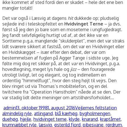
ikke kommet af sted fordi den er skadet – hele det ene ben
mangler totalt!
Det var også i Læsvig at dagens
hit
dukkede op; pludselig
sejlede ind i teleskopfeltet en
Hvidvinget Terne
– ja dvs.
først så jeg den jo bare som en moseterne i ungfugledragt.
Jeg fandt selvfølgelig hurtigt ud af, at det ikke var en
Sortterne p.g.a. manglende “skulderplet”, men det var straks
lidt sværere sikkert at fastslå, om det var en Hvidvinget eller
en Hvidskægget – især efter den debat, der var om
bestemmelsen af fuglen på Agger Tange i sidste uge. Jeg
følte mig dog ret sikker på, at det
var
en Hvidvinget, p.g.a.
hovedtegning, meget lys hale og
jizz
– den fouragerede
utroligt livligt, let og elegant, og tog indimellem en
ordentlig “himmelflugt”, hvor den steg højt til vejrs. Den
blev ringet ud via Thomas’s mobiltelefon, og en del
twitchere fra “Operation Hanstholm” nåede at se den. Der
var stadig lidt delte meninger om artstilhørsforholdet…
Forfatter
Udgivet
Kategorier
Tags
admin
13. oktober 1998
1. august 2016
Vejlernes feltstation
almindelig ryle
,
atlingand
,
blå kærhøg
,
bygholmengen
,
duehøg
,
hjejle
,
hvidvinget terne
,
klyde
,
knarand
,
kraptårnet
,
krumnæbbet ryle
,
læsvig
,
østerild fjord
,
pibesvane
,
rørdrum
,