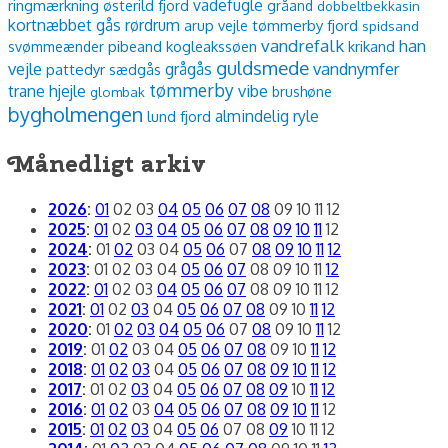
vadefugle
ringmærkning
østerild fjord
gråand
dobbeltbekkasin
kortnæbbet gås
rørdrum
arup vejle
tømmerby fjord
spidsand
vandrefalk
han
pibeand
kogleakssøen
krikand
svømmeænder
guldsmede
vejle
vandnymfer
grågås
pattedyr
sædgås
tømmerby
vibe
trane
hjejle
glombak
brushøne
bygholmengen
almindelig ryle
lund fjord
Månedligt arkiv
2026
:
01
02
03
04
05
06
07
08
09
10
11
12
2025
:
01
02
03
04
05
06
07
08
09
10
11
12
2024
:
01
02
03
04
05
06
07
08
09
10
11
12
2023
:
01
02
03
04
05
06
07
08
09
10
11
12
2022
:
01
02
03
04
05
06
07
08
09
10
11
12
2021
:
01
02
03
04
05
06
07
08
09
10
11
12
2020
:
01
02
03
04
05
06
07
08
09
10
11
12
2019
:
01
02
03
04
05
06
07
08
09
10
11
12
2018
:
01
02
03
04
05
06
07
08
09
10
11
12
2017
:
01
02
03
04
05
06
07
08
09
10
11
12
2016
:
01
02
03
04
05
06
07
08
09
10
11
12
2015
:
01
02
03
04
05
06
07
08
09
10
11
12