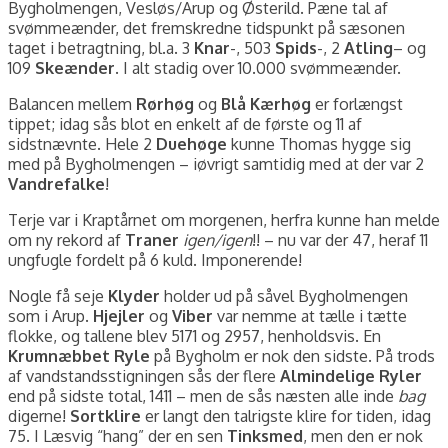
Bygholmengen, Vesløs/Arup og Østerild. Pæne tal af
svømmeænder, det fremskredne tidspunkt på sæsonen
taget i betragtning, bl.a. 3
Knar
-, 503
Spids
-, 2
Atling
– og
109
Skeænder
. I alt stadig over 10.000 svømmeænder.
Balancen mellem
Rørhøg
og
Blå Kærhøg
er forlængst
tippet; idag sås blot en enkelt af de første og 11 af
sidstnævnte. Hele 2
Duehøge
kunne Thomas hygge sig
med på Bygholmengen – iøvrigt samtidig med at der var 2
Vandrefalke
!
Terje var i Kraptårnet om morgenen, herfra kunne han melde
om ny rekord af
Traner
igen/igen
!! – nu var der 47, heraf 11
ungfugle fordelt på 6 kuld. Imponerende!
Nogle få seje
Klyder
holder ud på såvel Bygholmengen
som i Arup.
Hjejler
og
Viber
var nemme at tælle i tætte
flokke, og tallene blev 5171 og 2957, henholdsvis. En
Krumnæbbet Ryle
på Bygholm er nok den sidste. På trods
af vandstandsstigningen sås der flere
Almindelige Ryler
end på sidste total, 1411 – men de sås næsten alle inde
bag
digerne!
Sortklire
er langt den talrigste klire for tiden, idag
75. I Læsvig “hang” der en sen
Tinksmed
, men den er nok