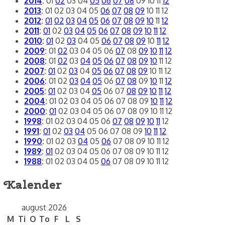
2014
:
01
02
03
04
05
06
07
08
09
10
11
12
2013
:
01
02
03
04
05
06
07
08
09
10
11
12
2012
:
01
02
03
04
05
06
07
08
09
10
11
12
2011
:
01
02
03
04
05
06
07
08
09
10
11
12
2010
:
01
02
03
04
05
06
07
08
09
10
11
12
2009
:
01
02
03
04
05
06
07
08
09
10
11
12
2008
:
01
02
03
04
05
06
07
08
09
10
11
12
2007
:
01
02
03
04
05
06
07
08
09
10
11
12
2006
:
01
02
03
04
05
06
07
08
09
10
11
12
2005
:
01
02
03
04
05
06
07
08
09
10
11
12
2004
:
01
02
03
04
05
06
07
08
09
10
11
12
2000
:
01
02
03
04
05
06
07
08
09
10
11
12
1998
:
01
02
03
04
05
06
07
08
09
10
11
12
1991
:
01
02
03
04
05
06
07
08
09
10
11
12
1990
:
01
02
03
04
05
06
07
08
09
10
11
12
1989
:
01
02
03
04
05
06
07
08
09
10
11
12
1988
:
01
02
03
04
05
06
07
08
09
10
11
12
Kalender
august 2026
M
Ti
O
To
F
L
S