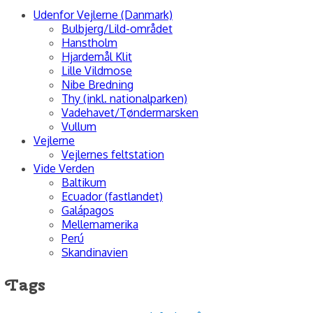
Udenfor Vejlerne (Danmark)
Bulbjerg/Lild-området
Hanstholm
Hjardemål Klit
Lille Vildmose
Nibe Bredning
Thy (inkl. nationalparken)
Vadehavet/Tøndermarsken
Vullum
Vejlerne
Vejlernes feltstation
Vide Verden
Baltikum
Ecuador (fastlandet)
Galápagos
Mellemamerika
Perú
Skandinavien
Tags