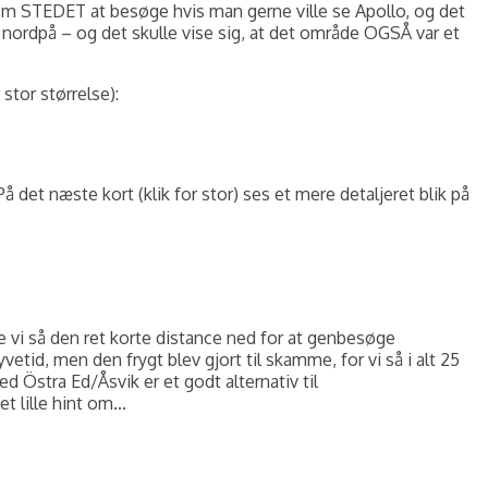
m STEDET at besøge hvis man gerne ville se Apollo, og det
re nordpå – og det skulle vise sig, at det område OGSÅ var et
 stor størrelse):
det næste kort (klik for stor) ses et mere detaljeret blik på
e vi så den ret korte distance ned for at genbesøge
id, men den frygt blev gjort til skamme, for vi så i alt 25
d Östra Ed/Åsvik er et godt alternativ til
t lille hint om…