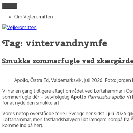
Videre
Menu
Vejlerornitten
fotos og skriblerier af Jørgen Peter Kjeldsen/ornit.dk
til
Om Vejlerornitten
indhold
Tag:
vintervandnymfe
Smukke sommerfugle ved skærgård
Apollo, Östra Ed, Valdemarksvik, juli 2026. Foto: Jørgen
Vi har en gang tidligere aflagt området ved Loftahammar i Öste
sommerfugle dér – selvfølgelig
Apollo
Parnassius apollo
. V
for at nyde den smukke art.
Vores netop overståede ferie i Sverige her sidst i juli 2026
Loftahammar, men fastlandshalvøen lidt længere nordpå fra Ås
komme ind på her).