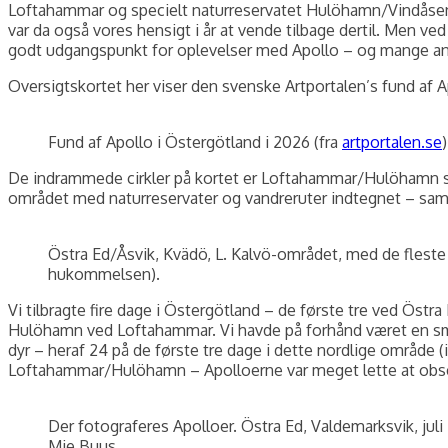
Loftahammar og specielt naturreservatet Hulöhamn/Vindåsen 
var da også vores hensigt i år at vende tilbage dertil. Men ve
godt udgangspunkt for oplevelser med Apollo – og mange an
Oversigtskortet her viser den svenske Artportalen’s fund af Apol
Fund af Apollo i Östergötland i 2026 (fra
artportalen.se
)
De indrammede cirkler på kortet er Loftahammar/Hulöhamn sydli
området med naturreservater og vandreruter indtegnet – samt r
Östra Ed/Åsvik, Kvädö, L. Kalvö-området, med de fleste 
hukommelsen).
Vi tilbragte fire dage i Östergötland – de første tre ved Öst
Hulöhamn ved Loftahammar. Vi havde på forhånd været en smule 
dyr – heraf 24 på de første tre dage i dette nordlige område (i
Loftahammar/Hulöhamn – Apolloerne var meget lette at observe
Der fotograferes Apolloer. Östra Ed, Valdemarksvik, juli
Mie Buus.