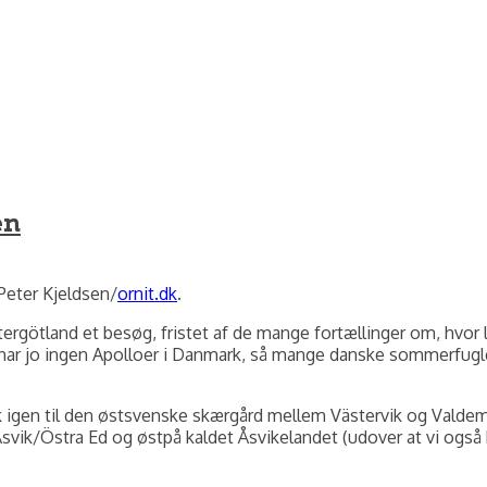
en
 Peter Kjeldsen/
ornit.dk
.
rgötland et besøg, fristet af de mange fortællinger om, hvor le
i har jo ingen Apolloer i Danmark, så mange danske sommerfugl
 gik igen til den østsvenske skærgård mellem Västervik og Vald
vik/Östra Ed og østpå kaldet Åsvikelandet (udover at vi også 