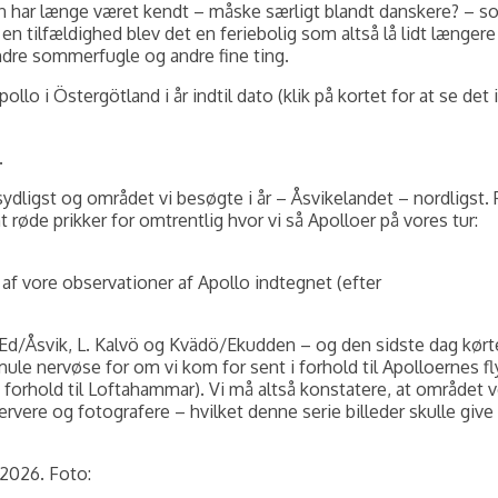
har længe været kendt – måske særligt blandt danskere? – so
d en tilfældighed blev det en feriebolig som altså lå lidt længe
dre sommerfugle og andre fine ting.
lo i Östergötland i år indtil dato (klik på kortet for at se det i
.
gst og området vi besøgte i år – Åsvikelandet – nordligst. På 
øde prikker for omtrentlig hvor vi så Apolloer på vores tur:
af vore observationer af Apollo indtegnet (efter
ra Ed/Åsvik, L. Kalvö og Kvädö/Ekudden – og den sidste dag kørt
nervøse for om vi kom for sent i forhold til Apolloernes flyvet
 forhold til Loftahammar). Vi må altså konstatere, at området ve
re og fotografere – hvilket denne serie billeder skulle give e
 2026. Foto: